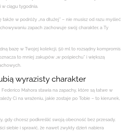
 w ciągu tygodnia.
ę także w podróży „na dłużej” – nie musisz od razu myśleć
echowywaniu zapach zachowuje swój charakter, a Ty
lidną bazę w Twojej kolekcji, 50 ml to rozsądny kompromis
oznacza to mniej zakupów „w pośpiechu” i większą
achowych.
ubią wyrazisty charakter
. Federico Mahora stawia na zapachy, które są łatwe w
zależy Ci na wrażeniu, jakie zostaje po Tobie – to kierunek,
y, gdy chcesz podkreślić swoją obecność bez przesady.
 siebie i sprawić, że nawet zwykły dzień nabiera