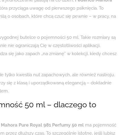
tóra przyciąga uwagę od pierwszego psiknięcia. To
ślą o osobach, które chcą czuć się pewnie – w pracy, na
wygodnej butelce o pojemności 50 ml. Takie rozmiary są
ie nie ograniczają Cię w częstotliwości aplikacji.
za się jako zapach „na zmianę” w kolekcji, kiedy chcesz
ie tylko kwestia nut zapachowych, ale również nastroju.
rzy się z klasą i uporządkowaną elegancją – dokładnie
ylem.
emność 50 ml – dlaczego to
 Mahora Pure Royal 981 Perfumy 50 ml
ma pojemność
przez dłuższy czas. To szczególnie istotne, jeśli lubisz