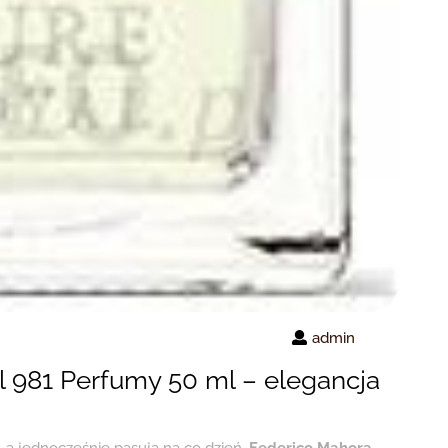
admin
 981 Perfumy 50 ml – elegancja
e, a jednocześnie pasują na co dzień,
Federico Mahora