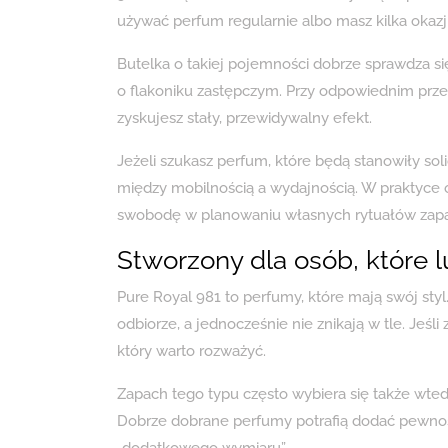
używać perfum regularnie albo masz kilka okazji
Butelka o takiej pojemności dobrze sprawdza si
o flakoniku zastępczym. Przy odpowiednim prz
zyskujesz stały, przewidywalny efekt.
Jeżeli szukasz perfum, które będą stanowiły so
między mobilnością a wydajnością. W praktyce 
swobodę w planowaniu własnych rytuałów zap
Stworzony dla osób, które l
Pure Royal 981 to perfumy, które mają swój styl
odbiorze, a jednocześnie nie znikają w tle. Jeśli 
który warto rozważyć.
Zapach tego typu często wybiera się także wted
Dobrze dobrane perfumy potrafią dodać pewności
„dodatkowego wymiaru”.