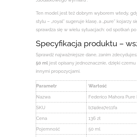
Ten model jest też dobrym wyborem wtedy, gdy
stylu – „royal” sugeruje klasę, a „pure” kojarzy 
sprawdza się w wielu sytuacjach: od spotkań po
Specyfikacja produktu – ws
Sprawdź najważniejsze dane, zanim zdecydujes
50 ml
jest opisany jednoznacznie, dzięki czemu
innymi propozycjami.
Parametr
Wartość
Nazwa
Federico Mahora Pure 
SKU
b74dea7e11fa
Cena
136 zł
Pojemność
50 ml