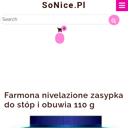
SoNice.pl
Skip
to
content
Search
0
Farmona nivelazione zasypka
do stóp i obuwia 110 g