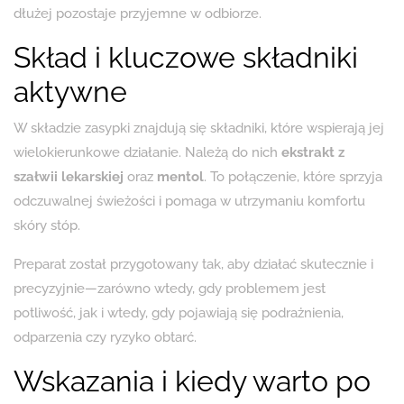
dłużej pozostaje przyjemne w odbiorze.
Skład i kluczowe składniki
aktywne
W składzie zasypki znajdują się składniki, które wspierają jej
wielokierunkowe działanie. Należą do nich
ekstrakt z
szałwii lekarskiej
oraz
mentol
. To połączenie, które sprzyja
odczuwalnej świeżości i pomaga w utrzymaniu komfortu
skóry stóp.
Preparat został przygotowany tak, aby działać skutecznie i
precyzyjnie—zarówno wtedy, gdy problemem jest
potliwość, jak i wtedy, gdy pojawiają się podrażnienia,
odparzenia czy ryzyko obtarć.
Wskazania i kiedy warto po