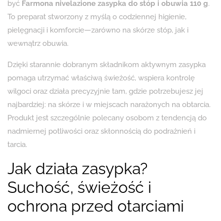
być
Farmona nivelazione zasypka do stóp i obuwia 110 g
.
To preparat stworzony z myślą o codziennej higienie,
pielęgnacji i komforcie—zarówno na skórze stóp, jak i
wewnątrz obuwia.
Dzięki starannie dobranym składnikom aktywnym zasypka
pomaga utrzymać właściwą świeżość, wspiera kontrolę
wilgoci oraz działa precyzyjnie tam, gdzie potrzebujesz jej
najbardziej: na skórze i w miejscach narażonych na obtarcia.
Produkt jest szczególnie polecany osobom z tendencją do
nadmiernej potliwości oraz skłonnością do podrażnień i
tarcia.
Jak działa zasypka?
Suchość, świeżość i
ochrona przed otarciami