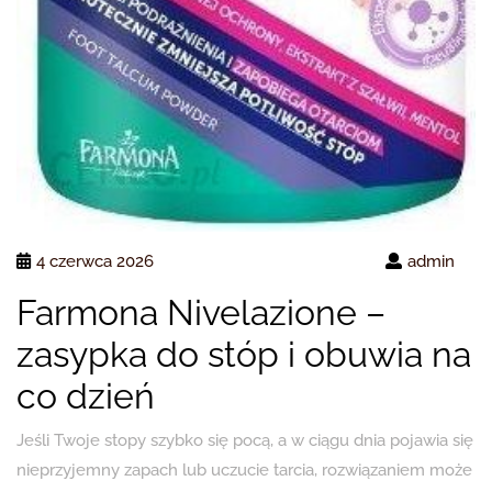
4 czerwca 2026
admin
Farmona Nivelazione –
zasypka do stóp i obuwia na
co dzień
Jeśli Twoje stopy szybko się pocą, a w ciągu dnia pojawia się
nieprzyjemny zapach lub uczucie tarcia, rozwiązaniem może