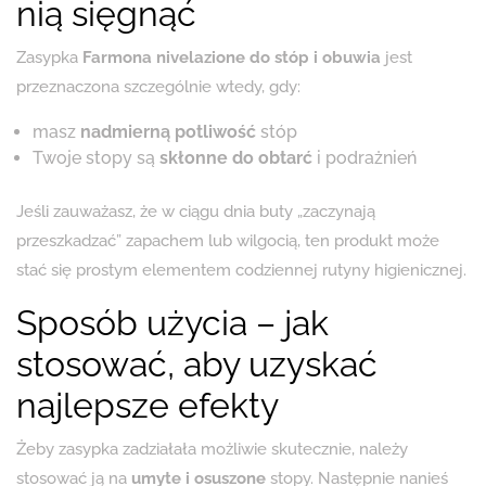
nią sięgnąć
Zasypka
Farmona nivelazione do stóp i obuwia
jest
przeznaczona szczególnie wtedy, gdy:
masz
nadmierną potliwość
stóp
Twoje stopy są
skłonne do obtarć
i podrażnień
Jeśli zauważasz, że w ciągu dnia buty „zaczynają
przeszkadzać” zapachem lub wilgocią, ten produkt może
stać się prostym elementem codziennej rutyny higienicznej.
Sposób użycia – jak
stosować, aby uzyskać
najlepsze efekty
Żeby zasypka zadziałała możliwie skutecznie, należy
stosować ją na
umyte i osuszone
stopy. Następnie nanieś