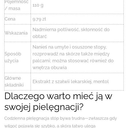
Pojemność
110 g
/ masa
Cena
9.79 zł
Nadmierna potliwość, skłonność do
Wskazania
obtarć
Nanieś na umyte i osuszone stopy,
Sposób
rozprowadź na skórze także między
użycia
palcami; można stosować również do
wnętrza obuwia
Główne
Ekstrakt z szałwii lekarskiej, mentol
składniki
Dlaczego warto mieć ją w
swojej pielęgnacji?
Codzienna pielęgnacja stóp bywa trudna—zwłaszcza gdy
wilgoć pojawia się szybko, a skóra łatwo ulega