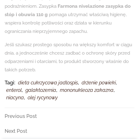
podrażnieniom. Zasypka
Farmona nivelazione zasypka do
stóp i obuwia 110 g
pomaga utrzymać właściwą higienę,
wspiera kontrolę potliwości oraz działa w kierunku
ograniczania nieprzyjemnego zapachu.
Jeśli szukasz prostego sposobu na większy komfort w ciągu
dnia, a jednocześnie chcesz zadbać o ochronę skóry przed
odparzeniami i otarciami, to produkt stworzony właśnie do
takich potrzeb.
Tagi:
dieta cukrzycowa jadlospis
,
drżenie powieki
,
enterol
,
galaktozemia
,
mononukleoza zakazna
,
niacyna
,
olej rycynowy
Nawigacja
Previous
Previous Post
Post
wpisu
Next
Next Post
Post