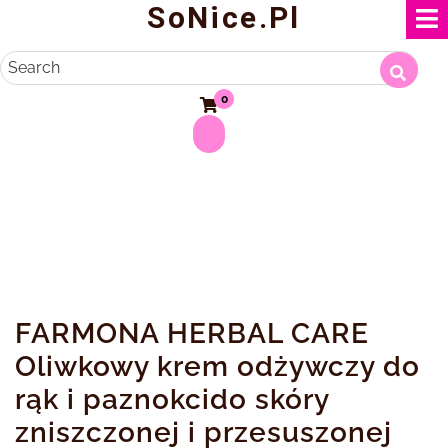
SoNice.pl
Skip
to
content
Search
0
FARMONA HERBAL CARE
Oliwkowy krem odżywczy do
rąk i paznokcido skóry
zniszczonej i przesuszonej