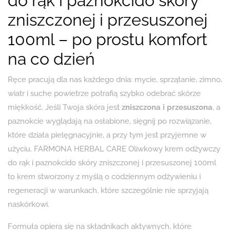
do rąk i paznokcido skóry
zniszczonej i przesuszonej
100ml – po prostu komfort
na co dzień
Ręce pracują dla nas każdego dnia: mycie, sprzątanie, zimno,
wiatr i suche powietrze potrafią szybko odebrać skórze
miękkość. Jeśli Twoja skóra jest
zniszczona i przesuszona
, a
paznokcie wyglądają na osłabione, sięgnij po rozwiązanie,
które działa pielęgnacyjnie, a przy tym jest przyjemne w
użyciu. FARMONA HERBAL CARE Oliwkowy krem odżywczy
do rąk i paznokcido skóry zniszczonej i przesuszonej 100ml
to krem stworzony z myślą o codziennym odżywieniu i
regeneracji w warunkach, które szczególnie nie sprzyjają
naskórkowi.
Formuła opiera się na składnikach aktywnych, które