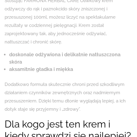
Stosując FARMONA HERBAL CARE Oliwkowy krem
odżywczy do rąk i paznokcido skóry zniszczonej i
przesuszonej 100ml, możesz liczyć na spektakularne
rezultaty w codziennej pielęgnacji. Krem został
zaprojektowany tak, aby jednocześnie odżywiać,
natłuszczać i chronić skórę.
doskonale odżywiona i delikatnie natłuszczona
skóra
aksamitnie gładka i miękka
Dodatkowo formuła skutecznie chroni przed szkodliwym
działaniem czynników zewnętrznych oraz nadmiernym
przesuszeniem. Dzięki temu dłonie wyglądają lepiej, a ich
dotyk staje się przyjemny i „zdrowy”.
Dla kogo jest ten krem i
kiedy sprawdzi się najlepiej?