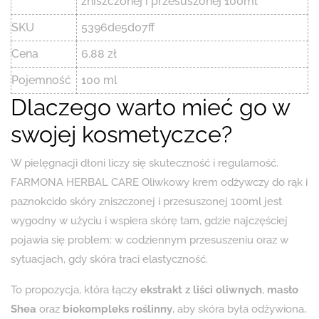
zniszczonej i przesuszonej 100ml
SKU
5396de5d07ff
Cena
6.88 zł
Pojemność
100 ml
Dlaczego warto mieć go w
swojej kosmetyczce?
W pielęgnacji dłoni liczy się skuteczność i regularność.
FARMONA HERBAL CARE Oliwkowy krem odżywczy do rąk i
paznokcido skóry zniszczonej i przesuszonej 100ml jest
wygodny w użyciu i wspiera skórę tam, gdzie najczęściej
pojawia się problem: w codziennym przesuszeniu oraz w
sytuacjach, gdy skóra traci elastyczność.
To propozycja, która łączy
ekstrakt z liści oliwnych
,
masło
Shea
oraz
biokompleks roślinny
, aby skóra była odżywiona,