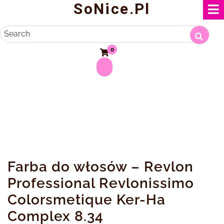
SoNice.pl
Skip
to
content
Search
0
Farba do włosów – Revlon
Professional Revlonissimo
Colorsmetique Ker-Ha
Complex 8.34