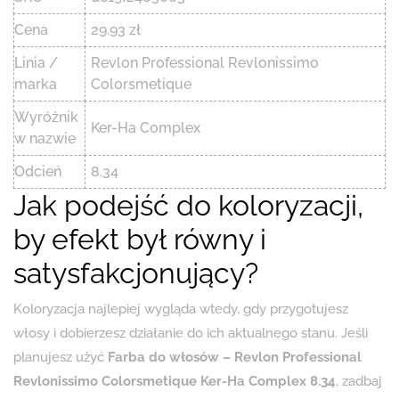
Cena
29.93 zł
Linia /
Revlon Professional Revlonissimo
marka
Colorsmetique
Wyróżnik
Ker-Ha Complex
w nazwie
Odcień
8.34
Jak podejść do koloryzacji,
by efekt był równy i
satysfakcjonujący?
Koloryzacja najlepiej wygląda wtedy, gdy przygotujesz
włosy i dobierzesz działanie do ich aktualnego stanu. Jeśli
planujesz użyć
Farba do włosów – Revlon Professional
Revlonissimo Colorsmetique Ker-Ha Complex 8.34
, zadbaj