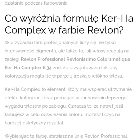
działanie podczas farbowania.
Co wyróżnia formułę Ker-Ha
Complex w farbie Revlon?
W przypadku farb profesjonalnych liczy się nie tylko
intensywność pigmentu, ale także to, jak włosy reagują na
zabieg.
Revlon Professional Revlonissimo Colorsmetique
Ker-Ha Complex 8.34
została przygotowana tak, aby
koloryzacja mogła iść w parze z troską o włókno włosa.
Ker-Ha Complex to element, który ma wspierać utrzymanie
efektu koloryzacji oraz pomagać w zachowaniu lepszego
wyglądu włosów po zabiegu. Oznacza to, że nawet jeśli
farbujesz w celu odświeżenia koloru, możesz liczyć na
bardziej estetyczny rezultat.
Wybierając tę farbę, stawiasz na linię Revlon Professional