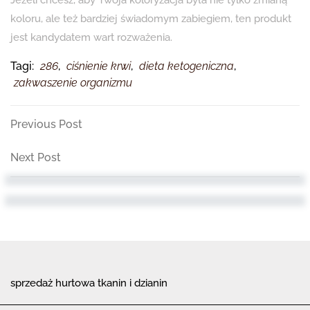
Jeżeli chcesz, aby Twoja koloryzacja była nie tylko zmianą
koloru, ale też bardziej świadomym zabiegiem, ten produkt
jest kandydatem wart rozważenia.
Tagi:
286
,
ciśnienie krwi
,
dieta ketogeniczna
,
zakwaszenie organizmu
Nawigacja
Previous
Previous Post
Post
wpisu
Next
Next Post
Post
sprzedaż hurtowa tkanin i dzianin