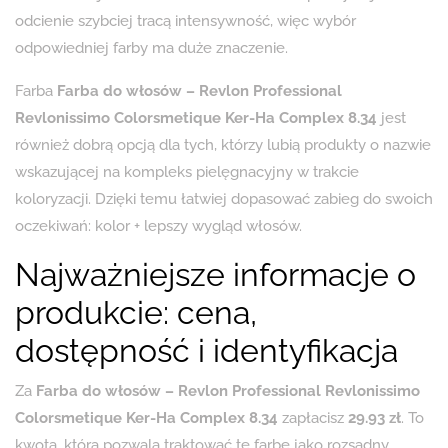
odcienie szybciej tracą intensywność, więc wybór
odpowiedniej farby ma duże znaczenie.
Farba
Farba do włosów – Revlon Professional
Revlonissimo Colorsmetique Ker-Ha Complex 8.34
jest
również dobrą opcją dla tych, którzy lubią produkty o nazwie
wskazującej na kompleks pielęgnacyjny w trakcie
koloryzacji. Dzięki temu łatwiej dopasować zabieg do swoich
oczekiwań: kolor + lepszy wygląd włosów.
Najważniejsze informacje o
produkcie: cena,
dostępność i identyfikacja
Za
Farba do włosów – Revlon Professional Revlonissimo
Colorsmetique Ker-Ha Complex 8.34
zapłacisz
29.93 zł
. To
kwota, która pozwala traktować tę farbę jako rozsądny