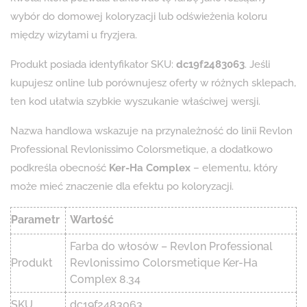
wybór do domowej koloryzacji lub odświeżenia koloru
między wizytami u fryzjera.
Produkt posiada identyfikator SKU:
dc19f2483063
. Jeśli
kupujesz online lub porównujesz oferty w różnych sklepach,
ten kod ułatwia szybkie wyszukanie właściwej wersji.
Nazwa handlowa wskazuje na przynależność do linii Revlon
Professional Revlonissimo Colorsmetique, a dodatkowo
podkreśla obecność
Ker-Ha Complex
– elementu, który
może mieć znaczenie dla efektu po koloryzacji.
Parametr
Wartość
Farba do włosów – Revlon Professional
Produkt
Revlonissimo Colorsmetique Ker-Ha
Complex 8.34
SKU
dc19f2483063