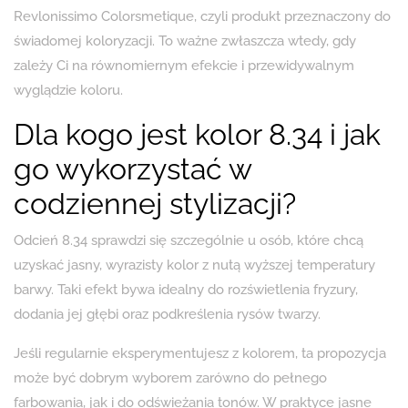
Revlonissimo Colorsmetique, czyli produkt przeznaczony do
świadomej koloryzacji. To ważne zwłaszcza wtedy, gdy
zależy Ci na równomiernym efekcie i przewidywalnym
wyglądzie koloru.
Dla kogo jest kolor 8.34 i jak
go wykorzystać w
codziennej stylizacji?
Odcień 8.34 sprawdzi się szczególnie u osób, które chcą
uzyskać jasny, wyrazisty kolor z nutą wyższej temperatury
barwy. Taki efekt bywa idealny do rozświetlenia fryzury,
dodania jej głębi oraz podkreślenia rysów twarzy.
Jeśli regularnie eksperymentujesz z kolorem, ta propozycja
może być dobrym wyborem zarówno do pełnego
farbowania, jak i do odświeżania tonów. W praktyce jasne