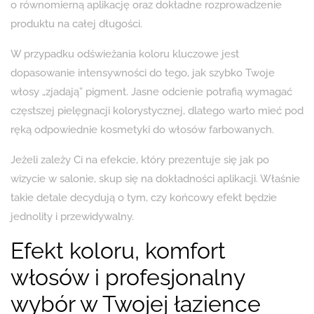
o równomierną aplikację oraz dokładne rozprowadzenie
produktu na całej długości.
W przypadku odświeżania koloru kluczowe jest
dopasowanie intensywności do tego, jak szybko Twoje
włosy „zjadają” pigment. Jasne odcienie potrafią wymagać
częstszej pielęgnacji kolorystycznej, dlatego warto mieć pod
ręką odpowiednie kosmetyki do włosów farbowanych.
Jeżeli zależy Ci na efekcie, który prezentuje się jak po
wizycie w salonie, skup się na dokładności aplikacji. Właśnie
takie detale decydują o tym, czy końcowy efekt będzie
jednolity i przewidywalny.
Efekt koloru, komfort
włosów i profesjonalny
wybór w Twojej łazience