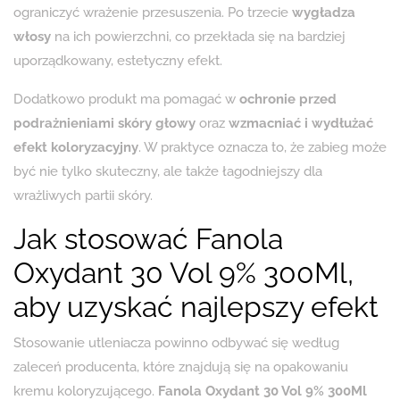
ograniczyć wrażenie przesuszenia. Po trzecie
wygładza
włosy
na ich powierzchni, co przekłada się na bardziej
uporządkowany, estetyczny efekt.
Dodatkowo produkt ma pomagać w
ochronie przed
podrażnieniami skóry głowy
oraz
wzmacniać i wydłużać
efekt koloryzacyjny
. W praktyce oznacza to, że zabieg może
być nie tylko skuteczny, ale także łagodniejszy dla
wrażliwych partii skóry.
Jak stosować Fanola
Oxydant 30 Vol 9% 300Ml,
aby uzyskać najlepszy efekt
Stosowanie utleniacza powinno odbywać się według
zaleceń producenta, które znajdują się na opakowaniu
kremu koloryzującego.
Fanola Oxydant 30 Vol 9% 300Ml