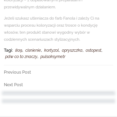
koloryzacji – z dopasowanymi preparatami i
przewidywalnym działaniem.
Jeżeli szukasz utleniacza do farb Fanola i zależy Ci na
wsparciu procesu koloryzacji oraz trosce o kondycję
włosów, ten produkt stanowi wygodny wybór w
codziennych scenariuszach stylizacyjnych.
Tagi:
809
,
cisnienie
,
kortyzol
,
opryszczka
,
ostopest
,
pdw co to znaczy
,
pulsoksymetr
Nawigacja
Previous
Previous Post
Post
wpisu
Next
Next Post
Post