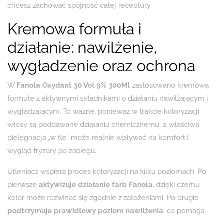
chcesz zachować spójność całej receptury.
Kremowa formuła i
działanie: nawilżenie,
wygładzenie oraz ochrona
W
Fanola Oxydant 30 Vol 9% 300Ml
zastosowano kremową
formułę z aktywnymi składnikami o działaniu nawilżającym i
wygładzającym. To ważne, ponieważ w trakcie koloryzacji
włosy są poddawane działaniu chemicznemu, a właściwa
pielęgnacja „w tle” może realnie wpływać na komfort i
wygląd fryzury po zabiegu.
Utleniacz wspiera proces koloryzacji na kilku poziomach. Po
pierwsze
aktywizuje działanie farb Fanola
, dzięki czemu
kolor może rozwinąć się zgodnie z założeniami. Po drugie
podtrzymuje prawidłowy poziom nawilżenia
, co pomaga