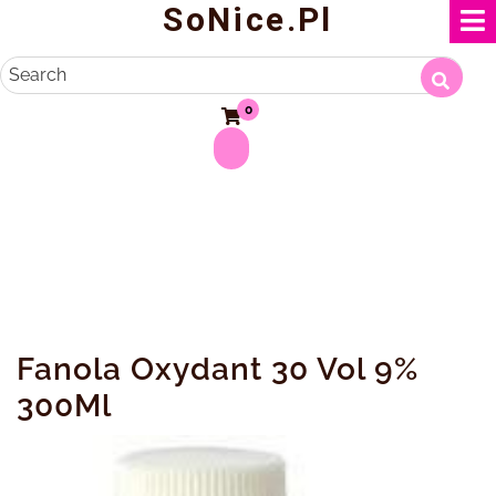
SoNice.pl
Skip
to
content
Search
0
Fanola Oxydant 30 Vol 9%
300Ml