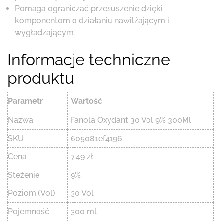
Pomaga ograniczać przesuszenie dzięki
komponentom o działaniu nawilżającym i
wygładzającym.
Informacje techniczne
produktu
Parametr
Wartość
Nazwa
Fanola Oxydant 30 Vol 9% 300Ml
SKU
605081ef4196
Cena
7.49 zł
Stężenie
9%
Poziom (Vol)
30 Vol
Pojemność
300 ml