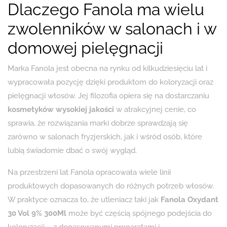
Dlaczego Fanola ma wielu
zwolenników w salonach i w
domowej pielęgnacji
Marka Fanola jest obecna na rynku od kilkudziesięciu lat i
wypracowała pozycję dzięki produktom do koloryzacji oraz
pielęgnacji włosów. Jej filozofia opiera się na dostarczaniu
kosmetyków wysokiej jakości
w atrakcyjnej cenie, co
sprawia, że rozwiązania marki dobrze sprawdzają się
zarówno w salonach fryzjerskich, jak i wśród osób, które
lubią świadomie dbać o swój wygląd.
Na przestrzeni lat Fanola opracowała wiele linii
produktowych dopasowanych do różnych potrzeb włosów.
W praktyce oznacza to, że utleniacz taki jak
Fanola Oxydant
30 Vol 9% 300Ml
może być częścią spójnego podejścia do