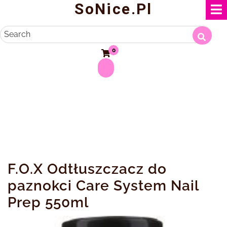
SoNice.pl
Skip
to
content
Search
0
F.O.X Odtłuszczacz do
paznokci Care System Nail
Prep 550ml