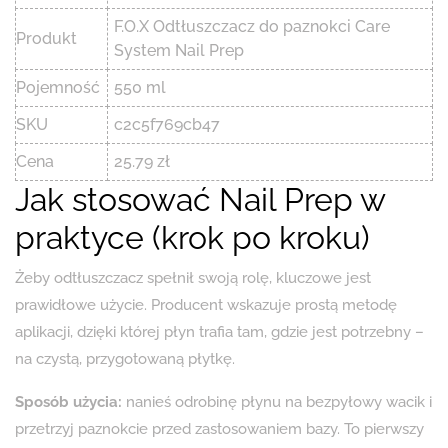
F.O.X Odtłuszczacz do paznokci Care
Produkt
System Nail Prep
Pojemność
550 ml
SKU
c2c5f769cb47
Cena
25.79 zł
Jak stosować Nail Prep w
praktyce (krok po kroku)
Żeby odtłuszczacz spełnił swoją rolę, kluczowe jest
prawidłowe użycie. Producent wskazuje prostą metodę
aplikacji, dzięki której płyn trafia tam, gdzie jest potrzebny –
na czystą, przygotowaną płytkę.
Sposób użycia:
nanieś odrobinę płynu na bezpyłowy wacik i
przetrzyj paznokcie przed zastosowaniem bazy. To pierwszy