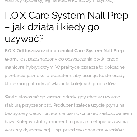
warstwy dyspersyjnej na etapie końcowym stylizacji.
F.O.X Care System Nail Prep
– jak działa i kiedy go
używać?
F.O.X Odtłuszczacz do paznokci Care System Nail Prep
550ml
jest przeznaczony do oczyszczania płytki przed
manicure hybrydowym. W praktyce oznacza to dokładne
przetarcie paznokci preparatem, aby usunąć tłuste osady,
które mogą utrudniać wiązanie kolejnych produktów.
Warto stosować go zawsze wtedy, gdy chcesz uzyskać
stabilną przyczepność. Producent zaleca użycie płynu na
bezpyłowy wacik i przetarcie paznokci przed zastosowaniem
bazy. Kolejny istotny moment to praca na etapie usuwania
warstwy dyspersyjnej – np. przed wykonaniem wzorków.