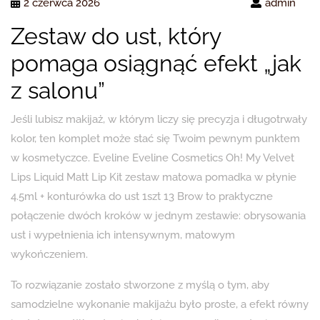
2 czerwca 2026
admin
Zestaw do ust, który
pomaga osiągnąć efekt „jak
z salonu”
Jeśli lubisz makijaż, w którym liczy się precyzja i długotrwały
kolor, ten komplet może stać się Twoim pewnym punktem
w kosmetyczce. Eveline Eveline Cosmetics Oh! My Velvet
Lips Liquid Matt Lip Kit zestaw matowa pomadka w płynie
4.5ml + konturówka do ust 1szt 13 Brow to praktyczne
połączenie dwóch kroków w jednym zestawie: obrysowania
ust i wypełnienia ich intensywnym, matowym
wykończeniem.
To rozwiązanie zostało stworzone z myślą o tym, aby
samodzielne wykonanie makijażu było proste, a efekt równy