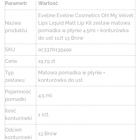
Parametr
Wartość
Eveline Eveline Cosmetics Oh! My Velvet
Nazwa
Lips Liquid Matt Lip Kit zestaw matowa
produktu
pomadka w płynie 4.5ml + konturówka
do ust 1szt 13 Brow
SKU
ac337b13549a
Cena
19.79 zł
Typ
Matowa pomadka w płynie +
zestawu
konturówka do ust
Pojemność
4.5 ml
pomadki
Ilość
1 szt.
konturówki
Odcień
13 Brow
konturówki