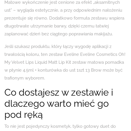
Matowe wykończenie jest cenione za efekt „aksamitnych
ust” – wygląda estetycznie, a przy odpowiednim nałożeniu
prezentuje się równo. Dodatkowo formuła zestawu wspiera
długotrwałe utrzymanie barwy, dzięki czemu łatwiej
zaplanować dzień bez ciągłego poprawiania makijażu.
Jeśli szukasz produktu, który łączy wygodę aplikacji z
trwałością koloru, ten zestaw Eveline Eveline Cosmetics Oh!
My Velvet Lips Liquid Matt Lip Kit zestaw matowa pomadka
w płynie 4.5ml + konturówka do ust 1szt 13 Brow może być
trafionym wyborem.
Co dostajesz w zestawie i
dlaczego warto mieć go
pod ręką
To nie jest pojedynczy kosmetyk, tylko gotowy duet do