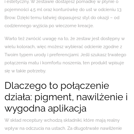
i estetyczny. W zestawie dostajesz pomadkę w płynie o
pojemności 4.5 ml oraz konturówkę do ust w odcieniu 13
Brow. Dzięki temu łatwiej dopasujesz styl do okazji – od
codziennego wyjścia po wieczorne kreacje.
Warto też zwrócić uwagę na to, że zestaw jest dostępny w
wielu kolorach, więc możesz wybierać odcienie zgodne z
Twoim typem urody i preferencjami. Jeśli szukasz trwałego
połączenia matu i komfortu noszenia, ten produkt wpisuje
się w takie potrzeby.
Dlaczego to połączenie
działa: pigment, nawilżenie i
wygodna aplikacja
W skład receptury wchodzą składniki, które mają realny
wpływ na odczucia na ustach. Za długotrwałe nawilżenie