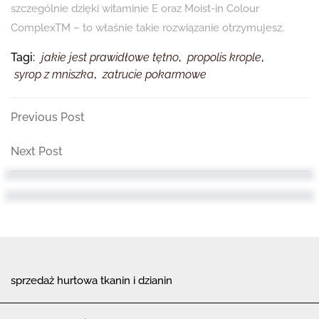
szczególnie dzięki witaminie E oraz Moist-in Colour
ComplexTM – to właśnie takie rozwiązanie otrzymujesz.
Tagi:
jakie jest prawidłowe tętno
,
propolis krople
,
syrop z mniszka
,
zatrucie pokarmowe
Nawigacja
Previous
Previous Post
Post
wpisu
Next
Next Post
Post
sprzedaż hurtowa tkanin i dzianin