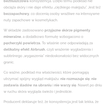
beztłuszczowa
konsystencja. Dzięki temu podkład nie
obciąża skóry i nie daje efektu „ciężkiego makijażu”. Jest też
bezzapachowy
, co docenią osoby wrażliwe na intensywne
nuty zapachowe w kosmetykach.
W składzie zastosowano
przyjazne skórze pigmenty
mineralne
, a dodatkowo formułę wzbogacono o
pęcherzyki powietrza
. To właśnie one odpowiadają za
delikatny efekt Airbrush
, czyli wrażenie wygładzenia i
subtelnego „wygaszenia” niedoskonałości bez widocznych
granic.
Co ważne, podkład ma właściwości, które pomagają
utrzymać spójny wygląd makijażu:
nie rozmazuje się
,
nie
zostawia śladów na ubraniu
i
nie warzy się
. Nawet po dniu
w ruchu skóra wygląda świeżo i jednolicie.
Producent deklaruje też, że konsystencja jest tak lekka, że