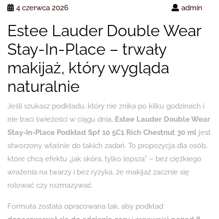
4 czerwca 2026
admin
Estee Lauder Double Wear
Stay-In-Place – trwały
makijaż, który wygląda
naturalnie
Jeśli szukasz podkładu, który nie znika po kilku godzinach i
nie traci świeżości w ciągu dnia,
Estee Lauder Double Wear
Stay-In-Place Podkład Spf 10 5C1 Rich Chestnut 30 ml
jest
stworzony właśnie do takich zadań. To propozycja dla osób,
które chcą efektu „jak skóra, tylko lepsza” – bez ciężkiego
wrażenia na twarzy i bez ryzyka, że makijaż zacznie się
rolować czy rozmazywać.
Formuła została opracowana tak, aby podkład