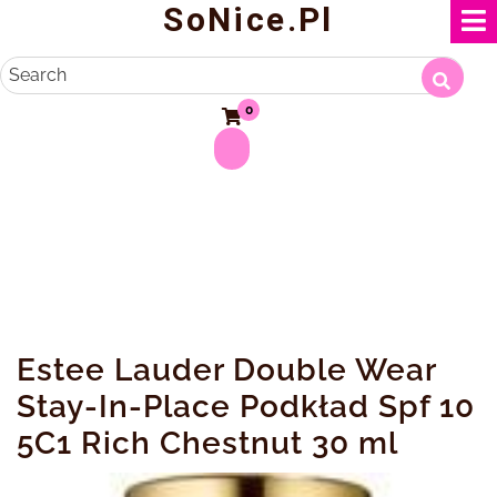
SoNice.pl
Skip
to
content
Search
0
Estee Lauder Double Wear
Stay-In-Place Podkład Spf 10
5C1 Rich Chestnut 30 ml