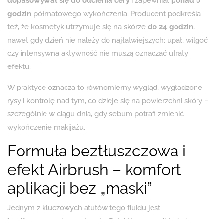
dopasowywał się do odcienia cery
i zapewniał
ponad 8
godzin
półmatowego wykończenia. Producent podkreśla
też, że kosmetyk utrzymuje się na skórze
do 24 godzin
,
nawet gdy dzień nie należy do najłatwiejszych: upał, wilgoć
czy intensywna aktywność nie muszą oznaczać utraty
efektu.
W praktyce oznacza to równomierny wygląd, wygładzone
rysy i kontrolę nad tym, co dzieje się na powierzchni skóry –
szczególnie w ciągu dnia, gdy sebum potrafi zmienić
wykończenie makijażu.
Formuła beztłuszczowa i
efekt Airbrush – komfort
aplikacji bez „maski”
Jednym z kluczowych atutów tego fluidu jest