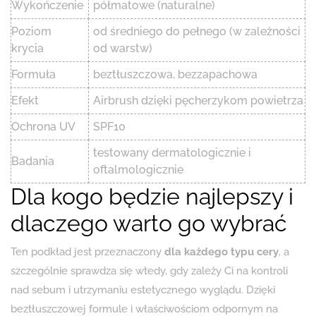
Wykończenie
półmatowe (naturalne)
Poziom
od średniego do pełnego (w zależności
krycia
od warstw)
Formuła
beztłuszczowa, bezzapachowa
Efekt
Airbrush dzięki pęcherzykom powietrza
Ochrona UV
SPF10
testowany dermatologicznie i
Badania
oftalmologicznie
Dla kogo będzie najlepszy i
dlaczego warto go wybrać
Ten podkład jest przeznaczony
dla każdego typu cery
, a
szczególnie sprawdza się wtedy, gdy zależy Ci na kontroli
nad sebum i utrzymaniu estetycznego wyglądu. Dzięki
beztłuszczowej formule i właściwościom odpornym na