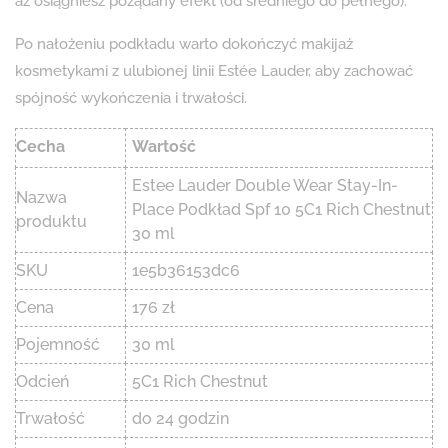
aż osiągniesz pożądany efekt (od średniego do pełnego).
Po nałożeniu podkładu warto dokończyć makijaż
kosmetykami z ulubionej linii Estée Lauder, aby zachować
spójność wykończenia i trwałości.
Cecha
Wartość
Estee Lauder Double Wear Stay-In-
Nazwa
Place Podkład Spf 10 5C1 Rich Chestnut
produktu
30 ml
SKU
1e5b36153dc6
Cena
176 zł
Pojemność
30 ml
Odcień
5C1 Rich Chestnut
Trwałość
do 24 godzin