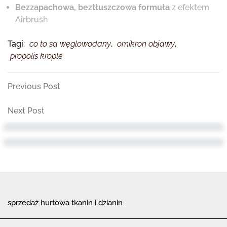
Bezzapachowa, beztłuszczowa formuła
z efektem
Airbrush
Tagi:
co to są węglowodany
,
omikron objawy
,
propolis krople
Nawigacja
Previous
Previous Post
Post
wpisu
Next
Next Post
Post
sprzedaż hurtowa tkanin i dzianin