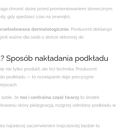
maga chronić skórę przed promieniowaniem słonecznym.
edy, gdy spędzasz czas na zewnątrz.
przetestowana dermatologicznie
. Producent deklaruje
o jest ważne dla osób o skórze skłonnej do
kt? Sposób nakładania podkładu
ię nie tylko produkt, ale też technika. Producent
o podkładu — to rozwiązanie daje precyzyjne
iejscach.
 sobie, że
nos i centralna część twarzy
to środek
gotowaniu skóry pielęgnacją, rozgrzej odrobinę podkładu w
sz najwięcej zaczerwienień (najczęściej będzie to