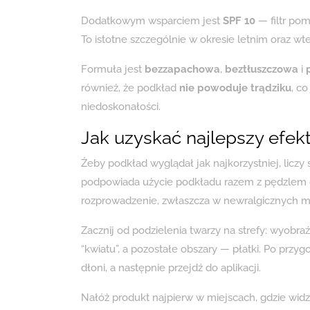
Dodatkowym wsparciem jest
SPF 10
— filtr po
To istotne szczególnie w okresie letnim oraz wt
Formuła jest
bezzapachowa
,
beztłuszczowa
i
również, że podkład
nie powoduje trądziku
, c
niedoskonałości.
Jak uzyskać najlepszy efe
Żeby podkład wyglądał jak najkorzystniej, liczy s
podpowiada użycie podkładu razem z pędzlem d
rozprowadzenie, zwłaszcza w newralgicznych m
Zacznij od podzielenia twarzy na strefy: wyobraź
“kwiatu”, a pozostałe obszary — płatki. Po przy
dłoni, a następnie przejdź do aplikacji.
Nałóż produkt najpierw w miejscach, gdzie widzi