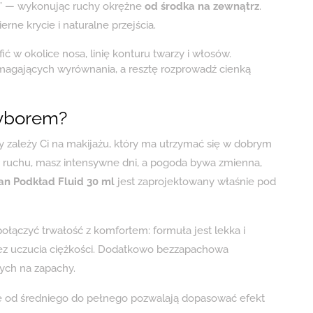
ki” — wykonując ruchy okrężne
od środka na zewnątrz
.
ne krycie i naturalne przejścia.
ć w okolice nosa, linię konturu twarzy i włosów.
ymagających wyrównania, a resztę rozprowadź cienką
yborem?
y zależy Ci na makijażu, który ma utrzymać się w dobrym
ś w ruchu, masz intensywne dni, a pogoda bywa zmienna,
n Podkład Fluid 30 ml
jest zaprojektowany właśnie pod
łączyć trwałość z komfortem: formuła jest lekka i
bez uczucia ciężkości. Dodatkowo bezzapachowa
ych na zapachy.
e od średniego do pełnego pozwalają dopasować efekt