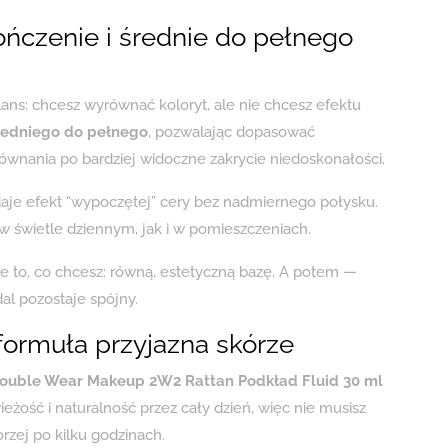
ńczenie i średnie do pełnego
ans: chcesz wyrównać koloryt, ale nie chcesz efektu
średniego do pełnego
, pozwalając dopasować
wnania po bardziej widoczne zakrycie niedoskonałości.
daje efekt “wypoczętej” cery bez nadmiernego połysku.
 świetle dziennym, jak i w pomieszczeniach.
ie to, co chcesz: równą, estetyczną bazę. A potem —
l pozostaje spójny.
formuła przyjazna skórze
ouble Wear Makeup 2W2 Rattan Podkład Fluid 30 ml
żość i naturalność przez cały dzień, więc nie musisz
rzej po kilku godzinach.