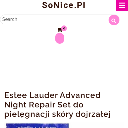
SoNice.pl
Skip
to
content
Search
0
Estee Lauder Advanced
Night Repair Set do
pielęgnacji skóry dojrzałej