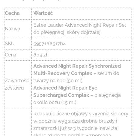
Cecha
Wartość
Estee Lauder Advanced Night Repair Set
Nazwa
do pielęgnacji skóry dojrzałej
SKU
5957166517b4
Cena
809 zł
Advanced Night Repair Synchronized
Multi-Recovery Complex
– serum do
Zawartość
twarzy na noc (50 ml)
zestawu
Advanced Night Repair Eye
Supercharged Complex
– pielęgnacja
okolic oczu (15 ml)
Redukuje liczne objawy starzenia się cery;
widocznie wygładza drobne bruzdy i
zmarszczki już w 3 tygodnie; nawilża
skórę aż do 72 godzin; wspomaga