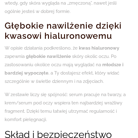
wtedy, gdy skóra wygląda na „zmęczoną”, nawet jeśli
ogólnie jesteś w dobrej formie.
Głębokie nawilżenie dzięki
kwasowi hialuronowemu
W opisie działania podkreślono, że
kwas hialuronowy
zapewnia
głębokie nawilżenie
skóry okolic oczu. Po
zastosowaniu okolice oczu mają wyglądać na
młodsze i
bardziej wypoczęte
, a Ty dostajesz efekt, który widać
szczególnie w świetle dziennym i na zdjęciach.
W zestawie liczy się spójność: serum pracuje na twarzy, a
krem/serum pod oczy wspiera ten najbardziej wrażliwy
fragment. Dzięki temu łatwiej utrzymać regularność i
komfort pielęgnacji.
Skład i bezpieczeństwo