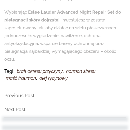
Wybierając
Estee Lauder Advanced Night Repair Set do
pielęgnacji skóry dojrzałej
, inwestujesz w zestaw
zaprojektowany tak, aby działać na wielu płaszczyznach
jednocześnie: wygładzenie, nawilżenie, ochrona
antyoksydacyjna, wsparcie bariery ochronnej oraz
pielęgnacja najbardziej wymagającego obszaru – okolic
oczu.
Tagi:
brak okresu przyczyny
,
hormon stresu
,
maść traumon
,
olej rycynowy
Nawigacja
Previous
Previous Post
Post
wpisu
Next
Next Post
Post