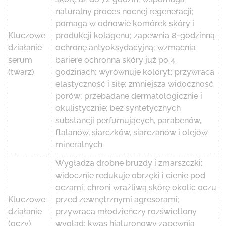
naturalny proces nocnej regeneracji;
pomaga w odnowie komórek skóry i
Kluczowe
produkcji kolagenu; zapewnia 8-godzinną
działanie
ochronę antyoksydacyjną; wzmacnia
serum
barierę ochronną skóry już po 4
(twarz)
godzinach; wyrównuje koloryt; przywraca
elastyczność i siłę; zmniejsza widoczność
porów; przebadane dermatologicznie i
okulistycznie; bez syntetycznych
substancji perfumujących, parabenów,
ftalanów, siarczków, siarczanów i olejów
mineralnych.
Wygładza drobne bruzdy i zmarszczki;
widocznie redukuje obrzęki i cienie pod
oczami; chroni wrażliwą skórę okolic oczu
Kluczowe
przed zewnętrznymi agresorami;
działanie
przywraca młodzieńczy rozświetlony
(oczy)
wygląd; kwas hialuronowy zapewnia