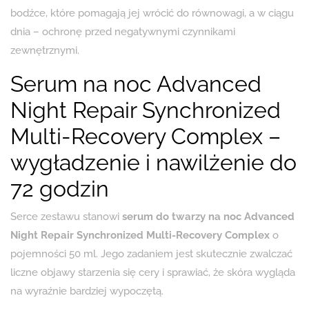
bodźce, które pomagają jej wrócić do równowagi, a w ciągu
dnia – ochronę przed negatywnymi czynnikami
zewnętrznymi.
Serum na noc Advanced
Night Repair Synchronized
Multi-Recovery Complex –
wygładzenie i nawilżenie do
72 godzin
Serce zestawu stanowi
serum do twarzy na noc Advanced
Night Repair Synchronized Multi-Recovery Complex
o
pojemności 50 ml. Jego zadaniem jest skutecznie zwalczać
liczne objawy starzenia się cery i sprawiać, że skóra wygląda
na wyraźnie bardziej wypoczętą.