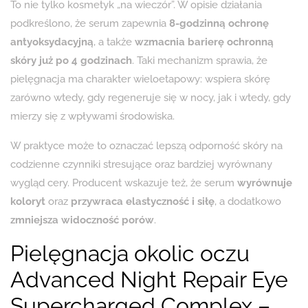
To nie tylko kosmetyk „na wieczór”. W opisie działania
podkreślono, że serum zapewnia
8-godzinną ochronę
antyoksydacyjną
, a także
wzmacnia barierę ochronną
skóry już po 4 godzinach
. Taki mechanizm sprawia, że
pielęgnacja ma charakter wieloetapowy: wspiera skórę
zarówno wtedy, gdy regeneruje się w nocy, jak i wtedy, gdy
mierzy się z wpływami środowiska.
W praktyce może to oznaczać lepszą odporność skóry na
codzienne czynniki stresujące oraz bardziej wyrównany
wygląd cery. Producent wskazuje też, że serum
wyrównuje
koloryt
oraz
przywraca elastyczność i siłę
, a dodatkowo
zmniejsza widoczność porów
.
Pielęgnacja okolic oczu
Advanced Night Repair Eye
Supercharged Complex –