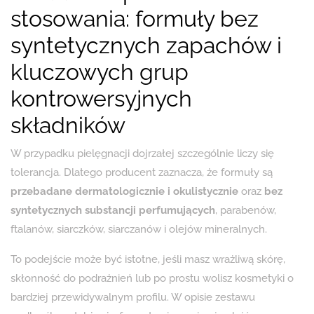
stosowania: formuły bez
syntetycznych zapachów i
kluczowych grup
kontrowersyjnych
składników
W przypadku pielęgnacji dojrzałej szczególnie liczy się
tolerancja. Dlatego producent zaznacza, że formuły są
przebadane dermatologicznie i okulistycznie
oraz
bez
syntetycznych substancji perfumujących
, parabenów,
ftalanów, siarczków, siarczanów i olejów mineralnych.
To podejście może być istotne, jeśli masz wrażliwą skórę,
skłonność do podrażnień lub po prostu wolisz kosmetyki o
bardziej przewidywalnym profilu. W opisie zestawu