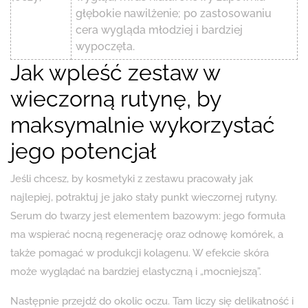
głębokie nawilżenie; po zastosowaniu
cera wygląda młodziej i bardziej
wypoczęta.
Jak wpleść zestaw w
wieczorną rutynę, by
maksymalnie wykorzystać
jego potencjał
Jeśli chcesz, by kosmetyki z zestawu pracowały jak
najlepiej, potraktuj je jako stały punkt wieczornej rutyny.
Serum do twarzy jest elementem bazowym: jego formuła
ma wspierać nocną regenerację oraz odnowę komórek, a
także pomagać w produkcji kolagenu. W efekcie skóra
może wyglądać na bardziej elastyczną i „mocniejszą”.
Następnie przejdź do okolic oczu. Tam liczy się delikatność i