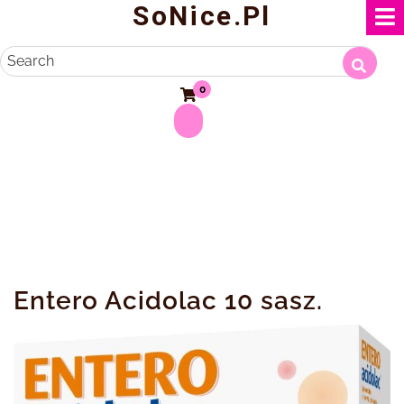
SoNice.pl
Skip
to
content
Search
0
Entero Acidolac 10 sasz.