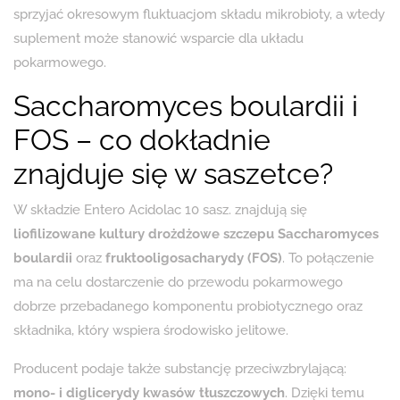
sprzyjać okresowym fluktuacjom składu mikrobioty, a wtedy
suplement może stanowić wsparcie dla układu
pokarmowego.
Saccharomyces boulardii i
FOS – co dokładnie
znajduje się w saszetce?
W składzie Entero Acidolac 10 sasz. znajdują się
liofilizowane kultury drożdżowe szczepu Saccharomyces
boulardii
oraz
fruktooligosacharydy (FOS)
. To połączenie
ma na celu dostarczenie do przewodu pokarmowego
dobrze przebadanego komponentu probiotycznego oraz
składnika, który wspiera środowisko jelitowe.
Producent podaje także substancję przeciwzbrylającą:
mono- i diglicerydy kwasów tłuszczowych
. Dzięki temu