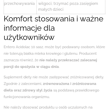
przechowywania
wilgoci; trzymać poza zasięgiem
małych dzieci
Komfort stosowania i ważne
informacje dla
użytkowników
Entero Acidolac 10 sasz. może być podawany osobom, które
nie tolerują białka mleka krowiego i glutenu. Producent
zaznacza również, że
nie należy przekraczać zalecanej
porcji do spożycia w ciągu dnia
.
Suplement diety nie może zastępować zróżnicowanej diety.
Zgodnie z zaleceniami,
zrównoważona i zróżnicowana
dieta oraz zdrowy styl życia
są podstawą prawidłowego
funkcjonowania organizmu.
Nie należy stosować produktu u osób uczulonych na