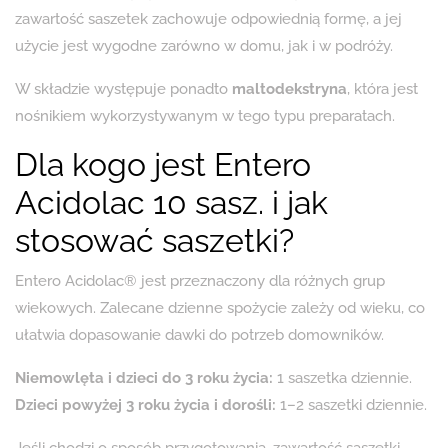
zawartość saszetek zachowuje odpowiednią formę, a jej
użycie jest wygodne zarówno w domu, jak i w podróży.
W składzie występuje ponadto
maltodekstryna
, która jest
nośnikiem wykorzystywanym w tego typu preparatach.
Dla kogo jest Entero
Acidolac 10 sasz. i jak
stosować saszetki?
Entero Acidolac® jest przeznaczony dla różnych grup
wiekowych. Zalecane dzienne spożycie zależy od wieku, co
ułatwia dopasowanie dawki do potrzeb domowników.
Niemowlęta i dzieci do 3 roku życia:
1 saszetka dziennie.
Dzieci powyżej 3 roku życia i dorośli:
1–2 saszetki dziennie.
Jeśli chodzi o sposób przygotowania, zawartość saszetki