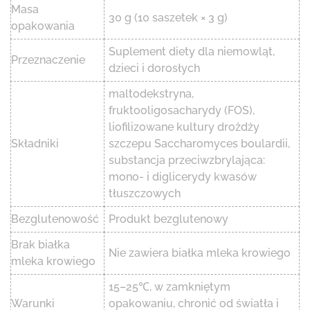
Masa
30 g (10 saszetek × 3 g)
opakowania
Suplement diety dla niemowląt,
Przeznaczenie
dzieci i dorosłych
maltodekstryna,
fruktooligosacharydy (FOS),
liofilizowane kultury drożdży
Składniki
szczepu Saccharomyces boulardii,
substancja przeciwzbrylająca:
mono- i diglicerydy kwasów
tłuszczowych
Bezglutenowość
Produkt bezglutenowy
Brak białka
Nie zawiera białka mleka krowiego
mleka krowiego
15–25℃, w zamkniętym
Warunki
opakowaniu, chronić od światła i