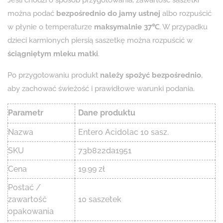
można podać
bezpośrednio do jamy ustnej
albo rozpuścić
w płynie o temperaturze
maksymalnie 37℃
. W przypadku
dzieci karmionych piersią saszetkę można rozpuścić w
ściągniętym mleku matki
.
Po przygotowaniu produkt
należy spożyć bezpośrednio
,
aby zachować świeżość i prawidłowe warunki podania.
Parametr
Dane produktu
Nazwa
Entero Acidolac 10 sasz.
SKU
73b822da1951
Cena
19.99 zł
Postać /
zawartość
10 saszetek
opakowania