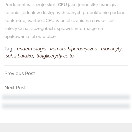
Producent wskazuje skrót
CFU
jako jednostkę tworzącą
kolonię, jednak w dostępnych danych produktu nie podano
konkretnej wartości CFU w przeliczeniu na dawkę. Jeśli
zależy Ci na szczegółach, sprawdź informacje na
opakowaniu lub w ulotce.
Tagi:
endermologia
,
komora hiperbaryczna
,
monocyty
,
sok z buraka
,
trójglicerydy co to
Nawigacja
Previous
Previous Post
Post
wpisu
Next
Next Post
Post