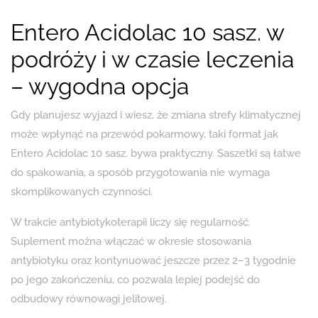
Entero Acidolac 10 sasz. w
podróży i w czasie leczenia
– wygodna opcja
Gdy planujesz wyjazd i wiesz, że zmiana strefy klimatycznej
może wpłynąć na przewód pokarmowy, taki format jak
Entero Acidolac 10 sasz. bywa praktyczny. Saszetki są łatwe
do spakowania, a sposób przygotowania nie wymaga
skomplikowanych czynności.
W trakcie antybiotykoterapii liczy się regularność.
Suplement można włączać w okresie stosowania
antybiotyku oraz kontynuować jeszcze przez 2–3 tygodnie
po jego zakończeniu, co pozwala lepiej podejść do
odbudowy równowagi jelitowej.