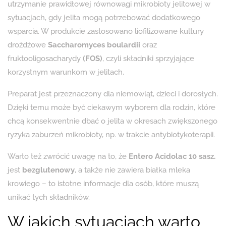
utrzymanie prawidłowej równowagi mikrobioty jelitowej w
sytuacjach, gdy jelita mogą potrzebować dodatkowego
wsparcia. W produkcie zastosowano liofilizowane kultury
drożdżowe
Saccharomyces boulardii
oraz
fruktooligosacharydy
(FOS)
, czyli składniki sprzyjające
korzystnym warunkom w jelitach.
Preparat jest przeznaczony dla niemowląt, dzieci i dorosłych.
Dzięki temu może być ciekawym wyborem dla rodzin, które
chcą konsekwentnie dbać o jelita w okresach zwiększonego
ryzyka zaburzeń mikrobioty, np. w trakcie antybiotykoterapii.
Warto też zwrócić uwagę na to, że
Entero Acidolac 10 sasz.
jest
bezglutenowy
, a także nie zawiera białka mleka
krowiego – to istotne informacje dla osób, które muszą
unikać tych składników.
W jakich sytuacjach warto