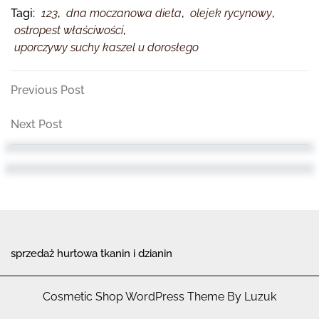
Tagi:
123
,
dna moczanowa dieta
,
olejek rycynowy
,
ostropest właściwości
,
uporczywy suchy kaszel u dorosłego
Nawigacja
Previous
Previous Post
Post
wpisu
Next
Next Post
Post
sprzedaż hurtowa tkanin i dzianin
Cosmetic Shop WordPress Theme By Luzuk