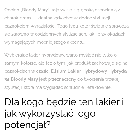
Odcień „Bloody Mary” kojarzy się z głęboką czerwienią z
charakterem — idealną, gdy chcesz dodać stylizacji
paznokciom wyrazistości. Tego typu kolor świetnie sprawdza
się zarówno w codziennych stylizacjach, jak i przy okazjach
wymagających mocniejszego akcentu.
Wybierając lakier hybrydowy, warto myśleć nie tylko o
samym kolorze, ale też o tym, jak produkt zachowuje się na
paznokciach w czasie.
Elisium Lakier Hybrydowy Hybryda
34 Bloody Mary
jest przeznaczony do tworzenia trwałej
stylizacji, która ma wyglądać schludnie i efektownie.
Dla kogo będzie ten lakier i
jak wykorzystać jego
potencjał?