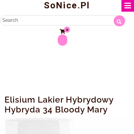
SoNice.pl
Skip
to
content
Search
0
Elisium Lakier Hybrydowy
Hybryda 34 Bloody Mary