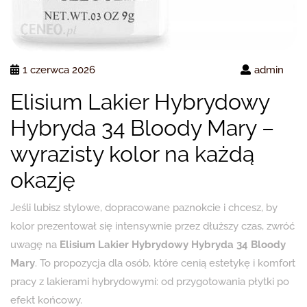
1 czerwca 2026
admin
Elisium Lakier Hybrydowy
Hybryda 34 Bloody Mary –
wyrazisty kolor na każdą
okazję
Jeśli lubisz stylowe, dopracowane paznokcie i chcesz, by
kolor prezentował się intensywnie przez dłuższy czas, zwróć
uwagę na
Elisium Lakier Hybrydowy Hybryda 34 Bloody
Mary
. To propozycja dla osób, które cenią estetykę i komfort
pracy z lakierami hybrydowymi: od przygotowania płytki po
efekt końcowy.