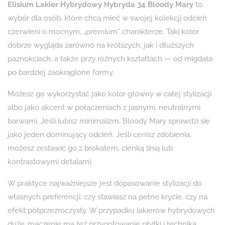
Elisium Lakier Hybrydowy Hybryda 34 Bloody Mary
to
wybór dla osób, które chcą mieć w swojej kolekcji odcień
czerwieni o mocnym, „premium” charakterze. Taki kolor
dobrze wygląda zarówno na krótszych, jak i dłuższych
paznokciach, a także przy różnych kształtach — od migdała
po bardziej zaokrąglone formy.
Możesz go wykorzystać jako kolor główny w całej stylizacji
albo jako akcent w połączeniach z jasnymi, neutralnymi
barwami. Jeśli lubisz minimalizm, Bloody Mary sprawdzi się
jako jeden dominujący odcień. Jeśli cenisz zdobienia,
możesz zestawić go z brokatem, cienką linią lub
kontrastowymi detalami.
W praktyce najważniejsze jest dopasowanie stylizacji do
własnych preferencji: czy stawiasz na pełne krycie, czy na
efekt półprzezroczysty. W przypadku lakierów hybrydowych
duże znaczenie ma też przygotowanie płytki i technika