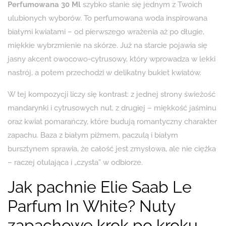
Perfumowana 30 Ml
szybko stanie się jednym z Twoich
ulubionych wyborów. To perfumowana woda inspirowana
białymi kwiatami – od pierwszego wrażenia aż po długie,
miękkie wybrzmienie na skórze. Już na starcie pojawia się
jasny akcent owocowo-cytrusowy, który wprowadza w lekki
nastrój, a potem przechodzi w delikatny bukiet kwiatów.
W tej kompozycji liczy się kontrast: z jednej strony świeżość
mandarynki i cytrusowych nut, z drugiej – miękkość jaśminu
oraz kwiat pomarańczy, które budują romantyczny charakter
zapachu. Baza z białym piżmem, paczulą i białym
bursztynem sprawia, że całość jest zmysłowa, ale nie ciężka
– raczej otulająca i „czysta” w odbiorze.
Jak pachnie Elie Saab Le
Parfum In White? Nuty
zapachowe krok po kroku