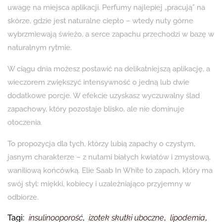
uwagę na miejsca aplikacji. Perfumy najlepiej „pracują” na
skórze, gdzie jest naturalne ciepło – wtedy nuty górne
wybrzmiewają świeżo, a serce zapachu przechodzi w bazę w
naturalnym rytmie.
W ciągu dnia możesz postawić na delikatniejszą aplikację, a
wieczorem zwiększyć intensywność o jedną lub dwie
dodatkowe porcje. W efekcie uzyskasz wyczuwalny ślad
zapachowy, który pozostaje blisko, ale nie dominuje
otoczenia.
To propozycja dla tych, którzy lubią zapachy o czystym,
jasnym charakterze – z nutami białych kwiatów i zmysłową,
waniliową końcówką. Elie Saab In White to zapach, który ma
swój styl: miękki, kobiecy i uzależniająco przyjemny w
odbiorze.
Tagi:
insulinooporość
,
izotek skutki uboczne
,
lipodemia
,