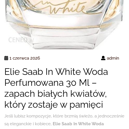
1 czerwca 2026
admin
Elie Saab In White Woda
Perfumowana 30 Ml –
zapach białych kwiatów,
który zostaje w pamięci
Jeśli lubisz kompozycje, które brzmią świeżo, a jednocześnie
są eleganckie i kobiece,
Elie Saab In White Woda