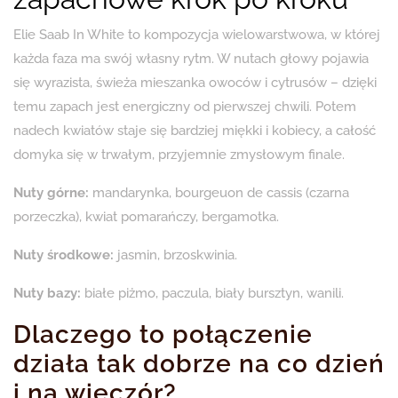
Elie Saab In White to kompozycja wielowarstwowa, w której
każda faza ma swój własny rytm. W nutach głowy pojawia
się wyrazista, świeża mieszanka owoców i cytrusów – dzięki
temu zapach jest energiczny od pierwszej chwili. Potem
nadech kwiatów staje się bardziej miękki i kobiecy, a całość
domyka się w trwałym, przyjemnie zmysłowym finale.
Nuty górne:
mandarynka, bourgeuon de cassis (czarna
porzeczka), kwiat pomarańczy, bergamotka.
Nuty środkowe:
jasmin, brzoskwinia.
Nuty bazy:
białe piżmo, paczula, biały bursztyn, wanili.
Dlaczego to połączenie
działa tak dobrze na co dzień
i na wieczór?