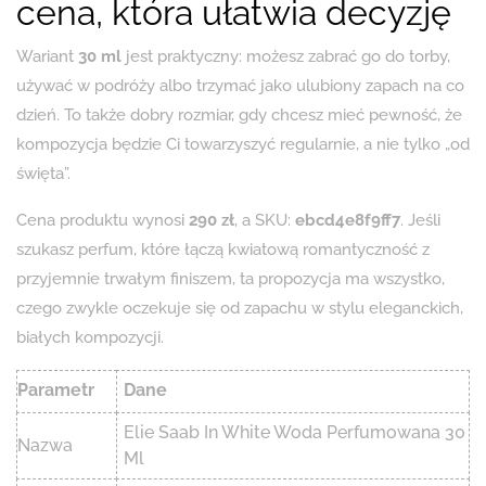
cena, która ułatwia decyzję
Wariant
30 ml
jest praktyczny: możesz zabrać go do torby,
używać w podróży albo trzymać jako ulubiony zapach na co
dzień. To także dobry rozmiar, gdy chcesz mieć pewność, że
kompozycja będzie Ci towarzyszyć regularnie, a nie tylko „od
święta”.
Cena produktu wynosi
290 zł
, a SKU:
ebcd4e8f9ff7
. Jeśli
szukasz perfum, które łączą kwiatową romantyczność z
przyjemnie trwałym finiszem, ta propozycja ma wszystko,
czego zwykle oczekuje się od zapachu w stylu eleganckich,
białych kompozycji.
Parametr
Dane
Elie Saab In White Woda Perfumowana 30
Nazwa
Ml