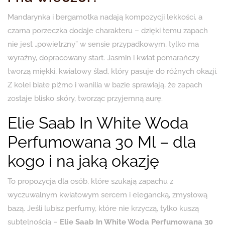
Mandarynka i bergamotka nadają kompozycji lekkości, a
czarna porzeczka dodaje charakteru – dzięki temu zapach
nie jest „powietrzny” w sensie przypadkowym, tylko ma
wyraźny, dopracowany start. Jasmin i kwiat pomarańczy
tworzą miękki, kwiatowy ślad, który pasuje do różnych okazji.
Z kolei białe piżmo i wanilia w bazie sprawiają, że zapach
zostaje blisko skóry, tworząc przyjemną aurę.
Elie Saab In White Woda
Perfumowana 30 Ml – dla
kogo i na jaką okazję
To propozycja dla osób, które szukają zapachu z
wyczuwalnym kwiatowym sercem i elegancką, zmysłową
bazą. Jeśli lubisz perfumy, które nie krzyczą, tylko kuszą
subtelnością –
Elie Saab In White Woda Perfumowana 30