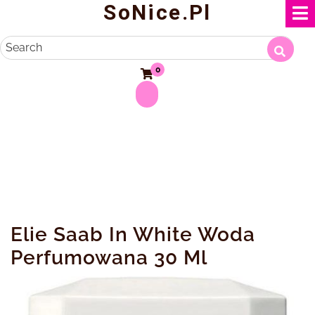
SoNice.pl
Skip
to
content
Search
0
Elie Saab In White Woda
Perfumowana 30 Ml