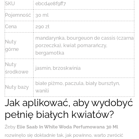
SKU
ebcd4e8f9ff7
Pojemność
30 ml
Cena
290 zł
mandarynka, bourgeuon de cassis (czarna
Nuty
porzeczka), kwiat pomarańczy,
górne
bergamotka
Nuty
jasmin, brzoskwinia
środkowe
białe piżmo, paczula, biały bursztyn,
Nuty bazy
wanili
Jak aplikować, aby wydobyć
pełnię białych kwiatów?
Żeby
Elie Saab In White Woda Perfumowana 30 Ml
rozwinęło się dokładnie tak, jak powinno, warto zwrócić