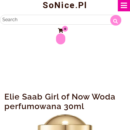
SoNice.pl
Skip
to
content
Search
0
Elie Saab Girl of Now Woda
perfumowana 30ml