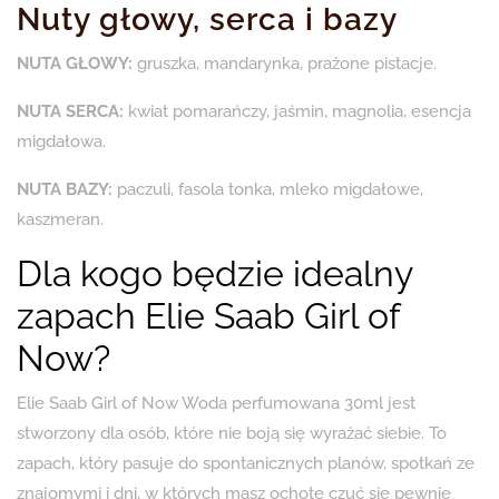
Nuty głowy, serca i bazy
NUTA GŁOWY:
gruszka, mandarynka, prażone pistacje.
NUTA SERCA:
kwiat pomarańczy, jaśmin, magnolia, esencja
migdałowa.
NUTA BAZY:
paczuli, fasola tonka, mleko migdałowe,
kaszmeran.
Dla kogo będzie idealny
zapach Elie Saab Girl of
Now?
Elie Saab Girl of Now Woda perfumowana 30ml jest
stworzony dla osób, które nie boją się wyrażać siebie. To
zapach, który pasuje do spontanicznych planów, spotkań ze
znajomymi i dni, w których masz ochotę czuć się pewnie