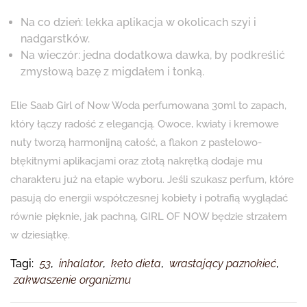
Na co dzień: lekka aplikacja w okolicach szyi i
nadgarstków.
Na wieczór: jedna dodatkowa dawka, by podkreślić
zmysłową bazę z migdałem i tonką.
Elie Saab Girl of Now Woda perfumowana 30ml to zapach,
który łączy radość z elegancją. Owoce, kwiaty i kremowe
nuty tworzą harmonijną całość, a flakon z pastelowo-
błękitnymi aplikacjami oraz złotą nakrętką dodaje mu
charakteru już na etapie wyboru. Jeśli szukasz perfum, które
pasują do energii współczesnej kobiety i potrafią wyglądać
równie pięknie, jak pachną, GIRL OF NOW będzie strzałem
w dziesiątkę.
Tagi:
53
,
inhalator
,
keto dieta
,
wrastający paznokieć
,
zakwaszenie organizmu