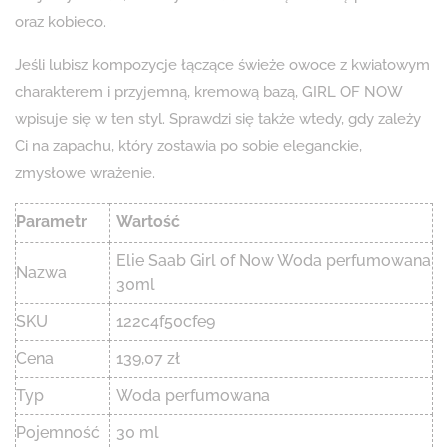
oraz kobieco.
Jeśli lubisz kompozycje łączące świeże owoce z kwiatowym
charakterem i przyjemną, kremową bazą, GIRL OF NOW
wpisuje się w ten styl. Sprawdzi się także wtedy, gdy zależy
Ci na zapachu, który zostawia po sobie eleganckie,
zmysłowe wrażenie.
Parametr
Wartość
Elie Saab Girl of Now Woda perfumowana
Nazwa
30ml
SKU
122c4f50cfe9
Cena
139,07 zł
Typ
Woda perfumowana
Pojemność
30 ml