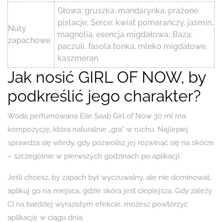
Głowa: gruszka, mandarynka, prażone
pistacje; Serce: kwiat pomarańczy, jaśmin,
Nuty
magnolia, esencja migdałowa; Baza:
zapachowe
paczuli, fasola tonka, mleko migdałowe,
kaszmeran
Jak nosić GIRL OF NOW, by
podkreślić jego charakter?
Woda perfumowana Elie Saab Girl of Now 30 ml ma
kompozycję, która naturalnie „gra” w ruchu. Najlepiej
sprawdza się wtedy, gdy pozwolisz jej rozwinąć się na skórze
– szczególnie w pierwszych godzinach po aplikacji.
Jeśli chcesz, by zapach był wyczuwalny, ale nie dominował,
aplikuj go na miejsca, gdzie skóra jest cieplejsza. Gdy zależy
Ci na bardziej wyrazistym efekcie, możesz powtórzyć
aplikację w ciągu dnia.