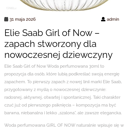
31 maja 2026
admin
Elie Saab Girl of Now –
zapach stworzony dla
nowoczesnej dziewczyny
Elie Saab Girl of Now Woda perfumowana 30ml to
propozycja dla osób, które lubią podkreślać swoją energię
zapachem. To pierwszy zapach z nowej linii marki Elie Saab,
przygotowany z myślą o nowoczesnej dziewczynie:
radosnej, aktywnej, otwartej i spontanicznej. Taki charakter
czuć już od pierwszego psiknięcia – kompozycja ma być
barwna, niebanalna i lekko „szalona”, ale zawsze elegancka.
Woda perfumowana GIRL OF NOW naturalnie wpisuje się w