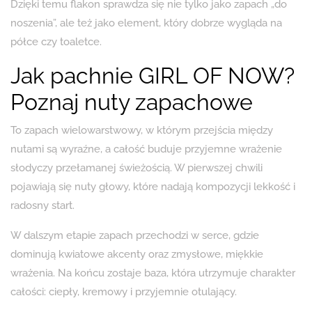
Dzięki temu flakon sprawdza się nie tylko jako zapach „do
noszenia”, ale też jako element, który dobrze wygląda na
półce czy toaletce.
Jak pachnie GIRL OF NOW?
Poznaj nuty zapachowe
To zapach wielowarstwowy, w którym przejścia między
nutami są wyraźne, a całość buduje przyjemne wrażenie
słodyczy przełamanej świeżością. W pierwszej chwili
pojawiają się nuty głowy, które nadają kompozycji lekkość i
radosny start.
W dalszym etapie zapach przechodzi w serce, gdzie
dominują kwiatowe akcenty oraz zmysłowe, miękkie
wrażenia. Na końcu zostaje baza, która utrzymuje charakter
całości: ciepły, kremowy i przyjemnie otulający.