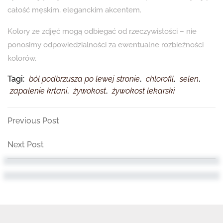
całość męskim, eleganckim akcentem.
Kolory ze zdjęć mogą odbiegać od rzeczywistości – nie
ponosimy odpowiedzialności za ewentualne rozbieżności
kolorów.
Tagi:
ból podbrzusza po lewej stronie
,
chlorofil
,
selen
,
zapalenie krtani
,
żywokost
,
żywokost lekarski
Nawigacja
Previous
Previous Post
Post
wpisu
Next
Next Post
Post