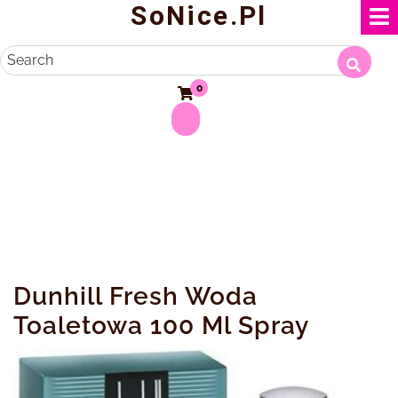
SoNice.pl
Skip
to
content
Search
0
Dunhill Fresh Woda
Toaletowa 100 Ml Spray