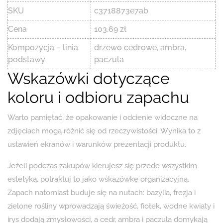
SKU
c3718873e7ab
Cena
103.69 zł
Kompozycja – linia
drzewo cedrowe, ambra,
podstawy
paczula
Wskazówki dotyczące
koloru i odbioru zapachu
Warto pamiętać, że opakowanie i odcienie widoczne na
zdjęciach mogą różnić się od rzeczywistości. Wynika to z
ustawień ekranów i warunków prezentacji produktu.
Jeżeli podczas zakupów kierujesz się przede wszystkim
estetyką, potraktuj to jako wskazówkę organizacyjną.
Zapach natomiast buduje się na nutach: bazylia, frezja i
zielone rośliny wprowadzają świeżość, fiołek, wodne kwiaty i
irys dodają zmysłowości, a cedr, ambra i paczula domykają