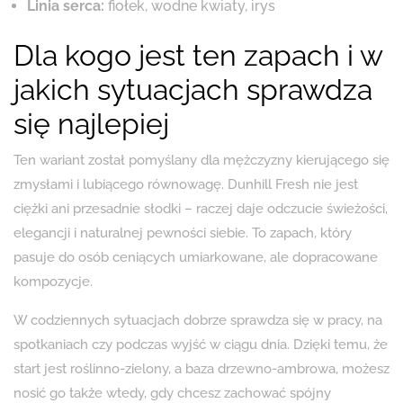
Linia serca:
fiołek, wodne kwiaty, irys
Dla kogo jest ten zapach i w
jakich sytuacjach sprawdza
się najlepiej
Ten wariant został pomyślany dla mężczyzny kierującego się
zmysłami i lubiącego równowagę. Dunhill Fresh nie jest
ciężki ani przesadnie słodki – raczej daje odczucie świeżości,
elegancji i naturalnej pewności siebie. To zapach, który
pasuje do osób ceniących umiarkowane, ale dopracowane
kompozycje.
W codziennych sytuacjach dobrze sprawdza się w pracy, na
spotkaniach czy podczas wyjść w ciągu dnia. Dzięki temu, że
start jest roślinno-zielony, a baza drzewno-ambrowa, możesz
nosić go także wtedy, gdy chcesz zachować spójny