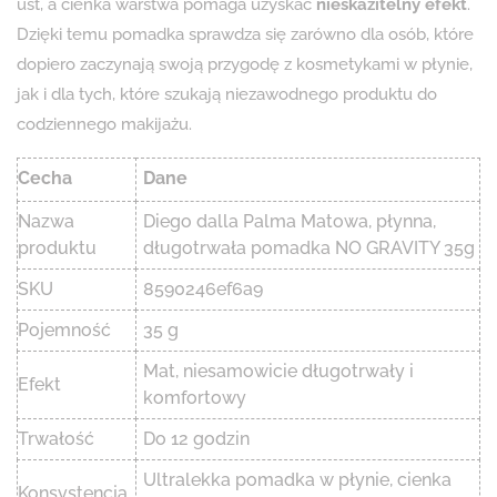
ust, a cienka warstwa pomaga uzyskać
nieskazitelny efekt
.
Dzięki temu pomadka sprawdza się zarówno dla osób, które
dopiero zaczynają swoją przygodę z kosmetykami w płynie,
jak i dla tych, które szukają niezawodnego produktu do
codziennego makijażu.
Cecha
Dane
Nazwa
Diego dalla Palma Matowa, płynna,
produktu
długotrwała pomadka NO GRAVITY 35g
SKU
8590246ef6a9
Pojemność
35 g
Mat, niesamowicie długotrwały i
Efekt
komfortowy
Trwałość
Do 12 godzin
Ultralekka pomadka w płynie, cienka
Konsystencja