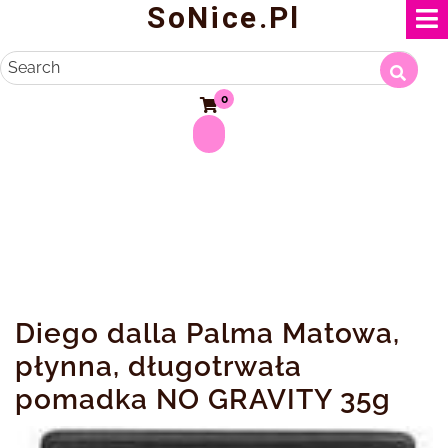
SoNice.pl
Skip
to
content
Search
0
Diego dalla Palma Matowa,
płynna, długotrwała
pomadka NO GRAVITY 35g