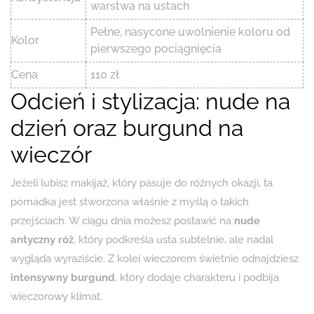
warstwa na ustach
Pełne, nasycone uwolnienie koloru od
Kolor
pierwszego pociągnięcia
Cena
110 zł
Odcień i stylizacja: nude na
dzień oraz burgund na
wieczór
Jeżeli lubisz makijaż, który pasuje do różnych okazji, ta
pomadka jest stworzona właśnie z myślą o takich
przejściach. W ciągu dnia możesz postawić na
nude
antyczny róż
, który podkreśla usta subtelnie, ale nadal
wygląda wyraziście. Z kolei wieczorem świetnie odnajdziesz
intensywny burgund
, który dodaje charakteru i podbija
wieczorowy klimat.