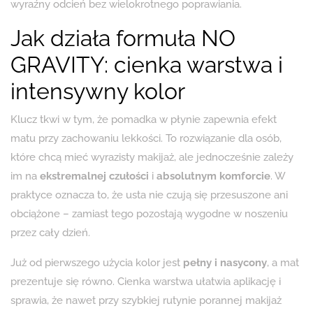
wyraźny odcień bez wielokrotnego poprawiania.
Jak działa formuła NO
GRAVITY: cienka warstwa i
intensywny kolor
Klucz tkwi w tym, że pomadka w płynie zapewnia efekt
matu przy zachowaniu lekkości. To rozwiązanie dla osób,
które chcą mieć wyrazisty makijaż, ale jednocześnie zależy
im na
ekstremalnej czułości
i
absolutnym komforcie
. W
praktyce oznacza to, że usta nie czują się przesuszone ani
obciążone – zamiast tego pozostają wygodne w noszeniu
przez cały dzień.
Już od pierwszego użycia kolor jest
pełny i nasycony
, a mat
prezentuje się równo. Cienka warstwa ułatwia aplikację i
sprawia, że nawet przy szybkiej rutynie porannej makijaż