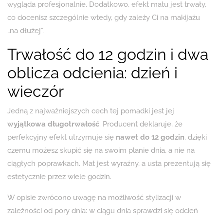
wygląda profesjonalnie. Dodatkowo, efekt matu jest trwały,
co docenisz szczególnie wtedy, gdy zależy Ci na makijażu
„na dłużej”.
Trwałość do 12 godzin i dwa
oblicza odcienia: dzień i
wieczór
Jedną z najważniejszych cech tej pomadki jest jej
wyjątkowa długotrwałość
. Producent deklaruje, że
perfekcyjny efekt utrzymuje się
nawet do 12 godzin
, dzięki
czemu możesz skupić się na swoim planie dnia, a nie na
ciągłych poprawkach. Mat jest wyraźny, a usta prezentują się
estetycznie przez wiele godzin.
W opisie zwrócono uwagę na możliwość stylizacji w
zależności od pory dnia: w ciągu dnia sprawdzi się odcień