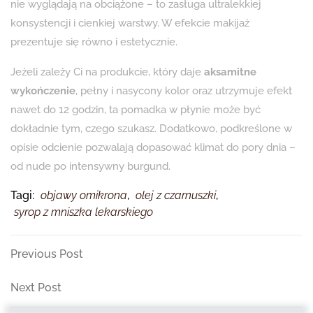
nie wyglądają na obciążone – to zasługa ultralekkiej
konsystencji i cienkiej warstwy. W efekcie makijaż
prezentuje się równo i estetycznie.
Jeżeli zależy Ci na produkcie, który daje
aksamitne
wykończenie
, pełny i nasycony kolor oraz utrzymuje efekt
nawet do 12 godzin, ta pomadka w płynie może być
dokładnie tym, czego szukasz. Dodatkowo, podkreślone w
opisie odcienie pozwalają dopasować klimat do pory dnia –
od nude po intensywny burgund.
Tagi:
objawy omikrona
,
olej z czarnuszki
,
syrop z mniszka lekarskiego
Nawigacja
Previous
Previous Post
Post
wpisu
Next
Next Post
Post