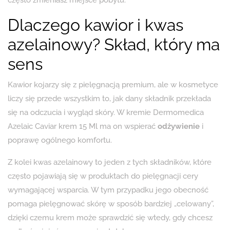
Dlaczego kawior i kwas
azelainowy? Skład, który ma
sens
Kawior kojarzy się z pielęgnacją premium, ale w kosmetyce
liczy się przede wszystkim to, jak dany składnik przekłada
się na odczucia i wygląd skóry. W kremie Dermomedica
Azelaic Caviar krem 15 Ml ma on wspierać
odżywienie
i
poprawę ogólnego komfortu.
Z kolei kwas azelainowy to jeden z tych składników, które
często pojawiają się w produktach do pielęgnacji cery
wymagającej wsparcia. W tym przypadku jego obecność
pomaga pielęgnować skórę w sposób bardziej „celowany”,
dzięki czemu krem może sprawdzić się wtedy, gdy chcesz