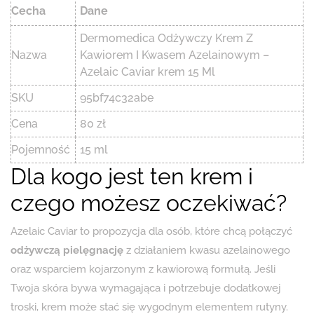
Cecha
Dane
Dermomedica Odżywczy Krem ​​Z
Nazwa
Kawiorem I Kwasem Azelainowym –
Azelaic Caviar krem 15 Ml
SKU
95bf74c32abe
Cena
80 zł
Pojemność
15 ml
Dla kogo jest ten krem i
czego możesz oczekiwać?
Azelaic Caviar to propozycja dla osób, które chcą połączyć
odżywczą pielęgnację
z działaniem kwasu azelainowego
oraz wsparciem kojarzonym z kawiorową formułą. Jeśli
Twoja skóra bywa wymagająca i potrzebuje dodatkowej
troski, krem może stać się wygodnym elementem rutyny.