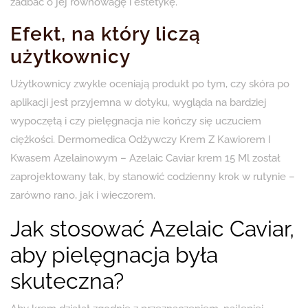
zadbać o jej równowagę i estetykę.
Efekt, na który liczą
użytkownicy
Użytkownicy zwykle oceniają produkt po tym, czy skóra po
aplikacji jest przyjemna w dotyku, wygląda na bardziej
wypoczętą i czy pielęgnacja nie kończy się uczuciem
ciężkości. Dermomedica Odżywczy Krem ​​Z Kawiorem I
Kwasem Azelainowym – Azelaic Caviar krem 15 Ml został
zaprojektowany tak, by stanowić codzienny krok w rutynie –
zarówno rano, jak i wieczorem.
Jak stosować Azelaic Caviar,
aby pielęgnacja była
skuteczna?