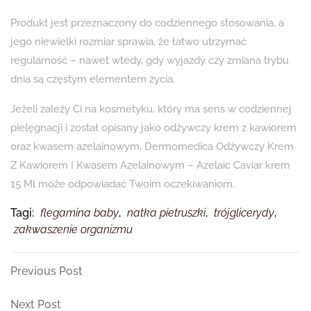
Produkt jest przeznaczony do codziennego stosowania, a
jego niewielki rozmiar sprawia, że łatwo utrzymać
regularność – nawet wtedy, gdy wyjazdy czy zmiana trybu
dnia są częstym elementem życia.
Jeżeli zależy Ci na kosmetyku, który ma sens w codziennej
pielęgnacji i został opisany jako odżywczy krem z kawiorem
oraz kwasem azelainowym, Dermomedica Odżywczy Krem ​​
Z Kawiorem I Kwasem Azelainowym – Azelaic Caviar krem
15 Ml może odpowiadać Twoim oczekiwaniom.
Tagi:
flegamina baby
,
natka pietruszki
,
trójglicerydy
,
zakwaszenie organizmu
Nawigacja
Previous
Previous Post
Post
wpisu
Next
Next Post