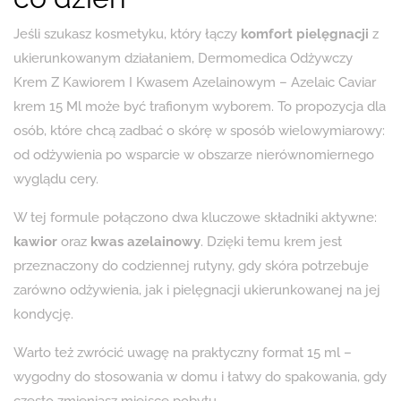
Jeśli szukasz kosmetyku, który łączy
komfort pielęgnacji
z
ukierunkowanym działaniem, Dermomedica Odżywczy
Krem ​​Z Kawiorem I Kwasem Azelainowym – Azelaic Caviar
krem 15 Ml może być trafionym wyborem. To propozycja dla
osób, które chcą zadbać o skórę w sposób wielowymiarowy:
od odżywienia po wsparcie w obszarze nierównomiernego
wyglądu cery.
W tej formule połączono dwa kluczowe składniki aktywne:
kawior
oraz
kwas azelainowy
. Dzięki temu krem jest
przeznaczony do codziennej rutyny, gdy skóra potrzebuje
zarówno odżywienia, jak i pielęgnacji ukierunkowanej na jej
kondycję.
Warto też zwrócić uwagę na praktyczny format 15 ml –
wygodny do stosowania w domu i łatwy do spakowania, gdy
często zmieniasz miejsce pobytu.