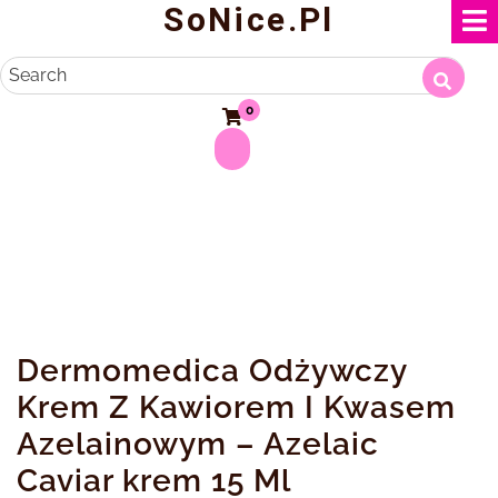
SoNice.pl
Skip
to
content
Search
0
Dermomedica Odżywczy
Krem ​​Z Kawiorem I Kwasem
Azelainowym – Azelaic
Caviar krem 15 Ml