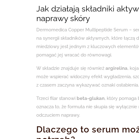
Jak działają składniki akty
naprawy skóry
Dermomedica Copper Multipeptide Serum – ser
na synergii składników aktywnych, które łączą d
miedziowy jest jednym z kluczowych elementów
pomagać jej wracać do równowagi.
W składzie znajduje się również
argirelina
, koj
może wspierać widoczny efekt wygładzenia, szc
z czasem zaczyna wykazywać oznaki osłabienia.
Trzeci filar stanowi
beta-glukan
, który pomaga 
oznacza to, że formuła nie skupia się wyłączni
odczuciem naprawy.
Dlaczego to serum mo