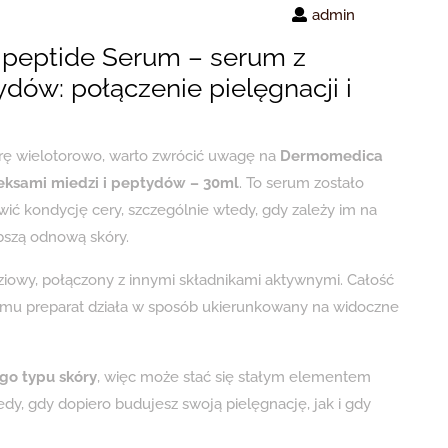
admin
peptide Serum – serum z
dów: połączenie pielęgnacji i
órę wielotorowo, warto zwrócić uwagę na
Dermomedica
eksami miedzi i peptydów – 30ml
. To serum zostało
ić kondycję cery, szczególnie wtedy, gdy zależy im na
bszą odnową skóry.
ziowy, połączony z innymi składnikami aktywnymi. Całość
czemu preparat działa w sposób ukierunkowany na widoczne
go typu skóry
, więc może stać się stałym elementem
dy, gdy dopiero budujesz swoją pielęgnację, jak i gdy