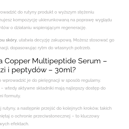
owadzić do rutyny produkt o wyższym stężeniu
ymujesz kompozycję ukierunkowaną na poprawę wyglądu
tów o działaniu wspierającym regenerację.
pu skóry
, ułatwia decyzję zakupową. Możesz stosować go
acji, dopasowując rytm do własnych potrzeb.
 Copper Multipeptide Serum –
i i peptydów – 30ml?
 wprowadzić je do pielęgnacji w sposób regularny.
 – wtedy aktywne składniki mają najlepszy dostęp do
mi formuły.
utyny, a następnie przejść do kolejnych kroków, takich
miętaj o ochronie przeciwsłonecznej – to kluczowy
owych efektach.