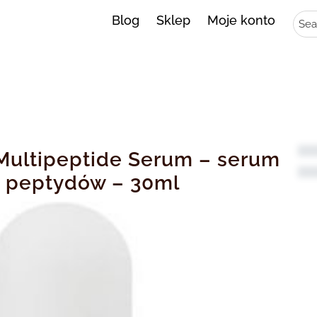
Sear
Blog
Sklep
Moje konto
ultipeptide Serum – serum
i peptydów – 30ml