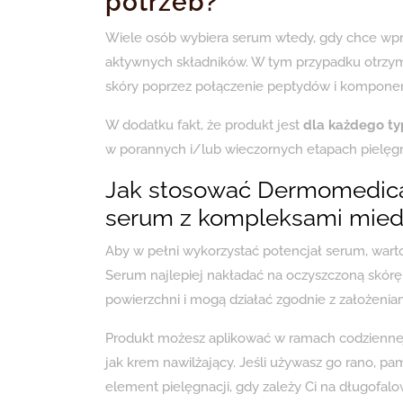
potrzeb?
Wiele osób wybiera serum wtedy, gdy chce wpr
aktywnych składników. W tym przypadku otrz
skóry poprzez połączenie peptydów i komponen
W dodatku fakt, że produkt jest
dla każdego ty
w porannych i/lub wieczornych etapach pielęgn
Jak stosować Dermomedica
serum z kompleksami miedz
Aby w pełni wykorzystać potencjał serum, warto
Serum najlepiej nakładać na oczyszczoną skórę
powierzchni i mogą działać zgodnie z założenia
Produkt możesz aplikować w ramach codziennej r
jak krem nawilżający. Jeśli używasz go rano, pa
element pielęgnacji, gdy zależy Ci na długofal