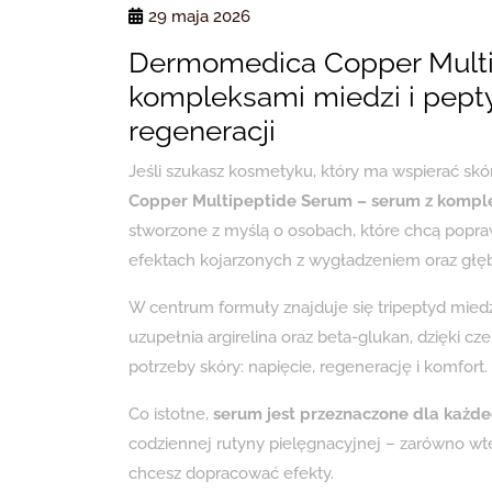
29 maja 2026
Dermomedica Copper Multi
kompleksami miedzi i pepty
regeneracji
Jeśli szukasz kosmetyku, który ma wspierać sk
Copper Multipeptide Serum – serum z kompl
stworzone z myślą o osobach, które chcą popraw
efektach kojarzonych z wygładzeniem oraz głę
W centrum formuły znajduje się tripeptyd mied
uzupełnia argirelina oraz beta-glukan, dzięki 
potrzeby skóry: napięcie, regenerację i komfort.
Co istotne,
serum jest przeznaczone dla każde
codziennej rutyny pielęgnacyjnej – zarówno wte
chcesz dopracować efekty.