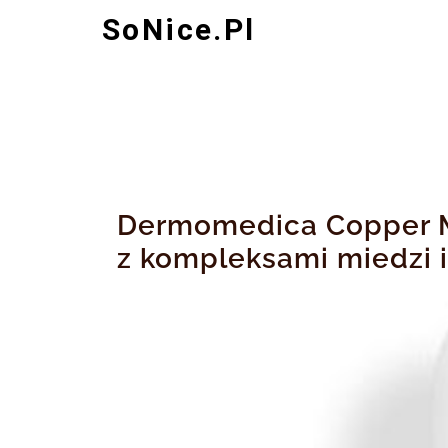
Skip
SoNice.pl
to
content
Dermomedica Copper M
z kompleksami miedzi 