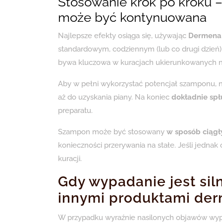
Stosowanie krok po kroku –
może być kontynuowana
Najlepsze efekty osiąga się, używając
Dermena
standardowym, codziennym (lub co drugi dzień) 
bywa kluczowa w kuracjach ukierunkowanych n
Aby w pełni wykorzystać potencjał szamponu, 
aż do uzyskania piany. Na koniec
dokładnie spł
preparatu.
Szampon może być stosowany
w sposób ciągł
konieczności przerywania na stałe. Jeśli jedna
kuracji.
Gdy wypadanie jest siln
innymi produktami de
W przypadku wyraźnie nasilonych objawów wy