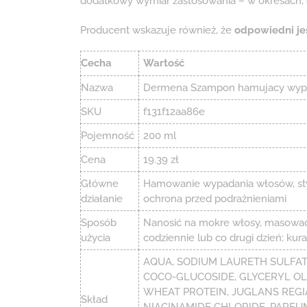
dodatkowy wymiar zastosowania – w okresach, g
Producent wskazuje również, że
odpowiedni jes
Cecha
Wartość
Nazwa
Dermena Szampon hamujacy wypa
SKU
f131f12aa86e
Pojemność
200 ml
Cena
19.39 zł
Główne
Hamowanie wypadania włosów, stym
działanie
ochrona przed podrażnieniami
Sposób
Nanosić na mokre włosy, masować 
użycia
codziennie lub co drugi dzień; ku
AQUA, SODIUM LAURETH SULFAT
COCO-GLUCOSIDE, GLYCERYL O
WHEAT PROTEIN, JUGLANS REGI
Skład
NIACINAMIDE CHLORIDE, PARF