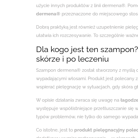
użycie innych produktów z linii dermena®. P
dermena®
przeznaczone do miejscowego stoso
Dobrą praktyką jest również uzupełnienie pielę
ułatwia ich rozczesywanie. To szczególnie ważne,
Dla kogo jest ten szampon?
skórze i po leczeniu
Szampon dermena® został stworzony z myślą o o
wypadającymi włosami. Produkt jest polecany za
wspierać pielęgnację w sytuacjach, gdy skóra 
W opisie działania zwraca się uwagę na
łagodze
występuje współistniejące przetłuszczanie si
typów problemów, nie tylko do samego wypada
Co istotne, jest to
produkt pielęgnacyjny polec