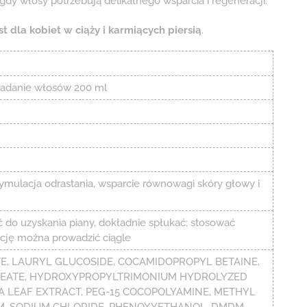
dy włosy potrzebują delikatnego wsparcia i regeneracji.
t dla kobiet w ciąży i karmiących piersią
.
danie włosów 200 ml
ulacja odrastania, wsparcie równowagi skóry głowy i
do uzyskania piany, dokładnie spłukać; stosować
rację można prowadzić ciągle
E, LAURYL GLUCOSIDE, COCAMIDOPROPYL BETAINE,
LEATE, HYDROXYPROPYLTRIMONIUM HYDROLYZED
A LEAF EXTRACT, PEG-15 COCOPOLYAMINE, METHYL
UM, SODIUM CHLORIDE, PHENOXYETHANOL, DMDM