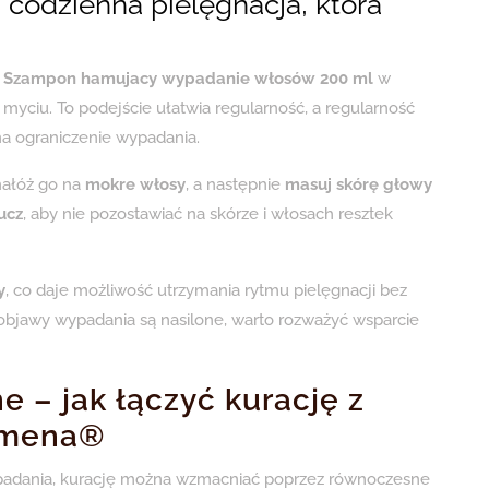
 codzienna pielęgnacja, która
 Szampon hamujacy wypadanie włosów 200 ml
w
myciu. To podejście ułatwia regularność, a regularność
a ograniczenie wypadania.
nałóż go na
mokre włosy
, a następnie
masuj skórę głowy
ucz
, aby nie pozostawiać na skórze i włosach resztek
y
, co daje możliwość utrzymania rytmu pielęgnacji bez
k objawy wypadania są nasilone, warto rozważyć wsparcie
e – jak łączyć kurację z
rmena®
padania, kurację można wzmacniać poprzez równoczesne