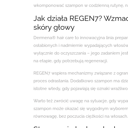
wkomponować szampon w codzienną rutynę, nawet
Jak działa REGEN7? Wzmacn
skóry głowy
Dermena® hair care to innowacyjna linia prep
osłabionych i nadmiernie wypadających włosów.
wyłącznie do oczyszczania – jego zadaniem jes
na etapie, gdy potrzebują regeneracji.
REGEN7 wspiera mechanizmy związane z ograni
proces odrastania. Dodatkowo szampon ma dział
istotne wtedy, gdy pojawiają się oznaki wrażliwo
Warto też zwrócić uwagę na sytuacje, gdy wypa
szampon może okazać się wygodnym wyborem, b
równowagę, bez poczucia ciężkości na włosach.