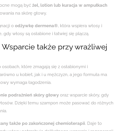
omocne mogą być
żel, lotion lub kuracja w ampułkach
wania na skórę głowy.
gnacji o
odżywkę dermena®
, która wspiera włosy i
 gdy włosy są osłabione i łatwiej się plączą.
 Wsparcie także przy wrażliwej
sobach, które zmagają się z osłabionymi i
równo u kobiet, jak i u mężczyzn, a jego formuła ma
głowy wymaga łagodzenia.
nie podrażnień skóry głowy
oraz wsparcie skóry, gdy
ę włosów. Dzięki temu szampon może pasować do różnych
nia.
any także po zakończonej chemioterapii
. Daje to