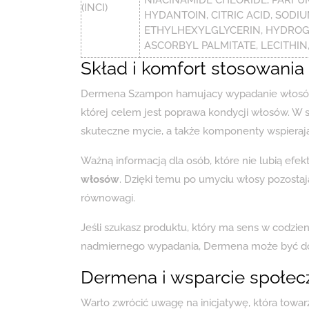
(INCI)
HYDANTOIN, CITRIC ACID, SODI
ETHYLHEXYLGLYCERIN, HYDROGE
ASCORBYL PALMITATE, LECITHIN
Skład i komfort stosowania
Dermena Szampon hamujacy wypadanie włosów 2
której celem jest poprawa kondycji włosów. W sk
skuteczne mycie, a także komponenty wspieraj
Ważną informacją dla osób, które nie lubią efek
włosów
. Dzięki temu po umyciu włosy pozostają
równowagi.
Jeśli szukasz produktu, który ma sens w codzienn
nadmiernego wypadania, Dermena może być do
Dermena i wsparcie społe
Warto zwrócić uwagę na inicjatywę, która towa