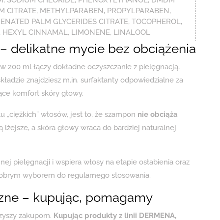
UM CITRATE, METHYLPARABEN, PROPYLPARABEN,
NATED PALM GLYCERIDES CITRATE, TOCOPHEROL,
, HEXYL CINNAMAL, LIMONENE, LINALOOL
 – delikatne mycie bez obciążenia
00 ml łączy dokładne oczyszczanie z pielęgnacją,
ładzie znajdziesz m.in. surfaktanty odpowiedzialne za
ące komfort skóry głowy.
tu „ciężkich” włosów, jest to, że szampon
nie obciąża
 lżejsze, a skóra głowy wraca do bardziej naturalnej
ej pielęgnacji i wspiera włosy na etapie osłabienia oraz
brym wyborem do regularnego stosowania.
czne – kupując, pomagamy
rzyszy zakupom.
Kupując produkty z linii DERMENA,