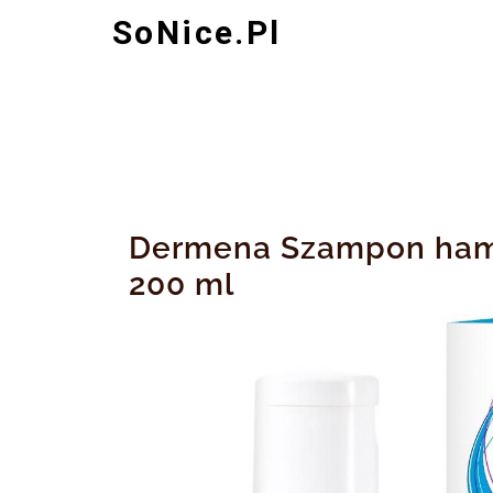
Skip
SoNice.pl
to
content
Dermena Szampon ham
200 ml