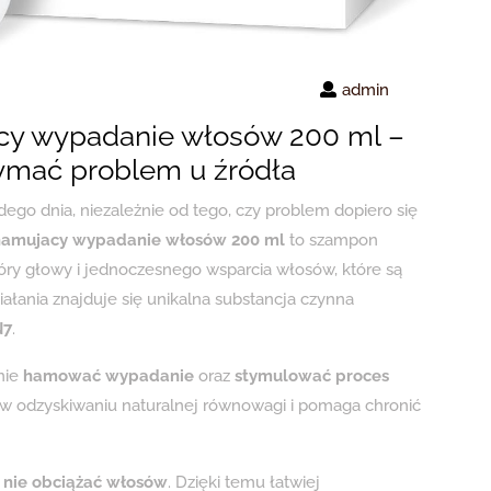
admin
y wypadanie włosów 200 ml –
zymać problem u źródła
go dnia, niezależnie od tego, czy problem dopiero się
amujacy wypadanie włosów 200 ml
to szampon
y głowy i jednoczesnego wsparcia włosów, które są
ałania znajduje się unikalna substancja czynna
N7
.
nie
hamować wypadanie
oraz
stymulować proces
 w odzyskiwaniu naturalnej równowagi i pomaga chronić
y
nie obciążać włosów
. Dzięki temu łatwiej