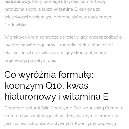
hialuronowy
, który pomaga utrzymać komfortową,
nawilżoną skórę, a także
witamina E
, ceniona za
właściwości wspierające ochronę skóry w codziennym
środowisku.
W praktyce krem sprawdza się wtedy, gdy chcesz zadbać o
twarz w sposób regularny – rano dla efektu gładkości i
elastyczności oraz wieczorem, gdy skóra potrzebuje
regeneracji po całym dniu.
Co wyróżnia formułę:
koenzym Q10, kwas
hialuronowy i witamina E
Deoproce Natural Skin Coenzyme Q10 Nourishing Cream to
krem do twarzy, którego charakterystycznym elementem
jest zestaw składników aktywnych. Koenzymy wspierają