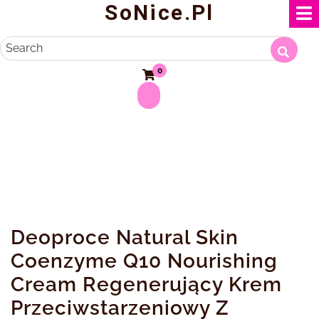
SoNice.pl
Skip
to
content
Search
0
Deoproce Natural Skin
Coenzyme Q10 Nourishing
Cream Regenerujący Krem ​​
Przeciwstarzeniowy Z