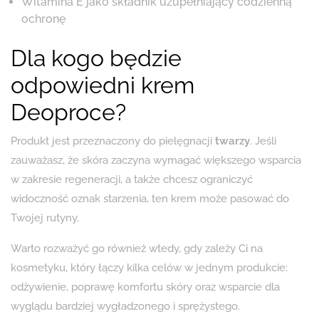
Witamina E jako składnik uzupełniający codzienną
ochronę
Dla kogo będzie
odpowiedni krem
Deoproce?
Produkt jest przeznaczony do pielęgnacji
twarzy
. Jeśli
zauważasz, że skóra zaczyna wymagać większego wsparcia
w zakresie regeneracji, a także chcesz ograniczyć
widoczność oznak starzenia, ten krem może pasować do
Twojej rutyny.
Warto rozważyć go również wtedy, gdy zależy Ci na
kosmetyku, który łączy kilka celów w jednym produkcie:
odżywienie, poprawę komfortu skóry oraz wsparcie dla
wyglądu bardziej wygładzonego i sprężystego.