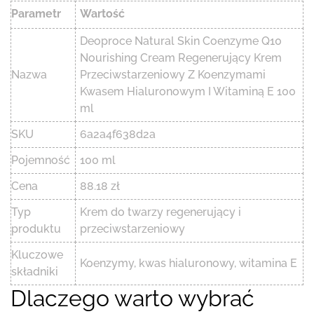
Parametr
Wartość
Deoproce Natural Skin Coenzyme Q10
Nourishing Cream Regenerujący Krem ​​
Nazwa
Przeciwstarzeniowy Z Koenzymami
Kwasem Hialuronowym I Witaminą E 100
ml
SKU
6a2a4f638d2a
Pojemność
100 ml
Cena
88.18 zł
Typ
Krem do twarzy regenerujący i
produktu
przeciwstarzeniowy
Kluczowe
Koenzymy, kwas hialuronowy, witamina E
składniki
Dlaczego warto wybrać