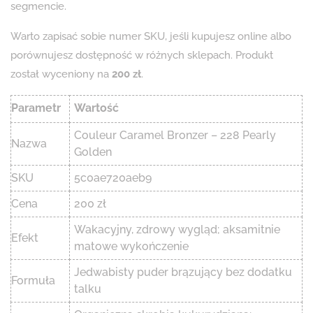
segmencie.
Warto zapisać sobie numer SKU, jeśli kupujesz online albo
porównujesz dostępność w różnych sklepach. Produkt
został wyceniony na
200 zł
.
Parametr
Wartość
Couleur Caramel Bronzer – 228 Pearly
Nazwa
Golden
SKU
5c0ae720aeb9
Cena
200 zł
Wakacyjny, zdrowy wygląd; aksamitnie
Efekt
matowe wykończenie
Jedwabisty puder brązujący bez dodatku
Formuła
talku