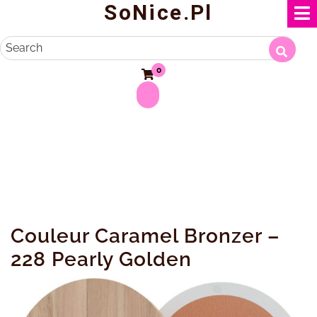
SoNice.pl
Skip
to
content
Search
0
Couleur Caramel Bronzer –
228 Pearly Golden