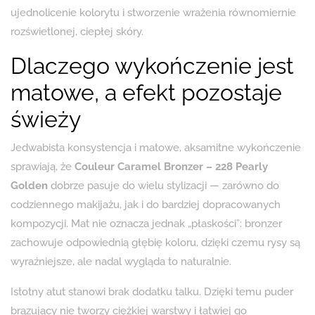
ujednolicenie kolorytu i stworzenie wrażenia równomiernie
rozświetlonej, ciepłej skóry.
Dlaczego wykończenie jest
matowe, a efekt pozostaje
świeży
Jedwabista konsystencja i matowe, aksamitne wykończenie
sprawiają, że
Couleur Caramel Bronzer – 228 Pearly
Golden
dobrze pasuje do wielu stylizacji — zarówno do
codziennego makijażu, jak i do bardziej dopracowanych
kompozycji. Mat nie oznacza jednak „płaskości”: bronzer
zachowuje odpowiednią głębię koloru, dzięki czemu rysy są
wyraźniejsze, ale nadal wygląda to naturalnie.
Istotny atut stanowi brak dodatku talku. Dzięki temu puder
brązujący nie tworzy ciężkiej warstwy i łatwiej go