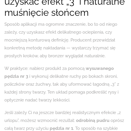
uzyskać efekt „3” i naturalne
muśnięcie słońcem
Sposób aplikacji ma ogromne znaczenie, bo to od niego
zależy, czy uzyskasz efekt delikatnego ocieplenia, czy
mocniejszą konturową definicję. Producent przewidział
konkretną metodę nakładania — wystarczy trzymać się
prostych kroków, aby bronzer wyglądał naturalnie.
W praktyce: nabierz produkt za pomocą
wysuwanego
pędzla nr 3
i wykonuj delikatne ruchy po bokach skroni,
policzków oraz żuchwy, tak aby uformować łagodną „3” z
każdej strony twarzy. Ten układ pomaga podkreślić rysy i
optycznie nadać twarzy lekkości.
Jeśli zależy Ci na jeszcze bardziej realistycznym efekcie „z
urlopu”, możesz wzmocnić rezultat:
odrobiną pudru
oprósz
całą twarz przy użyciu
pędzla nr 1
. To sposób na szybkie