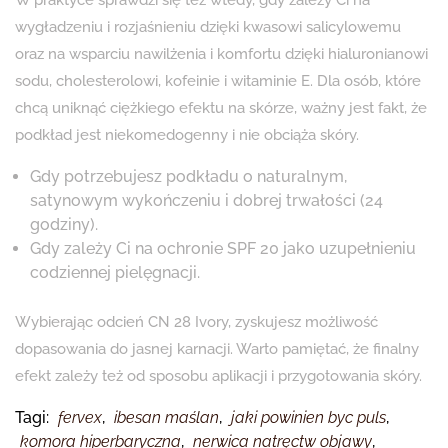
W praktyce sprawdzi się też wtedy, gdy zależy Ci na
wygładzeniu i rozjaśnieniu dzięki kwasowi salicylowemu
oraz na wsparciu nawilżenia i komfortu dzięki hialuronianowi
sodu, cholesterolowi, kofeinie i witaminie E. Dla osób, które
chcą uniknąć ciężkiego efektu na skórze, ważny jest fakt, że
podkład jest niekomedogenny i nie obciąża skóry.
Gdy potrzebujesz podkładu o naturalnym,
satynowym wykończeniu i dobrej trwałości (24
godziny).
Gdy zależy Ci na ochronie SPF 20 jako uzupełnieniu
codziennej pielęgnacji.
Wybierając odcień CN 28 Ivory, zyskujesz możliwość
dopasowania do jasnej karnacji. Warto pamiętać, że finalny
efekt zależy też od sposobu aplikacji i przygotowania skóry.
Tagi:
fervex
,
ibesan maślan
,
jaki powinien byc puls
,
komora hiperbaryczna
,
nerwica natręctw objawy
,