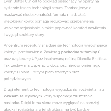
Even Better Clinical to podkład pielęgnacyjny oparty na
systemie trzech technologii serum. Zamiast jedynie
maskować niedoskonałości, formuła ma działać
wielokierunkowo: pomaga redukować przebarwienia,
wspierać rozjaśnianie, a także poprawiać komfort nawilżenia
i wygląd struktury skóry.
W centrum receptury znajduje się technologia wyrównująca
koloryt i przebarwienia. Zawiera
3 pochodne witaminy C
oraz cząsteczkę UP302 inspirowaną rośliną Dianella Ensifolia.
Taki zestaw ma wspierać widoczność nierównomiernego
kolorytu i plam – w tym plam starczych oraz
potrądzikowych.
Drugi element to technologia wygładzania i rozświetlania z
kwasem salicylowym
, który wspomaga złuszczanie
naskórka. Dzięki temu skóra może wyglądać na bardziej
gładką i rozjaśnioną, a jej struktura ma być bardziej