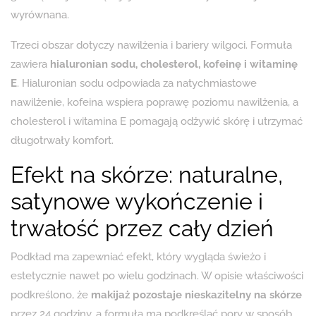
wyrównana.
Trzeci obszar dotyczy nawilżenia i bariery wilgoci. Formuła
zawiera
hialuronian sodu, cholesterol, kofeinę i witaminę
E
. Hialuronian sodu odpowiada za natychmiastowe
nawilżenie, kofeina wspiera poprawę poziomu nawilżenia, a
cholesterol i witamina E pomagają odżywić skórę i utrzymać
długotrwały komfort.
Efekt na skórze: naturalne,
satynowe wykończenie i
trwałość przez cały dzień
Podkład ma zapewniać efekt, który wygląda świeżo i
estetycznie nawet po wielu godzinach. W opisie właściwości
podkreślono, że
makijaż pozostaje nieskazitelny na skórze
przez 24 godziny, a formuła ma podkreślać pory w sposób