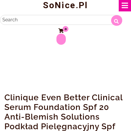
SoNice.pl
Skip
to
content
Search
0
Clinique Even Better Clinical
Serum Foundation Spf 20
Anti-Blemish Solutions
Podkład Pielęgnacyjny Spf