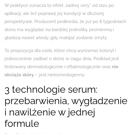
W praktyce oznacza to efekt „ładnej cery” od razu po
aplikacji, ale też poprawę jej kondycji w dłuższej
perspektywie. Producent podkreśla, że już po 8 tygodniach
skóra ma wyglądać na bardziej jednolitą, promienną i
gładszą nawet wtedy, gdy makijaż zostanie zmyty.
To propozycja dla osób, które chcą wyrównać koloryt i
jednocześnie zadbać o skórę w ciągu dnia. Podkład jest
testowany dermatologicznie i oftalmologicznie oraz
nie
obciąża skóry
– jest niekomedogenny.
3 technologie serum:
przebarwienia, wygładzenie
i nawilżenie w jednej
formule