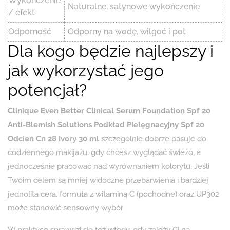
Wykończenie
Naturalne, satynowe wykończenie
/ efekt
Odporność
Odporny na wodę, wilgoć i pot
Dla kogo będzie najlepszy i
jak wykorzystać jego
potencjał?
Clinique Even Better Clinical Serum Foundation Spf 20
Anti-Blemish Solutions Podkład Pielęgnacyjny Spf 20
Odcień Cn 28 Ivory 30 ml
szczególnie dobrze pasuje do
codziennego makijażu, gdy chcesz wyglądać świeżo, a
jednocześnie pracować nad wyrównaniem kolorytu. Jeśli
Twoim celem są mniej widoczne przebarwienia i bardziej
jednolita cera, formuła z witaminą C (pochodne) oraz UP302
może stanowić sensowny wybór.