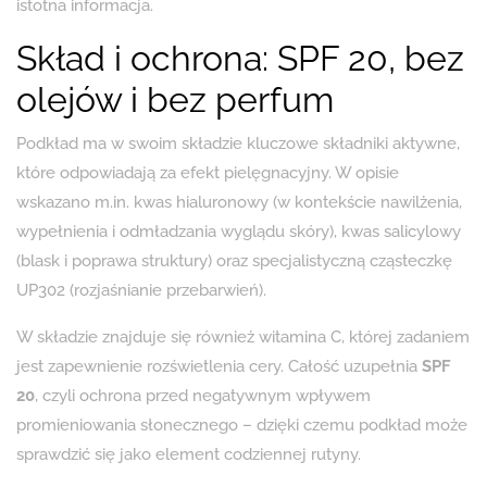
istotna informacja.
Skład i ochrona: SPF 20, bez
olejów i bez perfum
Podkład ma w swoim składzie kluczowe składniki aktywne,
które odpowiadają za efekt pielęgnacyjny. W opisie
wskazano m.in. kwas hialuronowy (w kontekście nawilżenia,
wypełnienia i odmładzania wyglądu skóry), kwas salicylowy
(blask i poprawa struktury) oraz specjalistyczną cząsteczkę
UP302 (rozjaśnianie przebarwień).
W składzie znajduje się również witamina C, której zadaniem
jest zapewnienie rozświetlenia cery. Całość uzupełnia
SPF
20
, czyli ochrona przed negatywnym wpływem
promieniowania słonecznego – dzięki czemu podkład może
sprawdzić się jako element codziennej rutyny.