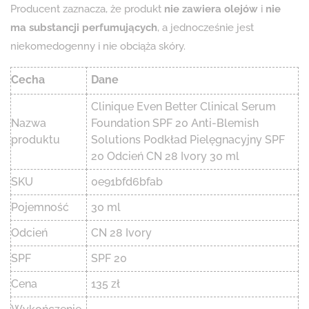
Producent zaznacza, że produkt
nie zawiera olejów
i
nie
ma substancji perfumujących
, a jednocześnie jest
niekomedogenny i nie obciąża skóry.
Cecha
Dane
Clinique Even Better Clinical Serum
Nazwa
Foundation SPF 20 Anti-Blemish
produktu
Solutions Podkład Pielęgnacyjny SPF
20 Odcień CN 28 Ivory 30 ml
SKU
0e91bfd6bfab
Pojemność
30 ml
Odcień
CN 28 Ivory
SPF
SPF 20
Cena
135 zł