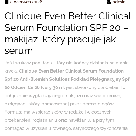
2 czerwca 2026
admin
Clinique Even Better Clinical
Serum Foundation SPF 20 –
makijaż, który pracuje jak
serum
Jeśli szukasz podkładu, który nie kończy działania na etapie
krycia,
Clinique Even Better Clinical Serum Foundation
Spf 20 Anti-Blemish Solutions Podkład Pielęgnacyjny Spf
20 Odcień Cn 28 Ivory 30 ml
jest stworzony dla Ciebie. To
połączenie wygładzającego makijażu oraz wielotorowej
pielęgnacji skóry, opracowanej przez dermatologów.
Formuła ma wspierać skórę w redukcji widocznych
przebarwień, rozjaśnianiu oraz nawilżaniu, a przy tym
pomagać w uzyskaniu równego, satynowego wykończenia.