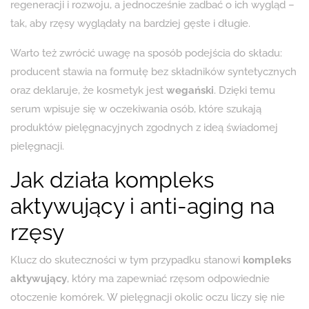
regeneracji i rozwoju, a jednocześnie zadbać o ich wygląd –
tak, aby rzęsy wyglądały na bardziej gęste i długie.
Warto też zwrócić uwagę na sposób podejścia do składu:
producent stawia na formułę bez składników syntetycznych
oraz deklaruje, że kosmetyk jest
wegański
. Dzięki temu
serum wpisuje się w oczekiwania osób, które szukają
produktów pielęgnacyjnych zgodnych z ideą świadomej
pielęgnacji.
Jak działa kompleks
aktywujący i anti-aging na
rzęsy
Klucz do skuteczności w tym przypadku stanowi
kompleks
aktywujący
, który ma zapewniać rzęsom odpowiednie
otoczenie komórek. W pielęgnacji okolic oczu liczy się nie