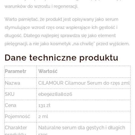
warunków do wzrostu i regeneracji.
Warto pamiętać, że produkt jest opisywany jako serum
stymulujące wzrost rzęs oraz wspierające ich gęstość i
długość. Dlatego najlepiej sprawdza się jako element
pielęgnacji, a nie jako kosmetyk „na chwilę” przed wyjściem.
Dane techniczne produktu
Parametr
Wartość
Nazwa
CILAMOUR Cilamour Serum do rzęs 2ml
SKU
ebe9e28a8026
Cena
131 zł
Pojemność
2 ml
Charakter
Naturalne serum dla gęstych i długich
produktu
rzęs