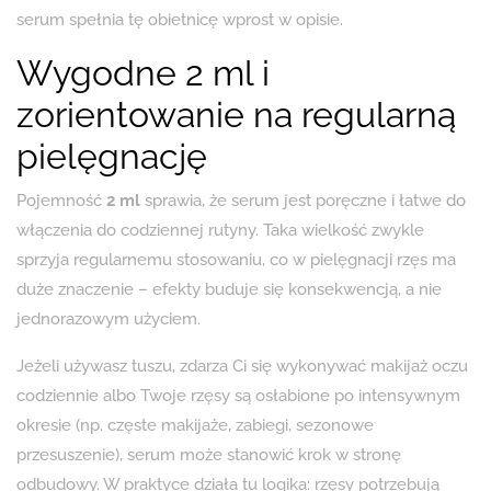
serum spełnia tę obietnicę wprost w opisie.
Wygodne 2 ml i
zorientowanie na regularną
pielęgnację
Pojemność
2 ml
sprawia, że serum jest poręczne i łatwe do
włączenia do codziennej rutyny. Taka wielkość zwykle
sprzyja regularnemu stosowaniu, co w pielęgnacji rzęs ma
duże znaczenie – efekty buduje się konsekwencją, a nie
jednorazowym użyciem.
Jeżeli używasz tuszu, zdarza Ci się wykonywać makijaż oczu
codziennie albo Twoje rzęsy są osłabione po intensywnym
okresie (np. częste makijaże, zabiegi, sezonowe
przesuszenie), serum może stanowić krok w stronę
odbudowy. W praktyce działa tu logika: rzęsy potrzebują