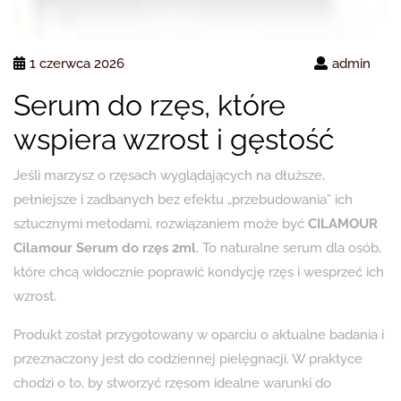
1 czerwca 2026
admin
Serum do rzęs, które
wspiera wzrost i gęstość
Jeśli marzysz o rzęsach wyglądających na dłuższe,
pełniejsze i zadbanych bez efektu „przebudowania” ich
sztucznymi metodami, rozwiązaniem może być
CILAMOUR
Cilamour Serum do rzęs 2ml
. To naturalne serum dla osób,
które chcą widocznie poprawić kondycję rzęs i wesprzeć ich
wzrost.
Produkt został przygotowany w oparciu o aktualne badania i
przeznaczony jest do codziennej pielęgnacji. W praktyce
chodzi o to, by stworzyć rzęsom idealne warunki do