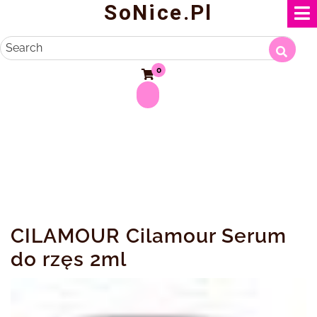
SoNice.pl
Skip
to
content
Search
0
CILAMOUR Cilamour Serum
do rzęs 2ml