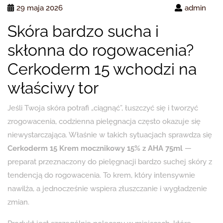
29 maja 2026
admin
Skóra bardzo sucha i
skłonna do rogowacenia?
Cerkoderm 15 wchodzi na
właściwy tor
Jeśli Twoja skóra potrafi „ciągnąć”, łuszczyć się i tworzyć
zrogowacenia, codzienna pielęgnacja często okazuje się
niewystarczająca. Właśnie w takich sytuacjach sprawdza się
Cerkoderm 15 Krem mocznikowy 15% z AHA 75ml
—
preparat przeznaczony do pielęgnacji bardzo suchej skóry z
tendencją do rogowacenia. To krem, który intensywnie
nawilża, a jednocześnie wspiera złuszczanie i wygładzenie
zmian.