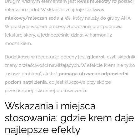
Drugim ważnym elementem jest
kwas mlekowy
(w postaci
mleczanu sodu). W składzie znajduje się
kwas
mlekowy/mleczan sodu 4,5%
, który należy do grupy AHA.
W praktyce wspiera procesy złuszczania oraz poprawia
teksturę skóry, a jednocześnie działa w harmonii z
mocznikiem.
Dodatkowo w recepturze obecny jest
glicerol
, czyli składnik
znany z właściwości nawilżających. W efekcie krem nie tylko
„usuwa problem”, ale też
pomaga utrzymać odpowiedni
poziom nawilżenia
, co jest kluczowe przy skórze
przesuszonej i skłonnej do łuszczenia.
Wskazania i miejsca
stosowania: gdzie krem daje
najlepsze efekty