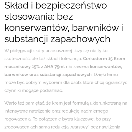
Skład i bezpieczeństwo
stosowania: bez
konserwantów, barwników i
substancji zapachowych
W pielęgnacji skóry przesuszonej liczy się nie tylko
skuteczność, ale też skład i tolerancja.
Cerkoderm 15 Krem
mocznikowy 15% z AHA 75ml
nie zawiera
konserwantów,
barwników oraz substancji zapachowych
. Dzięki temu
może być dobrym wyborem dla osób, które chcą ograniczyć
czynniki mogące podrażniać.
Warto też pamiętać, że krem jest formułą ukierunkowaną na
intensywne nawilżenie oraz redukcję nadmiernego
rogowacenia. To połączenie bywa kluczowe, bo przy
zrogowaceniach sama redukcja „warstwy” bez nawilżenia