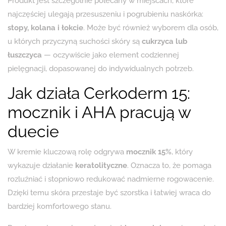
Produkt jest szczególnie polecany w miejscach, które
najczęściej ulegają przesuszeniu i pogrubieniu naskórka:
stopy, kolana i łokcie
. Może być również wyborem dla osób,
u których przyczyną suchości skóry są
cukrzyca lub
łuszczyca
— oczywiście jako element codziennej
pielęgnacji, dopasowanej do indywidualnych potrzeb.
Jak działa Cerkoderm 15:
mocznik i AHA pracują w
duecie
W kremie kluczową rolę odgrywa
mocznik 15%
, który
wykazuje działanie
keratolityczne
. Oznacza to, że pomaga
rozluźniać i stopniowo redukować nadmierne rogowacenie.
Dzięki temu skóra przestaje być szorstka i łatwiej wraca do
bardziej komfortowego stanu.