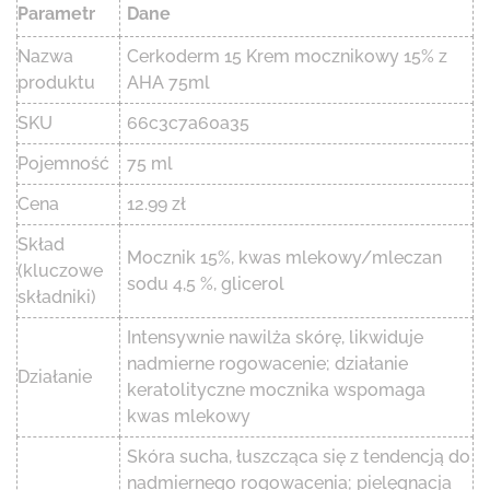
Parametr
Dane
Nazwa
Cerkoderm 15 Krem mocznikowy 15% z
produktu
AHA 75ml
SKU
66c3c7a60a35
Pojemność
75 ml
Cena
12.99 zł
Skład
Mocznik 15%, kwas mlekowy/mleczan
(kluczowe
sodu 4,5 %, glicerol
składniki)
Intensywnie nawilża skórę, likwiduje
nadmierne rogowacenie; działanie
Działanie
keratolityczne mocznika wspomaga
kwas mlekowy
Skóra sucha, łuszcząca się z tendencją do
nadmiernego rogowacenia; pielęgnacja