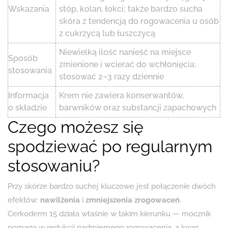
Wskazania
stóp, kolan, łokci; także bardzo sucha
skóra z tendencją do rogowacenia u osób
z cukrzycą lub łuszczycą
Niewielką ilość nanieść na miejsce
Sposób
zmienione i wcierać do wchłonięcia;
stosowania
stosować 2–3 razy dziennie
Informacja
Krem nie zawiera konserwantów,
o składzie
barwników oraz substancji zapachowych
Czego możesz się
spodziewać po regularnym
stosowaniu?
Przy skórze bardzo suchej kluczowe jest połączenie dwóch
efektów:
nawilżenia
i
zmniejszenia zrogowaceń
.
Cerkoderm 15 działa właśnie w takim kierunku — mocznik
pomaga w redukcji nadmiernego rogowacenia, a kwas