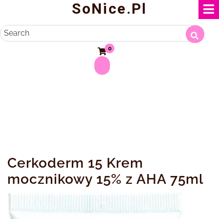
SoNice.pl
Skip
to
content
Search
0
Cerkoderm 15 Krem
mocznikowy 15% z AHA 75ml