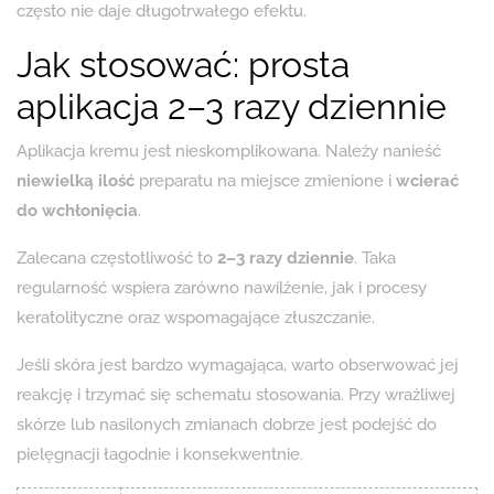
często nie daje długotrwałego efektu.
Jak stosować: prosta
aplikacja 2–3 razy dziennie
Aplikacja kremu jest nieskomplikowana. Należy nanieść
niewielką ilość
preparatu na miejsce zmienione i
wcierać
do wchłonięcia
.
Zalecana częstotliwość to
2–3 razy dziennie
. Taka
regularność wspiera zarówno nawilżenie, jak i procesy
keratolityczne oraz wspomagające złuszczanie.
Jeśli skóra jest bardzo wymagająca, warto obserwować jej
reakcję i trzymać się schematu stosowania. Przy wrażliwej
skórze lub nasilonych zmianach dobrze jest podejść do
pielęgnacji łagodnie i konsekwentnie.