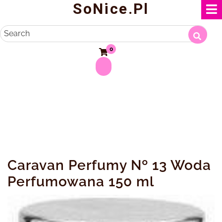
SoNice.pl
Skip
to
content
Search
0
Caravan Perfumy Nº 13 Woda
Perfumowana 150 ml