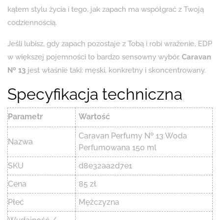
kątem stylu życia i tego, jak zapach ma współgrać z Twoją
codziennością.
Jeśli lubisz, gdy zapach pozostaje z Tobą i robi wrażenie, EDP
w większej pojemności to bardzo sensowny wybór.
Caravan
Nº 13
jest właśnie taki: męski, konkretny i skoncentrowany.
Specyfikacja techniczna
Parametr
Wartość
Caravan Perfumy Nº 13 Woda
Nazwa
Perfumowana 150 ml
SKU
d8e32aa2d7e1
Cena
85 zł
Płeć
Mężczyzna