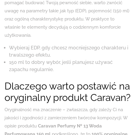
pomagać budować Twoją pewność siebie, warto zwrócić
uwagę na parametry takie jak typ (EDP), pojemność (150 ml)
oraz ogólną charakterystykę produktu. W praktyce to
właśnie te elementy decydują o codziennym komforcie
użytkowania.
Wybieraj EDP, gdy chcesz mocniejszego charakteru i
trwalszego efektu.
150 ml to dobry wybór, jeśli planujesz używać
zapachu regularnie.
Dlaczego warto postawić na
oryginalny produkt Caravan?
Oryginalność ma znaczenie – zwłaszcza, gdy zależy Ci na
jakości i zgodności z zamierzeniem twórców kompozycji. W
opisie produktu
Caravan Perfumy Nº 13 Woda
Perfumowana 150 ml
podkreślono, że to
100% oryginalne