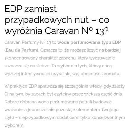
EDP zamiast
przypadkowych nut – co
wyróżnia Caravan Nº 13?
Caravan Perfumy Nº 13 to
woda perfumowana typu EDP
(Eau de Parfum)
. Oznacza to, że możesz liczyć na bardziej
skoncentrowany charakter zapachu, który wyczuwalnie
zaznacza się na skórze. To wybór dla tych, którzy chcą
wyższej intensywności i wyraźniejszej obecności aromatu.
W praktyce EDP sprawdza się szczególnie wtedy, gdy zależy
Ci na tym, by zapach był czytelny przez większą część dnia.
Dobrze dobrana woda perfumowana potrafi budować
wrażenie, a jednocześnie pozostaje elementem Twojego
stylu – nieprzypadkowym dodatkiem, tylko konsekwentnym
wyborem.