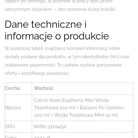
zapach po treningu, w przerwie w pracy albo przed
wieczornym wyjściem — bez noszenia dużej butelki.
Dane techniczne i
informacje o produkcie
W poniższej tabeli znajdziesz komplet informacji, które
zostały podane dla produktu, w tym identyfikator SKU oraz
zestawowe pojemności. To ułatwia szybkie porównanie
oferty i weryfikację zawartości.
Cecha
Wartość
Calvin Klein Euphoria Men Woda
Nazwa
Toaletowa 100 ml + Balsam Po Goleniu
100 ml + Woda Toaletowa Mini 15 ml
SKU
b6f8c312a43e
Cena
227.1 zł