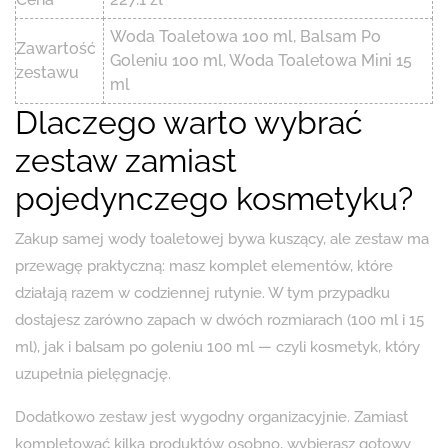
Woda Toaletowa 100 ml, Balsam Po
Zawartość
Goleniu 100 ml, Woda Toaletowa Mini 15
zestawu
ml
Dlaczego warto wybrać
zestaw zamiast
pojedynczego kosmetyku?
Zakup samej wody toaletowej bywa kuszący, ale zestaw ma
przewagę praktyczną: masz komplet elementów, które
działają razem w codziennej rutynie. W tym przypadku
dostajesz zarówno zapach w dwóch rozmiarach (100 ml i 15
ml), jak i balsam po goleniu 100 ml — czyli kosmetyk, który
uzupełnia pielęgnację.
Dodatkowo zestaw jest wygodny organizacyjnie. Zamiast
kompletować kilka produktów osobno, wybierasz gotowy