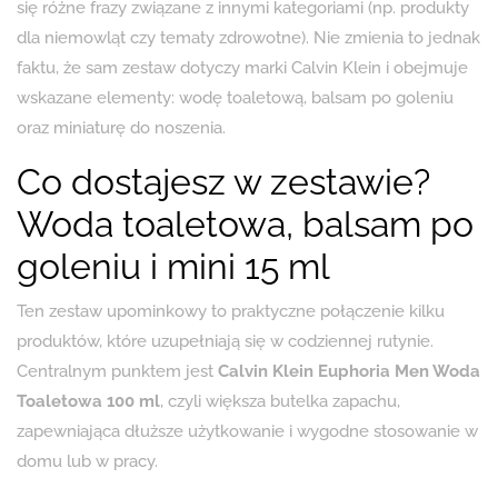
się różne frazy związane z innymi kategoriami (np. produkty
dla niemowląt czy tematy zdrowotne). Nie zmienia to jednak
faktu, że sam zestaw dotyczy marki Calvin Klein i obejmuje
wskazane elementy: wodę toaletową, balsam po goleniu
oraz miniaturę do noszenia.
Co dostajesz w zestawie?
Woda toaletowa, balsam po
goleniu i mini 15 ml
Ten zestaw upominkowy to praktyczne połączenie kilku
produktów, które uzupełniają się w codziennej rutynie.
Centralnym punktem jest
Calvin Klein Euphoria Men Woda
Toaletowa 100 ml
, czyli większa butelka zapachu,
zapewniająca dłuższe użytkowanie i wygodne stosowanie w
domu lub w pracy.