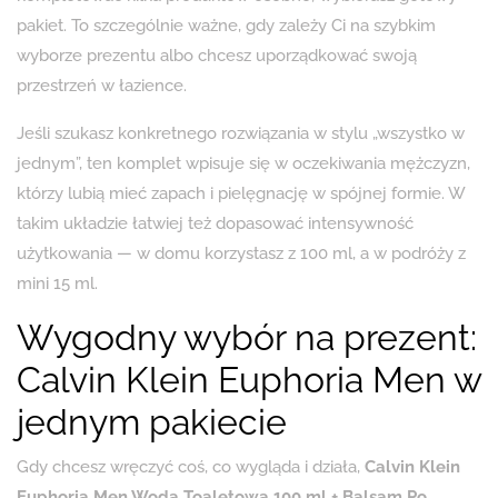
pakiet. To szczególnie ważne, gdy zależy Ci na szybkim
wyborze prezentu albo chcesz uporządkować swoją
przestrzeń w łazience.
Jeśli szukasz konkretnego rozwiązania w stylu „wszystko w
jednym”, ten komplet wpisuje się w oczekiwania mężczyzn,
którzy lubią mieć zapach i pielęgnację w spójnej formie. W
takim układzie łatwiej też dopasować intensywność
użytkowania — w domu korzystasz z 100 ml, a w podróży z
mini 15 ml.
Wygodny wybór na prezent:
Calvin Klein Euphoria Men w
jednym pakiecie
Gdy chcesz wręczyć coś, co wygląda i działa,
Calvin Klein
Euphoria Men Woda Toaletowa 100 ml + Balsam Po