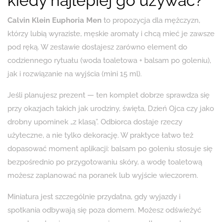
kiedy najlepiej go używać?
Calvin Klein Euphoria Men
to propozycja dla mężczyzn,
którzy lubią wyraziste, męskie aromaty i chcą mieć je zawsze
pod ręką. W zestawie dostajesz zarówno element do
codziennego rytuału (woda toaletowa + balsam po goleniu),
jak i rozwiązanie na wyjścia (mini 15 ml).
Jeśli planujesz prezent — ten komplet dobrze sprawdza się
przy okazjach takich jak urodziny, święta, Dzień Ojca czy jako
drobny upominek „z klasą”. Odbiorca dostaje rzeczy
użyteczne, a nie tylko dekorację. W praktyce łatwo też
dopasować moment aplikacji: balsam po goleniu stosuje się
bezpośrednio po przygotowaniu skóry, a wodę toaletową
możesz zaplanować na poranek lub wyjście wieczorem.
Miniatura jest szczególnie przydatna, gdy wyjazdy i
spotkania odbywają się poza domem. Możesz odświeżyć