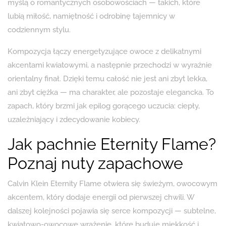
myślą o romantycznych osobowościach — takich, które
lubią miłość, namiętność i odrobinę tajemnicy w
codziennym stylu.
Kompozycja łączy energetyzujące owoce z delikatnymi
akcentami kwiatowymi, a następnie przechodzi w wyraźnie
orientalny finał. Dzięki temu całość nie jest ani zbyt lekka,
ani zbyt ciężka — ma charakter, ale pozostaje elegancka. To
zapach, który brzmi jak epilog gorącego uczucia: ciepły,
uzależniający i zdecydowanie kobiecy.
Jak pachnie Eternity Flame?
Poznaj nuty zapachowe
Calvin Klein Eternity Flame otwiera się świeżym, owocowym
akcentem, który dodaje energii od pierwszej chwili. W
dalszej kolejności pojawia się serce kompozycji — subtelne,
kwiatowo-owocowe wrażenie, które buduje miękkość i