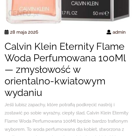
28 maja 2026
admin
Calvin Klein Eternity Flame
Woda Perfumowana 100Ml
— zmysłowość w
orientalno-kwiatowym
wydaniu
Jeśli lubisz zapachy, które potrafią podkręcić nastrój i
zostawić po sobie wyraźny, ciepły ślad, Calvin Klein Eternity
Flame Woda Perfumowana 100Ml będzie bardzo trafionym
wyborem. To woda perfumowana dla kobiet, stworzona z