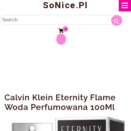
SoNice.pl
Skip
to
content
Search
0
Calvin Klein Eternity Flame
Woda Perfumowana 100Ml