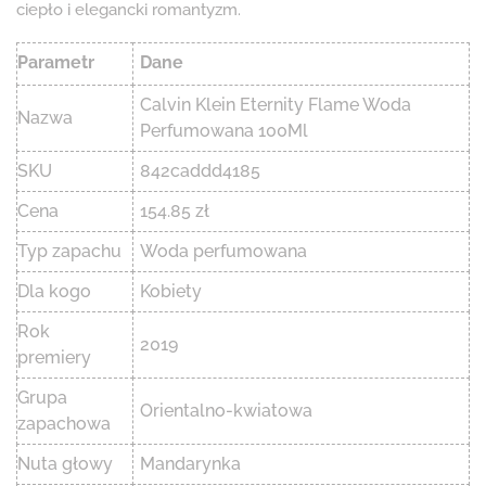
ciepło i elegancki romantyzm.
Parametr
Dane
Calvin Klein Eternity Flame Woda
Nazwa
Perfumowana 100Ml
SKU
842caddd4185
Cena
154.85 zł
Typ zapachu
Woda perfumowana
Dla kogo
Kobiety
Rok
2019
premiery
Grupa
Orientalno-kwiatowa
zapachowa
Nuta głowy
Mandarynka