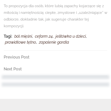
To propozycja dla osób, które lubią zapachy kojarzące się z
miłością i namiętnością: ciepłe, zmysłowe i „uzależniające” w
odbiorze, dokładnie tak, jak sugeruje charakter tej
kompozycji.
Tagi:
ból mięśni
,
cefarm 24
,
jelitówka u dzieci
,
prawidłowe tętno
,
zapalenie gardla
Nawigacja
Previous
Previous Post
Post
wpisu
Next
Next Post
Post