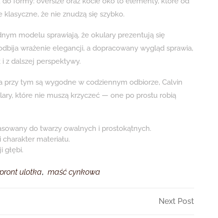
do formy: oversize oraz kocie oko to elementy, które od
e klasyczne, że nie znudzą się szybko.
nym modelu sprawiają, że okulary prezentują się
odbija wrażenie elegancji, a dopracowany wygląd sprawia,
 i z dalszej perspektywy.
”, a przy tym są wygodne w codziennym odbiorze, Calvin
ulary, które nie muszą krzyczeć — one po prostu robią
sowany do twarzy owalnych i prostokątnych.
 charakter materiału.
i głębi.
pront ulotka
,
maść cynkowa
Next
Next Post
Post