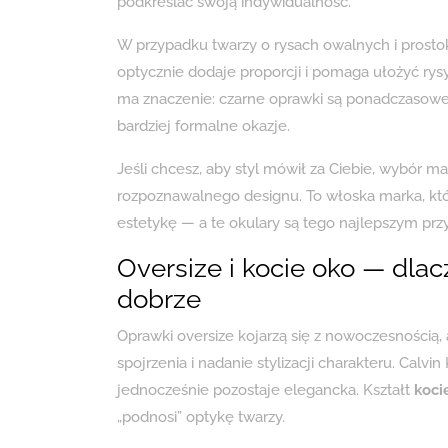
podkreślać swoją indywidualność.
W przypadku twarzy o rysach owalnych i prostok
optycznie dodaje proporcji i pomaga ułożyć rys
ma znaczenie: czarne oprawki są ponadczasowe 
bardziej formalne okazje.
Jeśli chcesz, aby styl mówił za Ciebie, wybór mar
rozpoznawalnego designu. To włoska marka, któ
estetykę — a te okulary są tego najlepszym pr
Oversize i kocie oko — dla
dobrze
Oprawki oversize kojarzą się z nowoczesnością,
spojrzenia i nadanie stylizacji charakteru. Calv
jednocześnie pozostaje elegancka. Kształt
koci
„podnosi” optykę twarzy.