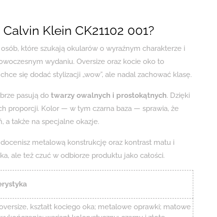
Calvin Klein CK21102 001?
a osób, które szukają okularów o wyraźnym charakterze i
owoczesnym wydaniu. Oversize oraz kocie oko to
chce się dodać stylizacji „wow”, ale nadal zachować klasę.
obrze pasują do
twarzy owalnych i prostokątnych
. Dzięki
h proporcji. Kolor — w tym czarna baza — sprawia, że
, a także na specjalne okazje.
, docenisz metalową konstrukcję oraz kontrast matu i
oka, ale też czuć w odbiorze produktu jako całości.
erystyka
oversize, kształt kociego oka; metalowe oprawki; matowe