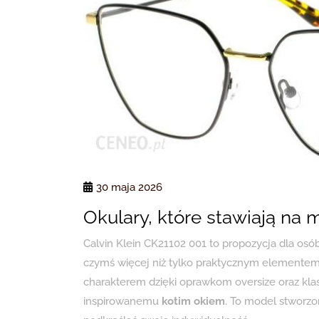
30 maja 2026
Okulary, które stawiają na 
Calvin Klein CK21102 001 to propozycja dla osób,
czymś więcej niż tylko praktycznym elementem 
charakterem dzięki oprawkom oversize oraz kl
inspirowanemu
kotim okiem
. To model stworzon