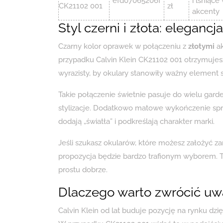
efd07065206f
i lśniące
CK21102 001
zł
akcenty
Styl czerni i złota: eleganc
Czarny kolor oprawek w połączeniu z
złotymi
ak
przypadku Calvin Klein CK21102 001 otrzymujes
wyrazisty, by okulary stanowiły ważny element st
Takie połączenie świetnie pasuje do wielu gar
stylizacje. Dodatkowo matowe wykończenie spra
dodają „światła” i podkreślają charakter marki.
Jeśli szukasz okularów, które możesz założyć za
propozycja będzie bardzo trafionym wyborem. T
prostu dobrze.
Dlaczego warto zwrócić uwa
Calvin Klein od lat buduje pozycję na rynku dzię