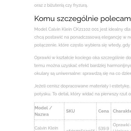
oraz z biżuterią czy fryzurą.
Komu szczególnie polecam 
Model Calvin Klein CK21102 001 jest idealny dl
chcą postawić na ponadczasową elegancję w n
połączenie, które często wybiera się wtedy, gdy 
Oprawki w kształcie kociego oka szczególnie d
temu można uzyskać efekt bardziej harmonijnyc
okulary są uniwersalne: sprawdzą się na co dzień
Jeżeli cenisz dopracowane materiały i estetykę
połysku. To detal, który widać na pierwszy rzut 
Model /
SKU
Cena
Charakt
Nazwa
Oprawki 
Calvin Klein
539.9