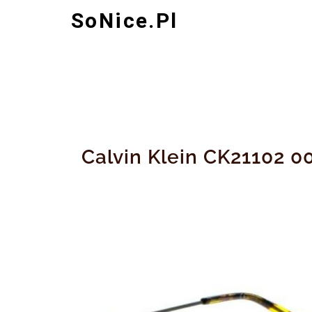
Skip
SoNice.pl
to
content
Calvin Klein CK21102 0