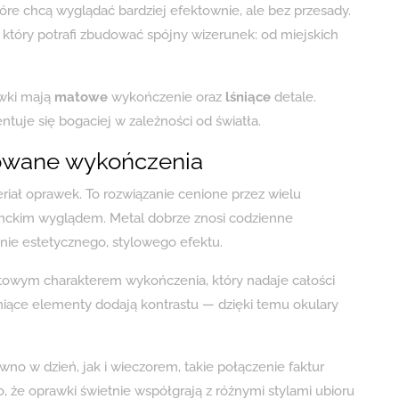
óre chcą wyglądać bardziej efektownie, ale bez przesady.
który potrafi zbudować spójny wizerunek: od miejskich
awki mają
matowe
wykończenie oraz
lśniące
detale.
tuje się bogaciej w zależności od światła.
owane wykończenia
riał oprawek. To rozwiązanie cenione przez wielu
anckim wyglądem. Metal dobrze znosi codzienne
nie estetycznego, stylowego efektu.
atowym charakterem wykończenia, który nadaje całości
niące elementy dodają kontrastu — dzięki temu okulary
ówno w dzień, jak i wieczorem, takie połączenie faktur
, że oprawki świetnie współgrają z różnymi stylami ubioru