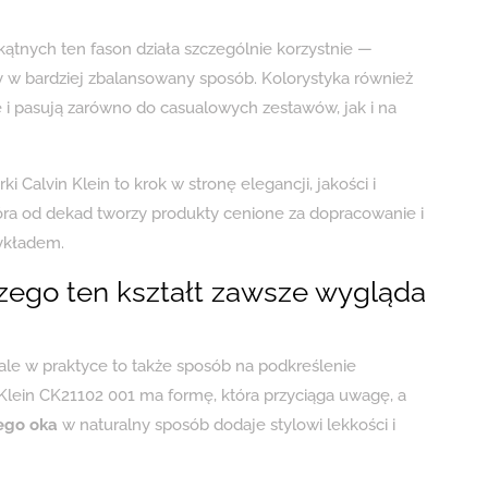
ątnych ten fason działa szczególnie korzystnie —
y w bardziej zbalansowany sposób. Kolorystyka również
i pasują zarówno do casualowych zestawów, jak i na
ki Calvin Klein to krok w stronę elegancji, jakości i
ra od dekad tworzy produkty cenione za dopracowanie i
zykładem.
czego ten kształt zawsze wygląda
 ale w praktyce to także sposób na podkreślenie
in Klein CK21102 001 ma formę, która przyciąga uwagę, a
ego oka
w naturalny sposób dodaje stylowi lekkości i