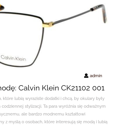
admin
modę: Calvin Klein CK21102 001
 które lubią wyraziste dodatki i chcą, by okulary były
codziennej stylizacji. Ta para wyróżnia się odważnym
asycznemu, ale bardzo modnemu kształtowi
y z myślą o osobach, które interesują się modą i lubią