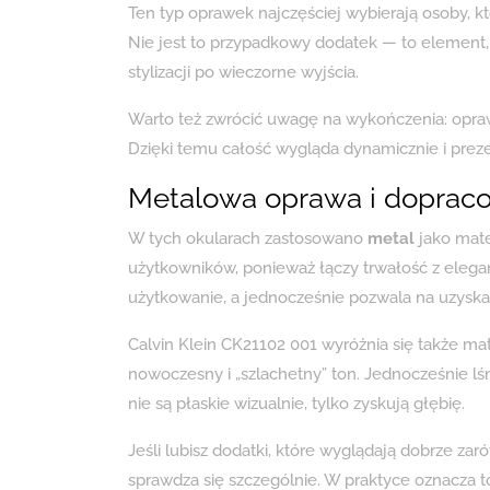
Ten typ oprawek najczęściej wybierają osoby, kt
Nie jest to przypadkowy dodatek — to element, 
stylizacji po wieczorne wyjścia.
Warto też zwrócić uwagę na wykończenia: opr
Dzięki temu całość wygląda dynamicznie i prezen
Metalowa oprawa i doprac
W tych okularach zastosowano
metal
jako mate
użytkowników, ponieważ łączy trwałość z eleg
użytkowanie, a jednocześnie pozwala na uzyska
Calvin Klein CK21102 001 wyróżnia się także m
nowoczesny i „szlachetny” ton. Jednocześnie lś
nie są płaskie wizualnie, tylko zyskują głębię.
Jeśli lubisz dodatki, które wyglądają dobrze zar
sprawdza się szczególnie. W praktyce oznacza to