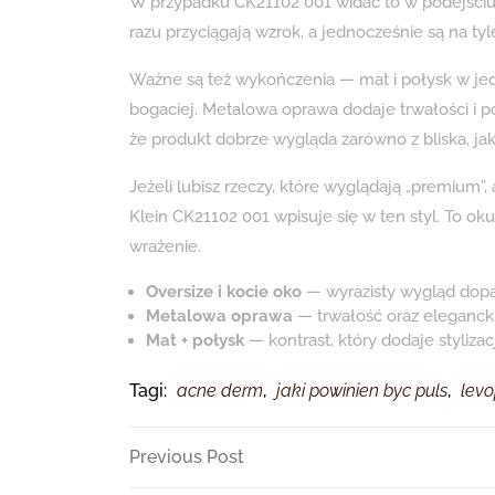
W przypadku CK21102 001 widać to w podejściu 
razu przyciągają wzrok, a jednocześnie są na tyl
Ważne są też wykończenia — mat i połysk w jed
bogaciej. Metalowa oprawa dodaje trwałości i p
że produkt dobrze wygląda zarówno z bliska, jak
Jeżeli lubisz rzeczy, które wyglądają „premium
Klein CK21102 001 wpisuje się w ten styl. To ok
wrażenie.
Oversize i kocie oko
— wyrazisty wygląd dopa
Metalowa oprawa
— trwałość oraz elegancki
Mat + połysk
— kontrast, który dodaje stylizacj
Tagi:
acne derm
,
jaki powinien byc puls
,
levo
Nawigacja
Previous
Previous Post
Post
wpisu