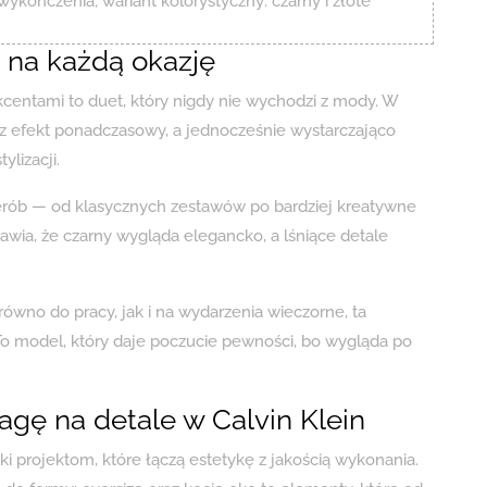
 wykończenia; wariant kolorystyczny: czarny i złote
ja na każdą okazję
centami to duet, który nigdy nie wychodzi z mody. W
z efekt ponadczasowy, a jednocześnie wystarczająco
ylizacji.
derób — od klasycznych zestawów po bardziej kreatywne
wia, że czarny wygląda elegancko, a lśniące detale
równo do pracy, jak i na wydarzenia wieczorne, ta
o model, który daje poczucie pewności, bo wygląda po
gę na detale w Calvin Klein
ki projektom, które łączą estetykę z jakością wykonania.