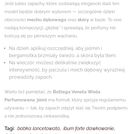
Jeśli lubisz zapachy, które zostawiają elegancki ślad, ten
model będzie dobrym wyborem — szczególnie dzięki
obecności
mechu dębowego
oraz
skóry
w bazie. To one
nadają kompozycji „głębię” i sprawiają, że perfumy nie
kończą się po pierwszym wąchaniu.
Na dzień: aplikuj oszczędniej, aby jaśmin i
bergamotka brzmiały świeżo, a skóra była tłem.
Na wieczór: możesz delikatnie zwiększyć
intensywność, by paczula i mech dębowy wyraźniej
prowadziły zapach.
Warto też pamiętać, że
Bottega Veneta Woda
Perfumowana 30ml
ma format, który sprzyja regularnemu
używaniu — tak, by zapach zdążył stać się Twoim podpisem,
a nie jednorazową ciekawostką.
Tagi:
babka lancetowata
,
ibum forte dawkowanie
,