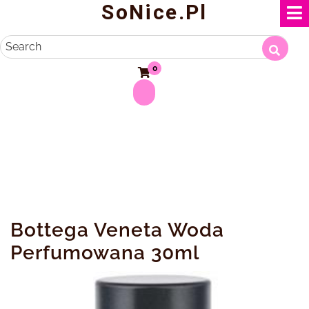
SoNice.pl
Skip
to
content
Search
0
Bottega Veneta Woda
Perfumowana 30ml