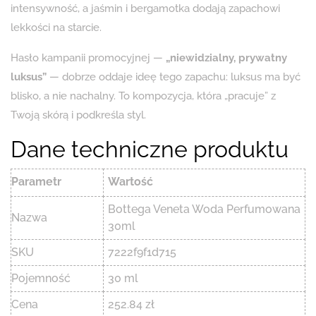
intensywność, a jaśmin i bergamotka dodają zapachowi
lekkości na starcie.
Hasło kampanii promocyjnej —
„niewidzialny, prywatny
luksus”
— dobrze oddaje ideę tego zapachu: luksus ma być
blisko, a nie nachalny. To kompozycja, która „pracuje” z
Twoją skórą i podkreśla styl.
Dane techniczne produktu
Parametr
Wartość
Bottega Veneta Woda Perfumowana
Nazwa
30ml
SKU
7222f9f1d715
Pojemność
30 ml
Cena
252.84 zł