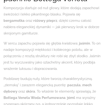
Kompozycja startuje od nut głowy, które dodają zapachowi
świeżości i lekko pikantnego blasku. Pojawia się
bergamotka
oraz
różowy pieprz
, dzięki czemu całość
nabiera eleganckiej dynamiki — jak pierwszy krok w dobrze
skrojonym garniturze.
W sercu zapachu pojawia się głębia kwiatowa:
jaśmin
. To on
nadaje kompozycji miękkości i kobiecego polotu, ale w
połączeniu z resztą struktury nie robi się zbyt słodko. Jaśmin
jest tu wyczuwalny jako szlachetny akcent, który podbija
wrażenie luksusu i dopracowania.
Podstawę budują nuty, które tworzą charakterystyczną,
„ziemską” i zarazem elegancką puentę:
paczula
,
mech
dębowy
oraz
skóra
. To właśnie te elementy sprawiają, że
Bottega Veneta Woda Perfumowana 30ml
ma wyraźny
szyprowo-skórzany rys, a jednocześnie pozostaje lekko