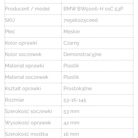
Producent / model
BMW BW5006-H 01C 53P
SKU
7e5e6025ceed
Płeć
Męskie
Kolor oprawki
Czarny
Kolor soczewek
Demonstracyjne
Materiał oprawki
Plastik
Materiał soczewek
Plastik
Kształt oprawki
Prostokątne
Rozmiar
53-16-145
Szerokość soczewki
53 mm
Wysokość oprawek
42 mm
Szerokość mostka
16 mm