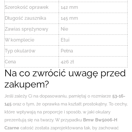
Szerokość oprawek
142 mm
Długość zausznika
145 mm
Zawias sprężynowy
Nie
W komplecie
Etui
Typ okularów
Pełna
Cena
426 zł
Na co zwrócić uwagę przed
zakupem?
Jeśli zależy Ci na dopasowaniu, pamiętaj o rozmiarze
53-16-
145
oraz o tym, że oprawka ma kształt prostokątny. To cechy,
które wpływają na proporcje i sposób, w jaki okulary
prezentują się na twarzy. W przypadku
Bmw Bw5006-H
Czarne
całość została zaprojektowana tak, by zachować