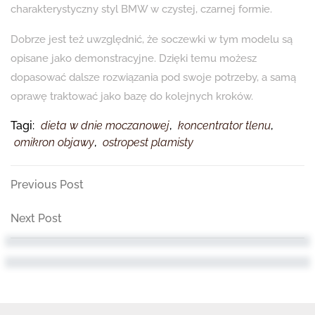
charakterystyczny styl BMW w czystej, czarnej formie.
Dobrze jest też uwzględnić, że soczewki w tym modelu są
opisane jako demonstracyjne. Dzięki temu możesz
dopasować dalsze rozwiązania pod swoje potrzeby, a samą
oprawę traktować jako bazę do kolejnych kroków.
Tagi:
dieta w dnie moczanowej
,
koncentrator tlenu
,
omikron objawy
,
ostropest plamisty
Nawigacja
Previous
Previous Post
Post
wpisu
Next
Next Post
Post