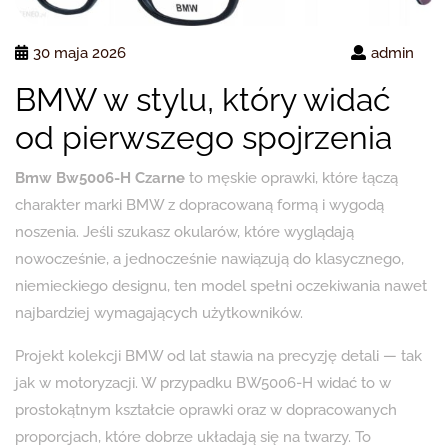
30 maja 2026
admin
BMW w stylu, który widać
od pierwszego spojrzenia
Bmw Bw5006-H Czarne
to męskie oprawki, które łączą
charakter marki BMW z dopracowaną formą i wygodą
noszenia. Jeśli szukasz okularów, które wyglądają
nowocześnie, a jednocześnie nawiązują do klasycznego,
niemieckiego designu, ten model spełni oczekiwania nawet
najbardziej wymagających użytkowników.
Projekt kolekcji BMW od lat stawia na precyzję detali — tak
jak w motoryzacji. W przypadku BW5006-H widać to w
prostokątnym kształcie oprawki oraz w dopracowanych
proporcjach, które dobrze układają się na twarzy. To