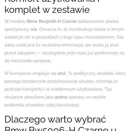
komplet w zestawie
W modelu
Bmw Bw5006-H Czarne
zastosowano zawias
sprężynowy:
nie
. Oznacza to, że konstrukcja działa w innym
wariancie niż w produktach z tego typu mechanizmem. Dla
wielu osób jest to neutralna informacja, ale warto ją znać
przed zakupem — szczególnie jeśli masz już preferencje co
do mechaniki oprawek.
W komplecie znajduje się
etui
. To praktyczny dodatek, który
pomaga bezpiecznie przechowywać okulary, chroniąc je
podczas transportu i w codziennym użytkowaniu. Typ
okularów określono jako
pełna
oprawa, co zwykle
podkreśla charakter całej konstrukcji.
Dlaczego warto wybrać
Bmw Bw5006-H Czarne u