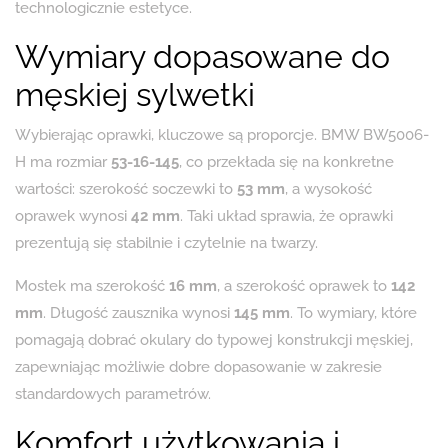
technologicznie estetyce.
Wymiary dopasowane do
męskiej sylwetki
Wybierając oprawki, kluczowe są proporcje. BMW BW5006-
H ma rozmiar
53-16-145
, co przekłada się na konkretne
wartości: szerokość soczewki to
53 mm
, a wysokość
oprawek wynosi
42 mm
. Taki układ sprawia, że oprawki
prezentują się stabilnie i czytelnie na twarzy.
Mostek ma szerokość
16 mm
, a szerokość oprawek to
142
mm
. Długość zausznika wynosi
145 mm
. To wymiary, które
pomagają dobrać okulary do typowej konstrukcji męskiej,
zapewniając możliwie dobre dopasowanie w zakresie
standardowych parametrów.
Komfort użytkowania i