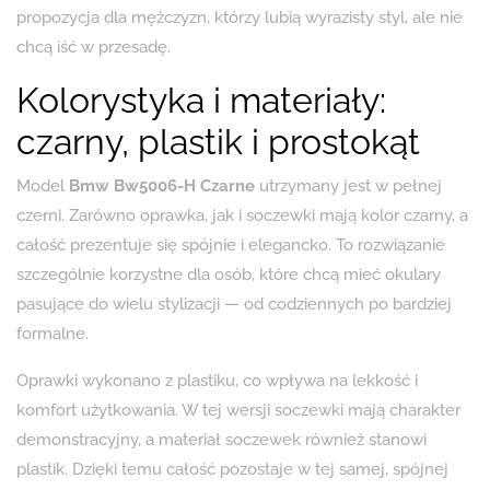
propozycja dla mężczyzn, którzy lubią wyrazisty styl, ale nie
chcą iść w przesadę.
Kolorystyka i materiały:
czarny, plastik i prostokąt
Model
Bmw Bw5006-H Czarne
utrzymany jest w pełnej
czerni. Zarówno oprawka, jak i soczewki mają kolor czarny, a
całość prezentuje się spójnie i elegancko. To rozwiązanie
szczególnie korzystne dla osób, które chcą mieć okulary
pasujące do wielu stylizacji — od codziennych po bardziej
formalne.
Oprawki wykonano z plastiku, co wpływa na lekkość i
komfort użytkowania. W tej wersji soczewki mają charakter
demonstracyjny, a materiał soczewek również stanowi
plastik. Dzięki temu całość pozostaje w tej samej, spójnej