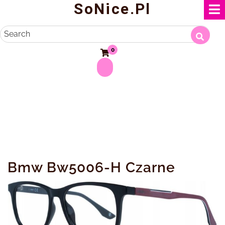
SoNice.pl
Skip
to
content
Search
0
Bmw Bw5006-H Czarne