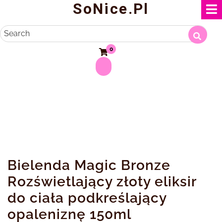
SoNice.pl
Skip
to
content
Search
0
Bielenda Magic Bronze
Rozświetlający złoty eliksir
do ciała podkreślający
opaleniznę 150ml