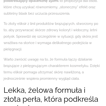
podkreślający opaleniznę 150ml
to propozycja dla osób,
które chcą uzyskać równomierny, „słoneczny” efekt oraz
subtelny blask bez uczucia przesuszenia.
To złoty eliksir z linii produktów brązujących, stworzony po
to, aby przywracać skórze zdrowy koloryt i widoczny, letni
połysk. Sprawdzi się szczególnie w sytuacji, gdy skóra jest
wrażliwa na słońce i wymaga delikatnego podejścia w
pielęgnacji.
Warto zwrócić uwagę na to, że formuła łączy działanie
brązujące z pielęgnującym charakterem kosmetyku. Dzięki
temu eliksir pomaga utrzymać skórę nawilżoną, a
jednocześnie wspiera promienny wygląd ciała.
Lekka, żelowa formuła i
złota perła, która podkreśla