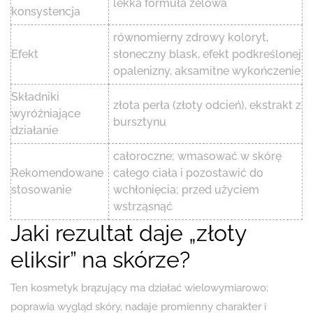
lekka formuła żelowa
konsystencja
równomierny zdrowy koloryt,
Efekt
słoneczny blask, efekt podkreślonej
opalenizny, aksamitne wykończenie
Składniki
złota perła (złoty odcień), ekstrakt z
wyróżniające
bursztynu
działanie
całoroczne; wmasować w skórę
Rekomendowane
całego ciała i pozostawić do
stosowanie
wchłonięcia; przed użyciem
wstrząsnąć
Jaki rezultat daje „złoty
eliksir” na skórze?
Ten kosmetyk brązujący ma działać wielowymiarowo:
poprawia wygląd skóry, nadaje promienny charakter i