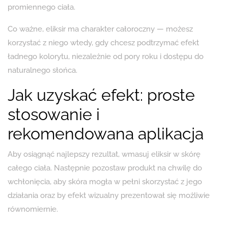
promiennego ciała.
Co ważne, eliksir ma charakter całoroczny — możesz
korzystać z niego wtedy, gdy chcesz podtrzymać efekt
ładnego kolorytu, niezależnie od pory roku i dostępu do
naturalnego słońca.
Jak uzyskać efekt: proste
stosowanie i
rekomendowana aplikacja
Aby osiągnąć najlepszy rezultat, wmasuj eliksir w skórę
całego ciała. Następnie pozostaw produkt na chwilę do
wchłonięcia, aby skóra mogła w pełni skorzystać z jego
działania oraz by efekt wizualny prezentował się możliwie
równomiernie.