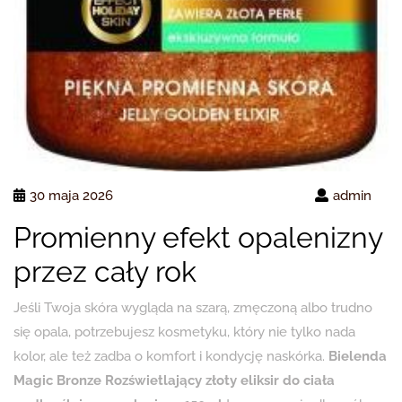
30 maja 2026
admin
Promienny efekt opalenizny
przez cały rok
Jeśli Twoja skóra wygląda na szarą, zmęczoną albo trudno
się opala, potrzebujesz kosmetyku, który nie tylko nada
kolor, ale też zadba o komfort i kondycję naskórka.
Bielenda
Magic Bronze Rozświetlający złoty eliksir do ciała