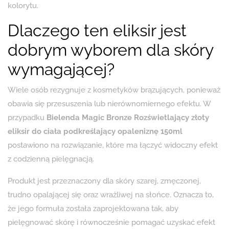
kolorytu.
Dlaczego ten eliksir jest
dobrym wyborem dla skóry
wymagającej?
Wiele osób rezygnuje z kosmetyków brązujących, ponieważ
obawia się przesuszenia lub nierównomiernego efektu. W
przypadku
Bielenda Magic Bronze Rozświetlający złoty
eliksir do ciała podkreślający opaleniznę 150ml
postawiono na rozwiązanie, które ma łączyć widoczny efekt
z codzienną pielęgnacją.
Produkt jest przeznaczony dla skóry szarej, zmęczonej,
trudno opalającej się oraz wrażliwej na słońce. Oznacza to,
że jego formuła została zaprojektowana tak, aby
pielęgnować skórę i równocześnie pomagać uzyskać efekt