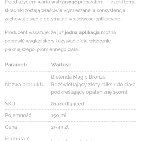
Przed użyciem warto
wstrząsnąć
preparatem — dzięki temu
składniki zostają właściwie wymieszane, a konsystencja
zachowuje swoje optymalne właściwości aplikacyjne.
Producent wskazuje, że już
jedną aplikacją
można
poprawić wygląd skóry i uzyskać efekt widocznie
piękniejszego, promiennego ciała.
Parametr
Wartość
Bielenda Magic Bronze
Nazwa produktu
Rozświetlający złoty eliksir do ciała
podkreślający opaleniznę 150ml
SKU
81a4cdf34ced
Pojemność
150 ml
Cena
29.49 zł
Formuła /