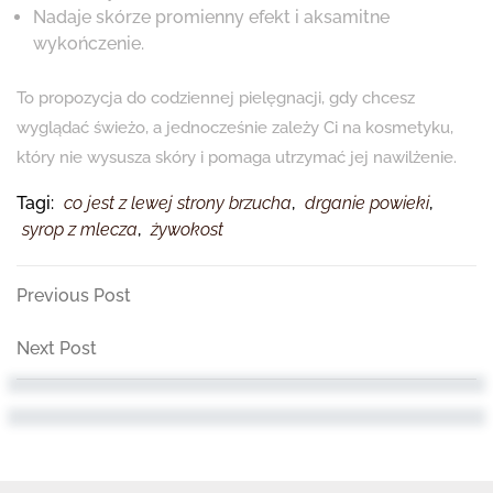
Nadaje skórze promienny efekt i aksamitne
wykończenie.
To propozycja do codziennej pielęgnacji, gdy chcesz
wyglądać świeżo, a jednocześnie zależy Ci na kosmetyku,
który nie wysusza skóry i pomaga utrzymać jej nawilżenie.
Tagi:
co jest z lewej strony brzucha
,
drganie powieki
,
syrop z mlecza
,
żywokost
Nawigacja
Previous
Previous Post
Post
wpisu
Next
Next Post
Post