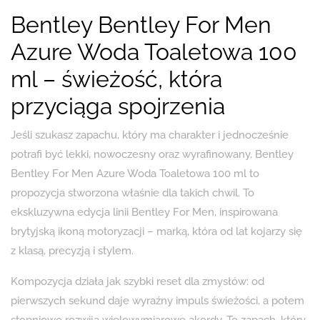
Bentley Bentley For Men
Azure Woda Toaletowa 100
ml – świeżość, która
przyciąga spojrzenia
Jeśli szukasz zapachu, który ma charakter i jednocześnie
potrafi być lekki, nowoczesny oraz wyrafinowany, Bentley
Bentley For Men Azure Woda Toaletowa 100 ml to
propozycja stworzona właśnie dla takich chwil. To
ekskluzywna edycja linii Bentley For Men, inspirowana
brytyjską ikoną motoryzacji – marką, która od lat kojarzy się
z klasą, precyzją i stylem.
Kompozycja działa jak szybki reset dla zmysłów: od
pierwszych sekund daje wyraźny impuls świeżości, a potem
stopniowo rozwija wielowymiarowe akordy. To zapach, który