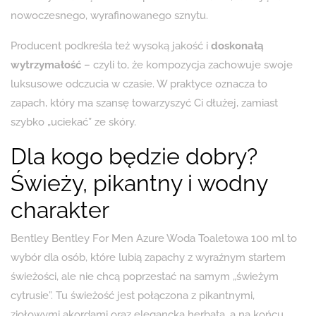
nowoczesnego, wyrafinowanego sznytu.
Producent podkreśla też wysoką jakość i
doskonałą
wytrzymałość
– czyli to, że kompozycja zachowuje swoje
luksusowe odczucia w czasie. W praktyce oznacza to
zapach, który ma szansę towarzyszyć Ci dłużej, zamiast
szybko „uciekać” ze skóry.
Dla kogo będzie dobry?
Świeży, pikantny i wodny
charakter
Bentley Bentley For Men Azure Woda Toaletowa 100 ml to
wybór dla osób, które lubią zapachy z wyraźnym startem
świeżości, ale nie chcą poprzestać na samym „świeżym
cytrusie”. Tu świeżość jest połączona z pikantnymi,
ziołowymi akordami oraz elegancką herbatą, a na końcu