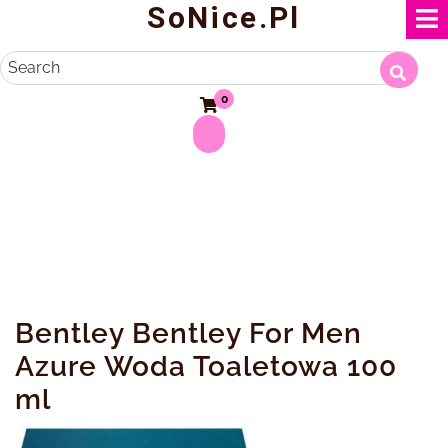
SoNice.pl
Skip
to
content
Search
0
Bentley Bentley For Men
Azure Woda Toaletowa 100
ml