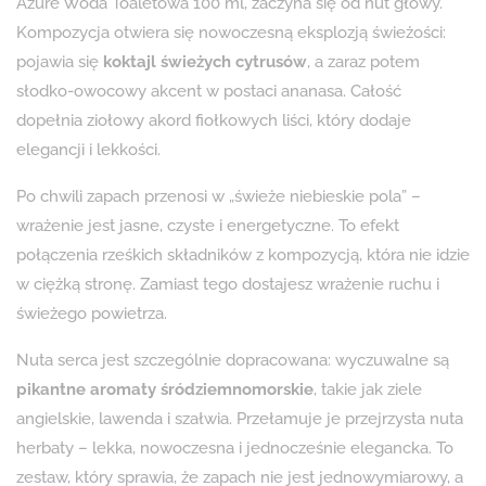
Azure Woda Toaletowa 100 ml, zaczyna się od nut głowy.
Kompozycja otwiera się nowoczesną eksplozją świeżości:
pojawia się
koktajl świeżych cytrusów
, a zaraz potem
słodko-owocowy akcent w postaci ananasa. Całość
dopełnia ziołowy akord fiołkowych liści, który dodaje
elegancji i lekkości.
Po chwili zapach przenosi w „świeże niebieskie pola” –
wrażenie jest jasne, czyste i energetyczne. To efekt
połączenia rześkich składników z kompozycją, która nie idzie
w ciężką stronę. Zamiast tego dostajesz wrażenie ruchu i
świeżego powietrza.
Nuta serca jest szczególnie dopracowana: wyczuwalne są
pikantne aromaty śródziemnomorskie
, takie jak ziele
angielskie, lawenda i szałwia. Przełamuje je przejrzysta nuta
herbaty – lekka, nowoczesna i jednocześnie elegancka. To
zestaw, który sprawia, że zapach nie jest jednowymiarowy, a