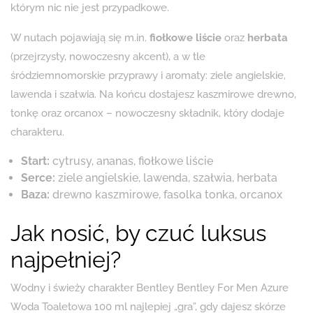
którym nic nie jest przypadkowe.
W nutach pojawiają się m.in.
fiołkowe liście
oraz
herbata
(przejrzysty, nowoczesny akcent), a w tle
śródziemnomorskie przyprawy i aromaty: ziele angielskie,
lawenda i szałwia. Na końcu dostajesz kaszmirowe drewno,
tonkę oraz orcanox – nowoczesny składnik, który dodaje
charakteru.
Start:
cytrusy, ananas, fiołkowe liście
Serce:
ziele angielskie, lawenda, szałwia, herbata
Baza:
drewno kaszmirowe, fasolka tonka, orcanox
Jak nosić, by czuć luksus
najpełniej?
Wodny i świeży charakter Bentley Bentley For Men Azure
Woda Toaletowa 100 ml najlepiej „gra”, gdy dajesz skórze