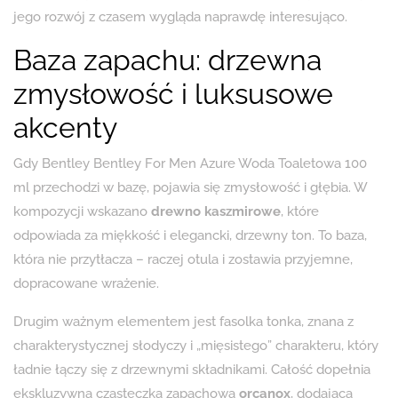
jego rozwój z czasem wygląda naprawdę interesująco.
Baza zapachu: drzewna
zmysłowość i luksusowe
akcenty
Gdy Bentley Bentley For Men Azure Woda Toaletowa 100
ml przechodzi w bazę, pojawia się zmysłowość i głębia. W
kompozycji wskazano
drewno kaszmirowe
, które
odpowiada za miękkość i elegancki, drzewny ton. To baza,
która nie przytłacza – raczej otula i zostawia przyjemne,
dopracowane wrażenie.
Drugim ważnym elementem jest fasolka tonka, znana z
charakterystycznej słodyczy i „mięsistego” charakteru, który
ładnie łączy się z drzewnymi składnikami. Całość dopełnia
ekskluzywna cząsteczka zapachowa
orcanox
, dodająca