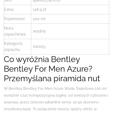
SKU
998b6174ce7b
Cena
118.9 zł
Pojemność
100 ml
Nuta
wodna
zapachowa
Kategoria
świeży
zapachu
Co wyróżnia Bentley
Bentley For Men Azure?
Przemyślana piramida nut
W Bentley Bentley For Men Azure Woda Toaletowa 100 ml
wyraźnie czuć kompozycyjną logikę: od świeżych cytrusów i
ananasa, przez ziołowo-pikantne serce, aż po drzewno-
zmysłową bazę. To połączenie tworzy spójny efekt, w