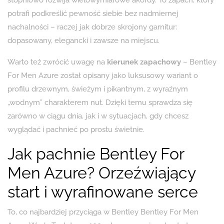
potrafi podkreślić pewność siebie bez nadmiernej
nachalności – raczej jak dobrze skrojony garnitur:
dopasowany, elegancki i zawsze na miejscu.
Warto też zwrócić uwagę na
kierunek zapachowy
– Bentley
For Men Azure został opisany jako luksusowy wariant o
profilu drzewnym, świeżym i pikantnym, z wyraźnym
„wodnym” charakterem nut. Dzięki temu sprawdza się
zarówno w ciągu dnia, jak i w sytuacjach, gdy chcesz
wyglądać i pachnieć po prostu świetnie.
Jak pachnie Bentley For
Men Azure? Orzeźwiający
start i wyrafinowane serce
To, co najbardziej przyciąga w Bentley Bentley For Men