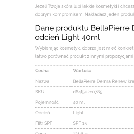
Jeżeli Twoja skóra lubi lekkie kosmetyki i chce
dobrym kompromisem. Nakładasz jeden produkt, 
Dane produktu BellaPierre
odcień Light 40ml
Wybierając kosmetyk, dobrze jest mieć konkretn
łatwo porównać produkt z innymi propozycjami 
Cecha
Wartość
Nazwa
BellaPierre Derma Renew kre
SKU
d64f502c0785
Pojemność
40 ml
Odcień
Light
Filtr SPF
SPF 15
Cena
131.6 zł