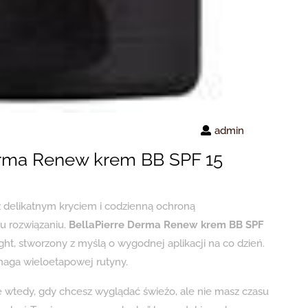
admin
erma Renew krem BB SPF 15
 z delikatnym kryciem i codzienną ochroną
mu rozwiązaniu.
BellaPierre Derma Renew krem BB SPF
ht, stworzony z myślą o wygodnej aplikacji na co dzień.
maga wieloetapowej rutyny.
e wtedy, gdy chcesz wyglądać świeżo, ale nie masz czasu