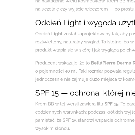
na nakładanie wielu kosmetyków. Krem BB moż
na uczelnię czy wyjście wieczorem — po prostu
Odcień Light i wygoda użyt
Odcień
Light
został zaprojektowany tak, aby pas
rozświetlony, naturalny wygląd. To istotne, bo w 
produkt wtapia się w skórę i jak wygląda po chwil
Producent wskazuje, że to
BelláPierre Derma 
o pojemności 40 ml. Taki rozmiar pozwala regula
jednocześnie nie zajmuje dużo miejsca w kosm
SPF 15 — ochrona, której n
Krem BB w tej wersji zawiera filtr
SPF 15
. To pa
codziennych warunkach: podczas krótkich wyjść
pamiętać, że SPF 15 stanowi wsparcie ochronne,
wysokim słońcu.