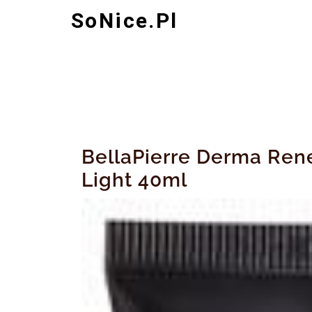
Skip
SoNice.pl
to
content
BellaPierre Derma Ren
Light 40ml