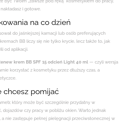
e być Twoim „zawsze pod ręką” kosmetykiem do pracy,
 nakładasz i gotowe.
kowania na co dzień
ował do jaśniejszej karnacji lub osób preferujących
kremach BB liczy się nie tylko krycie, lecz także to, jak
i od aplikacji.
Renew krem BB SPF 15 odcień Light 40 ml
— czyli wersja
rnie korzystać z kosmetyku przez dłuższy czas, a
etyczce.
ie chcesz pomijać
rametr, który może być szczególnie przydatny w
, dojazdów czy pracy w pobliżu okien. Warto jednak
 a nie zastępuje pełnej pielęgnacji przeciwsłonecznej w