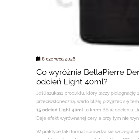
8 czerwca 2026
Co wyróżnia BellaPierre D
odcień Light 40ml?
Jeśli szukasz produktu, który łączy pielęgnację
przeciwsłoneczną, warto bliżej przyjrzeć się te
15 odcień Light 40ml
to krem BB w odcieniu Lig
Daje efekt wyrównanej cery, a przy tym nie wy
W praktyce taki format sprawdza się szczególni