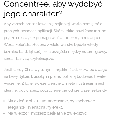
Concentree, aby wydobyć
jego charakter?
Aby zapach prezentował się najlepiej, warto pamiętać o
prostych zasadach aplikacji. Skóra lekko nawilżona (np. po
prysznicu) zwykle pomaga w równomiernym rozwoju nut.
Woda kolońska złożona z wielu warstw będzie wtedy
brzmieć bardziej spójnie, a przejścia między nutami głowy,
serca i bazy są czytelniejsze.
Jeśli zależy Ci na wyraźnym, męskim śladzie, zwróć uwagę
na bazę:
tytoń, bursztyn i piżmo
potrafią budować trwałe
wrażenie. Z kolei świeże wejście z
miętą i cytrusami
jest
idealne, gdy chcesz poczuć energię od pierwszej sekundy.
Na dzień: aplikuj umiarkowanie, by zachować
elegancki, nienachalny efekt.
Na wieczór: możesz delikatnie zwiększyć