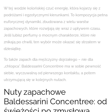
W tej wodzie kolońskiej czuć energię, która kojarzy się z
podróżami i egzotycznymi kierunkami. To kompozycja pełna
euforycznej dynamiki, zbudowana z wielu warstw
zapachowych, które rozwijają się wraz z upływem czasu.
Jeśli lubisz perfumy o mocnym charakterze, które nie
znikają po chwili, ten wybór może okazać się strzałem w
dziesiątkę.
To także zapach dla mężczyzny dojrzałego – nie dla
„chłopca”. Baldessarini Concentree ma w sobie pewność
siebie, wyczuwalną od pierwszego kontaktu, a potem
utrzymującą się w kolejnych nutach.
Nuty zapachowe
Baldessarini Concentree: od
świeżości po zmysłową