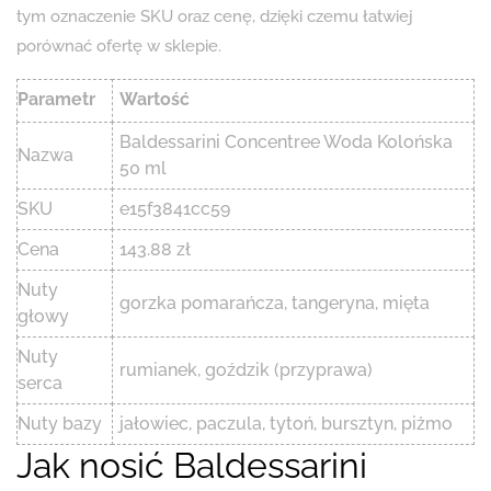
tym oznaczenie SKU oraz cenę, dzięki czemu łatwiej
porównać ofertę w sklepie.
Parametr
Wartość
Baldessarini Concentree Woda Kolońska
Nazwa
50 ml
SKU
e15f3841cc59
Cena
143.88 zł
Nuty
gorzka pomarańcza, tangeryna, mięta
głowy
Nuty
rumianek, goździk (przyprawa)
serca
Nuty bazy
jałowiec, paczula, tytoń, bursztyn, piżmo
Jak nosić Baldessarini