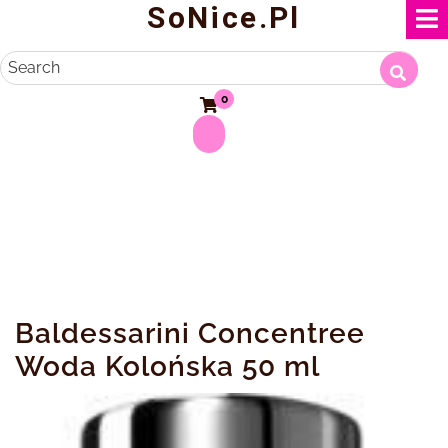
SoNice.pl
Skip
to
content
Search
0
Baldessarini Concentree
Woda Kolońska 50 ml