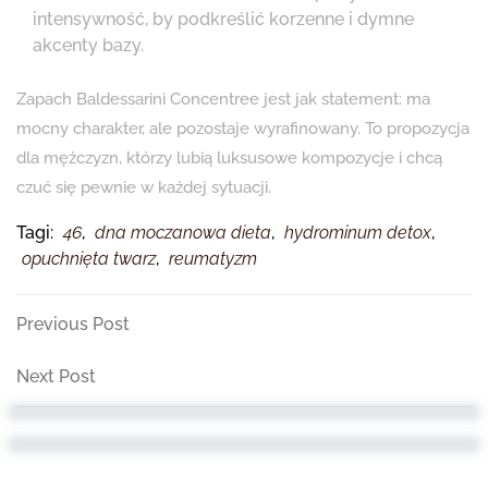
intensywność, by podkreślić korzenne i dymne
akcenty bazy.
Zapach Baldessarini Concentree jest jak statement: ma
mocny charakter, ale pozostaje wyrafinowany. To propozycja
dla mężczyzn, którzy lubią luksusowe kompozycje i chcą
czuć się pewnie w każdej sytuacji.
Tagi:
46
,
dna moczanowa dieta
,
hydrominum detox
,
opuchnięta twarz
,
reumatyzm
Nawigacja
Previous
Previous Post
Post
wpisu
Next
Next Post
Post