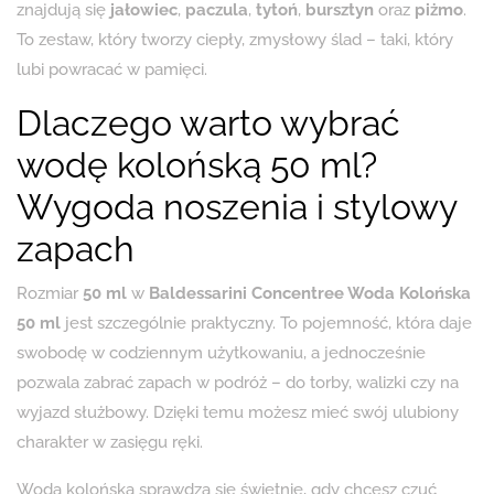
znajdują się
jałowiec
,
paczula
,
tytoń
,
bursztyn
oraz
piżmo
.
To zestaw, który tworzy ciepły, zmysłowy ślad – taki, który
lubi powracać w pamięci.
Dlaczego warto wybrać
wodę kolońską 50 ml?
Wygoda noszenia i stylowy
zapach
Rozmiar
50 ml
w
Baldessarini Concentree Woda Kolońska
50 ml
jest szczególnie praktyczny. To pojemność, która daje
swobodę w codziennym użytkowaniu, a jednocześnie
pozwala zabrać zapach w podróż – do torby, walizki czy na
wyjazd służbowy. Dzięki temu możesz mieć swój ulubiony
charakter w zasięgu ręki.
Woda kolońska sprawdza się świetnie, gdy chcesz czuć