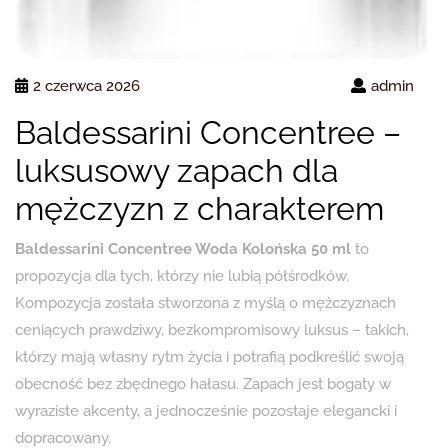
2 czerwca 2026
admin
Baldessarini Concentree –
luksusowy zapach dla
mężczyzn z charakterem
Baldessarini Concentree Woda Kolońska 50 ml
to
propozycja dla tych, którzy nie lubią półśrodków.
Kompozycja została stworzona z myślą o mężczyznach
ceniących prawdziwy, bezkompromisowy luksus – takich,
którzy mają własny rytm życia i potrafią podkreślić swoją
obecność bez zbędnego hałasu. Zapach jest bogaty w
wyraziste akcenty, a jednocześnie pozostaje elegancki i
dopracowany.