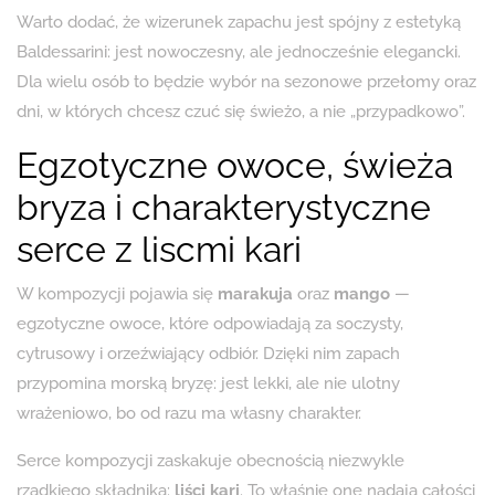
Warto dodać, że wizerunek zapachu jest spójny z estetyką
Baldessarini: jest nowoczesny, ale jednocześnie elegancki.
Dla wielu osób to będzie wybór na sezonowe przełomy oraz
dni, w których chcesz czuć się świeżo, a nie „przypadkowo”.
Egzotyczne owoce, świeża
bryza i charakterystyczne
serce z liscmi kari
W kompozycji pojawia się
marakuja
oraz
mango
—
egzotyczne owoce, które odpowiadają za soczysty,
cytrusowy i orzeźwiający odbiór. Dzięki nim zapach
przypomina morską bryzę: jest lekki, ale nie ulotny
wrażeniowo, bo od razu ma własny charakter.
Serce kompozycji zaskakuje obecnością niezwykle
rzadkiego składnika:
liści kari
. To właśnie one nadają całości