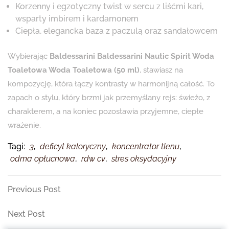
Korzenny i egzotyczny twist w sercu z liśćmi kari,
wsparty imbirem i kardamonem
Ciepła, elegancka baza z paczulą oraz sandałowcem
Wybierając
Baldessarini Baldessarini Nautic Spirit Woda
Toaletowa Woda Toaletowa (50 ml)
, stawiasz na
kompozycję, która łączy kontrasty w harmonijną całość. To
zapach o stylu, który brzmi jak przemyślany rejs: świeżo, z
charakterem, a na koniec pozostawia przyjemne, ciepłe
wrażenie.
Tagi:
3
,
deficyt kaloryczny
,
koncentrator tlenu
,
odma opłucnowa
,
rdw cv
,
stres oksydacyjny
Nawigacja
Previous
Previous Post
Post
wpisu
Next
Next Post
Post