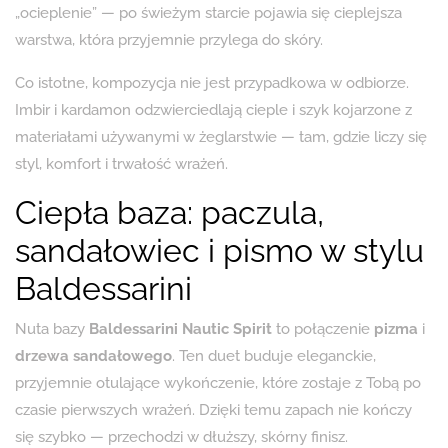
„ocieplenie” — po świeżym starcie pojawia się cieplejsza
warstwa, która przyjemnie przylega do skóry.
Co istotne, kompozycja nie jest przypadkowa w odbiorze.
Imbir i kardamon odzwierciedlają cieple i szyk kojarzone z
materiałami używanymi w żeglarstwie — tam, gdzie liczy się
styl, komfort i trwałość wrażeń.
Ciepła baza: paczula,
sandałowiec i pismo w stylu
Baldessarini
Nuta bazy
Baldessarini Nautic Spirit
to połączenie
pizma
i
drzewa sandałowego
. Ten duet buduje eleganckie,
przyjemnie otulające wykończenie, które zostaje z Tobą po
czasie pierwszych wrażeń. Dzięki temu zapach nie kończy
się szybko — przechodzi w dłuższy, skórny finisz.