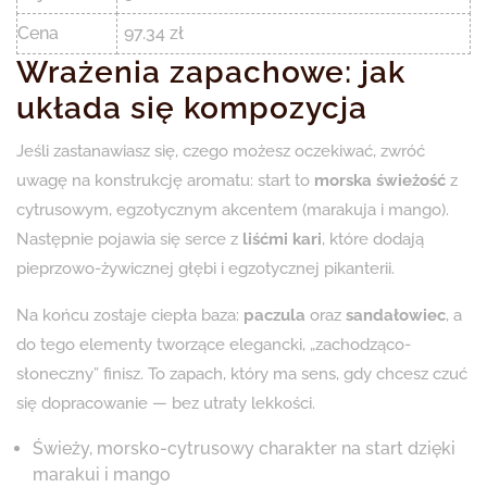
Cena
97.34 zł
Wrażenia zapachowe: jak
układa się kompozycja
Jeśli zastanawiasz się, czego możesz oczekiwać, zwróć
uwagę na konstrukcję aromatu: start to
morska świeżość
z
cytrusowym, egzotycznym akcentem (marakuja i mango).
Następnie pojawia się serce z
liśćmi kari
, które dodają
pieprzowo-żywicznej głębi i egzotycznej pikanterii.
Na końcu zostaje ciepła baza:
paczula
oraz
sandałowiec
, a
do tego elementy tworzące elegancki, „zachodząco-
słoneczny” finisz. To zapach, który ma sens, gdy chcesz czuć
się dopracowanie — bez utraty lekkości.
Świeży, morsko-cytrusowy charakter na start dzięki
marakui i mango