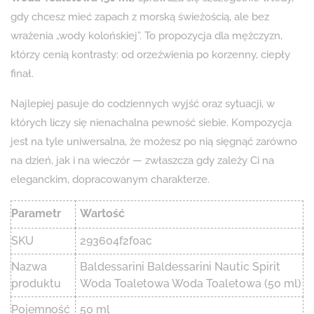
gdy chcesz mieć zapach z morską świeżością, ale bez
wrażenia „wody kolońskiej”. To propozycja dla mężczyzn,
którzy cenią kontrasty: od orzeźwienia po korzenny, ciepły
finał.
Najlepiej pasuje do codziennych wyjść oraz sytuacji, w
których liczy się nienachalna pewność siebie. Kompozycja
jest na tyle uniwersalna, że możesz po nią sięgnąć zarówno
na dzień, jak i na wieczór — zwłaszcza gdy zależy Ci na
eleganckim, dopracowanym charakterze.
Parametr
Wartość
SKU
293604f2f0ac
Nazwa
Baldessarini Baldessarini Nautic Spirit
produktu
Woda Toaletowa Woda Toaletowa (50 ml)
Pojemność
50 ml