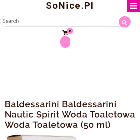
SoNice.pl
Skip
to
content
Search
0
Baldessarini Baldessarini
Nautic Spirit Woda Toaletowa
Woda Toaletowa (50 ml)