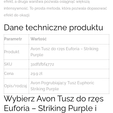
efekt, a druga warstwa pozwala osiągnąć większą
intensywność. To prosta metoda, która pozwala dopasować
efekt do okazji.
Dane techniczne produktu
Parametr
Wartość
Avon Tusz do rzęs Euforia – Striking
Produkt
Purple
SKU
31df1fbf4772
Cena
29.9 zł
Avon Pogrubiający Tusz Euphoric
Opis/rodzaj
Striking Purple
Wybierz Avon Tusz do rzęs
Euforia – Striking Purple i