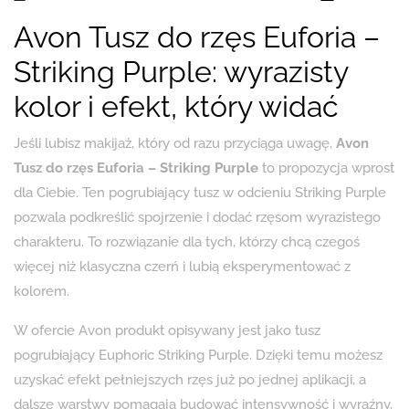
Avon Tusz do rzęs Euforia –
Striking Purple: wyrazisty
kolor i efekt, który widać
Jeśli lubisz makijaż, który od razu przyciąga uwagę,
Avon
Tusz do rzęs Euforia – Striking Purple
to propozycja wprost
dla Ciebie. Ten pogrubiający tusz w odcieniu Striking Purple
pozwala podkreślić spojrzenie i dodać rzęsom wyrazistego
charakteru. To rozwiązanie dla tych, którzy chcą czegoś
więcej niż klasyczna czerń i lubią eksperymentować z
kolorem.
W ofercie Avon produkt opisywany jest jako tusz
pogrubiający Euphoric Striking Purple. Dzięki temu możesz
uzyskać efekt pełniejszych rzęs już po jednej aplikacji, a
dalsze warstwy pomagają budować intensywność i wyraźny,