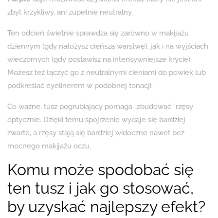
zbyt krzykliwy, ani zupełnie neutralny.
Ten odcień świetnie sprawdza się zarówno w makijażu
dziennym (gdy nałożysz cieńszą warstwę), jak i na wyjściach
wieczornych (gdy postawisz na intensywniejsze krycie).
Możesz też łączyć go z neutralnymi cieniami do powiek lub
podkreślać eyelinerem w podobnej tonacji.
Co ważne, tusz pogrubiający pomaga „zbudować” rzęsy
optycznie. Dzięki temu spojrzenie wydaje się bardziej
zwarte, a rzęsy stają się bardziej widoczne nawet bez
mocnego makijażu oczu.
Komu może spodobać się
ten tusz i jak go stosować,
by uzyskać najlepszy efekt?