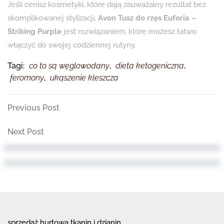
Jeśli cenisz kosmetyki, które dają zauważalny rezultat bez
skomplikowanej stylizacji,
Avon Tusz do rzęs Euforia –
Striking Purple
jest rozwiązaniem, które możesz łatwo
włączyć do swojej codziennej rutyny.
Tagi:
co to są węglowodany
,
dieta ketogeniczna
,
feromony
,
ukąszenie kleszcza
Nawigacja
Previous
Previous Post
Post
wpisu
Next
Next Post
Post
sprzedaż hurtowa tkanin i dzianin