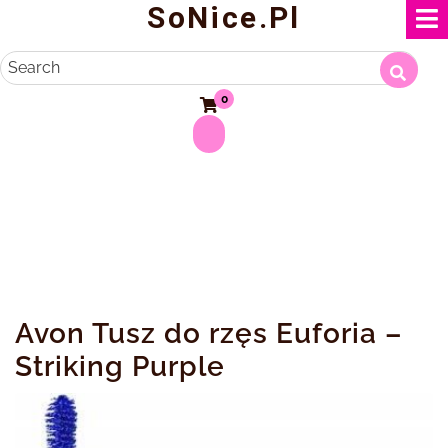
SoNice.pl
Skip
to
content
Search
0
Avon Tusz do rzęs Euforia –
Striking Purple