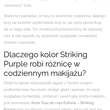
„sceniczny” look.
Warto też pamiętać, że tusz to kosmetyk codzienny, dlatego
liczy się komfort użytkowania oraz to, jak rzęsy prezentują
się w ciągu dnia. Ten model jest przeznaczony do stylizacji
rzęs w taki sposób, by spojrzenie wyglądało na bardziej
otwarte i wyraziste.
Dlaczego kolor Striking
Purple robi różnicę w
codziennym makijażu?
Fiolet to barwa, która potrafi zagrać z Twoimi oczami:
podkreśla kolor tęczówki, dodaje głębi i sprawia, że rzęsy
wyglądają na bardziej „zrobione”, nawet gdy reszta makijażu
jest stonowana.
Avon Tusz do rzęs Euforia – Striking
Purple
daje możliwość uzyskania efektu, który nie jest ani