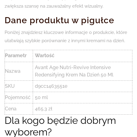
zwiększa szansę na zauważalny efekt wizualny.
Dane produktu w pigułce
Poniżej znajdziesz kluczowe informacje o produkcie, które
ułatwiają szybkie porównanie z innymi kremami na dzień.
Parametr
Wartość
Avant Age Nutri-Revive Intensive
Nazwa
Redensifying Krem Na Dzień 50 Ml
SKU
d9cc1463551e
Pojemność
50 ml
Cena
465.3 zł
Dla kogo będzie dobrym
wyborem?