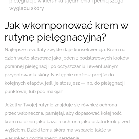
pielęgnację w kierunku ujędrnienia i pełniejszego
wyglądu skóry
Jak wkomponować krem w
rutynę pielęgnacyjną?
Najlepsze rezultaty zwykle daje konsekwencja. Krem na
dzień warto stosować jako jeden z podstawowych kroków
porannej pielęgnacji: po oczyszczaniu i ewentualnym
przygotowaniu skóry. Następnie możesz przejść do
kolejnych etapów, jeśli je stosujesz — np. do pielęgnacji
punktowej lub pod makijaż.
Jeżeli w Twojej rutynie znajduje się również ochrona
przeciwsłoneczna, pamiętaj, aby dopasować kolejność:
krem na dzień jako baza, a ochrona jako ostatni krok przed
wyjściem. Dzięki temu skóra ma wsparcie także w
warunkach codziennego narażenia.