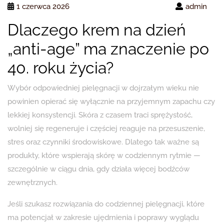
1 czerwca 2026
admin
Dlaczego krem na dzień
„anti-age” ma znaczenie po
40. roku życia?
Wybór odpowiedniej pielęgnacji w dojrzałym wieku nie
powinien opierać się wyłącznie na przyjemnym zapachu czy
lekkiej konsystencji. Skóra z czasem traci sprężystość,
wolniej się regeneruje i częściej reaguje na przesuszenie,
stres oraz czynniki środowiskowe. Dlatego tak ważne są
produkty, które wspierają skórę w codziennym rytmie —
szczególnie w ciągu dnia, gdy działa więcej bodźców
zewnętrznych.
Jeśli szukasz rozwiązania do codziennej pielęgnacji, które
ma potencjał w zakresie ujędrnienia i poprawy wyglądu