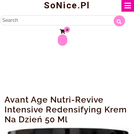
SoNice.pl
Skip
to
content
Search
0
Avant Age Nutri-Revive
Intensive Redensifying Krem
Na Dzień 50 Ml