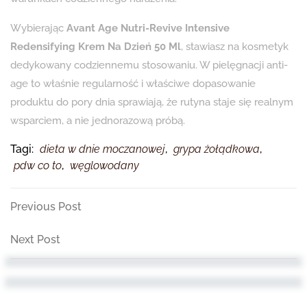
Wybierając
Avant Age Nutri-Revive Intensive
Redensifying Krem Na Dzień 50 Ml
, stawiasz na kosmetyk
dedykowany codziennemu stosowaniu. W pielęgnacji anti-
age to właśnie regularność i właściwe dopasowanie
produktu do pory dnia sprawiają, że rutyna staje się realnym
wsparciem, a nie jednorazową próbą.
Tagi:
dieta w dnie moczanowej
,
grypa żołądkowa
,
pdw co to
,
węglowodany
Nawigacja
Previous
Previous Post
Post
wpisu
Next
Next Post
Post