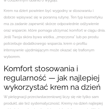
w codziennym dbaniu o wygląd.
Krem na dzień powinien być wygodny w stosowaniu i
dobrze wpisywać się w poranną rutynę. Ten typ kosmetyku
ma za zadanie zapewnić skórze odpowiednie odżywienie
oraz wsparcie, które pomaga utrzymać komfort w ciągu dnia.
Jeśli Twoja skóra bywa wiotka, „zmęczona” lub po prostu
potrzebuje dodatkowego wsparcia, krem o profilu
intensywnie ujędrniającym może okazać się trafionym
wyborem.
Komfort stosowania i
regularność — jak najlepiej
wykorzystać krem na dzień
W pielęgnacji przeciwstarzeniowej liczy się nie tylko sam
produkt, ale też systematyczność. Kremy na dzień najlepiej