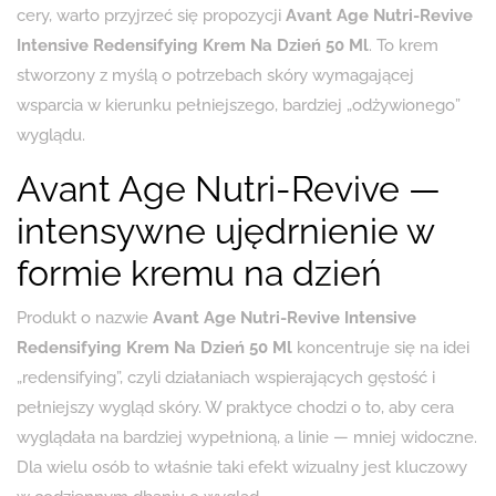
cery, warto przyjrzeć się propozycji
Avant Age Nutri-Revive
Intensive Redensifying Krem Na Dzień 50 Ml
. To krem
stworzony z myślą o potrzebach skóry wymagającej
wsparcia w kierunku pełniejszego, bardziej „odżywionego”
wyglądu.
Avant Age Nutri-Revive —
intensywne ujędrnienie w
formie kremu na dzień
Produkt o nazwie
Avant Age Nutri-Revive Intensive
Redensifying Krem Na Dzień 50 Ml
koncentruje się na idei
„redensifying”, czyli działaniach wspierających gęstość i
pełniejszy wygląd skóry. W praktyce chodzi o to, aby cera
wyglądała na bardziej wypełnioną, a linie — mniej widoczne.
Dla wielu osób to właśnie taki efekt wizualny jest kluczowy