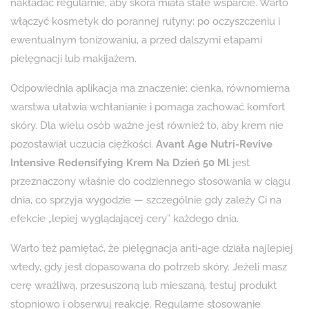
nakładać regularnie, aby skóra miała stałe wsparcie. Warto
włączyć kosmetyk do porannej rutyny: po oczyszczeniu i
ewentualnym tonizowaniu, a przed dalszymi etapami
pielęgnacji lub makijażem.
Odpowiednia aplikacja ma znaczenie: cienka, równomierna
warstwa ułatwia wchłanianie i pomaga zachować komfort
skóry. Dla wielu osób ważne jest również to, aby krem nie
pozostawiał uczucia ciężkości.
Avant Age Nutri-Revive
Intensive Redensifying Krem Na Dzień 50 Ml
jest
przeznaczony właśnie do codziennego stosowania w ciągu
dnia, co sprzyja wygodzie — szczególnie gdy zależy Ci na
efekcie „lepiej wyglądającej cery” każdego dnia.
Warto też pamiętać, że pielęgnacja anti-age działa najlepiej
wtedy, gdy jest dopasowana do potrzeb skóry. Jeżeli masz
cerę wrażliwą, przesuszoną lub mieszaną, testuj produkt
stopniowo i obserwuj reakcję. Regularne stosowanie