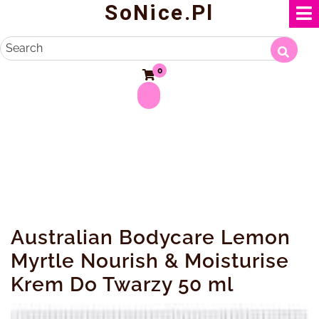
SoNice.pl
Skip
to
content
Search
0
Australian Bodycare Lemon
Myrtle Nourish & Moisturise
Krem Do Twarzy 50 ml