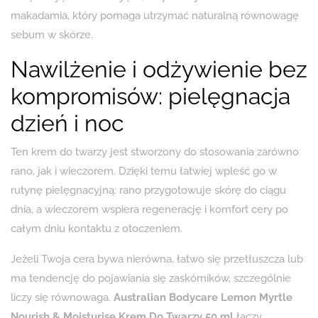
makadamia, który pomaga utrzymać naturalną równowagę
sebum w skórze.
Nawilżenie i odżywienie bez
kompromisów: pielęgnacja
dzień i noc
Ten krem do twarzy jest stworzony do stosowania zarówno
rano, jak i wieczorem. Dzięki temu łatwiej wpleść go w
rutynę pielęgnacyjną: rano przygotowuje skórę do ciągu
dnia, a wieczorem wspiera regenerację i komfort cery po
całym dniu kontaktu z otoczeniem.
Jeżeli Twoja cera bywa nierówna, łatwo się przetłuszcza lub
ma tendencję do pojawiania się zaskórników, szczególnie
liczy się równowaga.
Australian Bodycare Lemon Myrtle
Nourish & Moisturise Krem Do Twarzy 50 ml
łączy