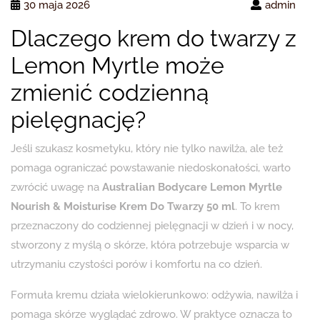
30 maja 2026
admin
Dlaczego krem do twarzy z
Lemon Myrtle może
zmienić codzienną
pielęgnację?
Jeśli szukasz kosmetyku, który nie tylko nawilża, ale też
pomaga ograniczać powstawanie niedoskonałości, warto
zwrócić uwagę na
Australian Bodycare Lemon Myrtle
Nourish & Moisturise Krem Do Twarzy 50 ml
. To krem
przeznaczony do codziennej pielęgnacji w dzień i w nocy,
stworzony z myślą o skórze, która potrzebuje wsparcia w
utrzymaniu czystości porów i komfortu na co dzień.
Formuła kremu działa wielokierunkowo: odżywia, nawilża i
pomaga skórze wyglądać zdrowo. W praktyce oznacza to