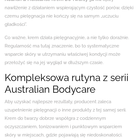
nawilżenie z działaniem wspierającym czystość porów, dzięki
czemu pielęgnacja nie kończy się na samym „uczuciu
gładkości”.
Co ważne, krem działa pielęgnacyjnie, a nie tylko doraźnie.
Regularność ma tutaj znaczenie, bo to systematyczne
wsparcie skóry w utrzymaniu właściwej kondycji może
przełożyć się na jej wygląd w dłuższym czasie.
Kompleksowa rutyna z serii
Australian Bodycare
Aby uzyskać najlepsze rezultaty, producent zaleca
uzupełnienie pielęgnacji o inne produkty z tej samej serii.
Krem do twarzy dobrze współgra z codziennym
oczyszczaniem, tonizowaniem i punktowym wsparciem
skóry w miejscach, gdzie pojawiają się niedoskonałości.