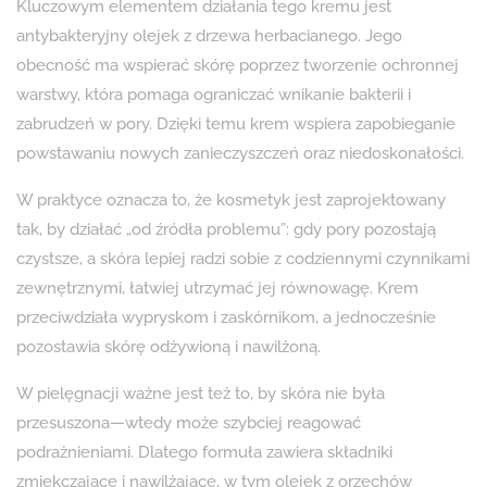
Kluczowym elementem działania tego kremu jest
antybakteryjny olejek z drzewa herbacianego. Jego
obecność ma wspierać skórę poprzez tworzenie ochronnej
warstwy, która pomaga ograniczać wnikanie bakterii i
zabrudzeń w pory. Dzięki temu krem wspiera zapobieganie
powstawaniu nowych zanieczyszczeń oraz niedoskonałości.
W praktyce oznacza to, że kosmetyk jest zaprojektowany
tak, by działać „od źródła problemu”: gdy pory pozostają
czystsze, a skóra lepiej radzi sobie z codziennymi czynnikami
zewnętrznymi, łatwiej utrzymać jej równowagę. Krem
przeciwdziała wypryskom i zaskórnikom, a jednocześnie
pozostawia skórę odżywioną i nawilżoną.
W pielęgnacji ważne jest też to, by skóra nie była
przesuszona—wtedy może szybciej reagować
podrażnieniami. Dlatego formuła zawiera składniki
zmiękczające i nawilżające, w tym olejek z orzechów