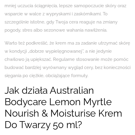
mniej uczucia ściągnięcia, lepsze samopoczucie skóry oraz
wsparcie w walce z wypryskami i zaskórnikami. To
szczególnie istotne, gdy Twoja cera reaguje na zmiany
pogody, stres albo sezonowe wahania nawilżenia.
Warto też podkreślić, że krem ma za zadanie utrzymać skórę
w kondycji „dobrze wypielęgnowanej”, a nie jedynie
chwilowo ją upiększać. Regularne stosowanie może pomóc
budować bardziej wyrównany wygląd cery, bez konieczności
sięgania po ciężkie, obciążające formuły.
Jak działa Australian
Bodycare Lemon Myrtle
Nourish & Moisturise Krem
Do Twarzy 50 ml?