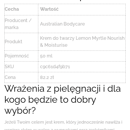
Cecha
Wartość
Producent /
Australian Bodycare
marka
Krem do twarzy Lemon Myrtle Nourish
Produkt
& Moisturise
Pojemność
50 ml
SKU
c9c61d4f9b71
Cena
82.2 zł
Wrażenia z pielęgnacji i dla
kogo będzie to dobry
wybór?
Jeżeli Twoim celem jest krem, który jednocześnie nawilża i
wspiera skórę w walce z wypryskami oraz zaskórnikami,