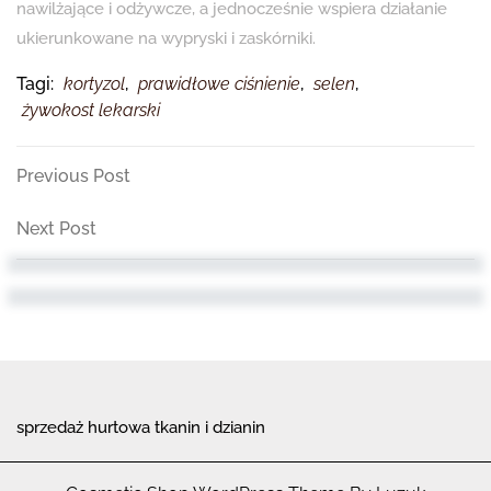
nawilżające i odżywcze, a jednocześnie wspiera działanie
ukierunkowane na wypryski i zaskórniki.
Tagi:
kortyzol
,
prawidłowe ciśnienie
,
selen
,
żywokost lekarski
Nawigacja
Previous
Previous Post
Post
wpisu
Next
Next Post
Post
sprzedaż hurtowa tkanin i dzianin