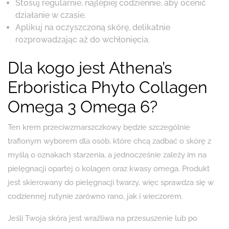
Stosuj regularnie, najlepiej codziennie, aby ocenić
działanie w czasie.
Aplikuj na oczyszczoną skórę, delikatnie
rozprowadzając aż do wchłonięcia.
Dla kogo jest Athena’s
Erboristica Phyto Collagen
Omega 3 Omega 6?
Ten krem przeciwzmarszczkowy będzie szczególnie
trafionym wyborem dla osób, które chcą zadbać o skórę z
myślą o oznakach starzenia, a jednocześnie zależy im na
pielęgnacji opartej o kolagen oraz kwasy omega. Produkt
jest skierowany do pielęgnacji twarzy, więc sprawdza się w
codziennej rutynie zarówno rano, jak i wieczorem.
Jeśli Twoja skóra jest wrażliwa na przesuszenie lub po