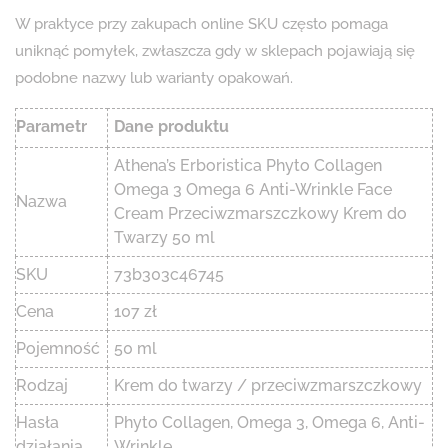
W praktyce przy zakupach online SKU często pomaga
uniknąć pomyłek, zwłaszcza gdy w sklepach pojawiają się
podobne nazwy lub warianty opakowań.
Parametr
Dane produktu
Athena’s Erboristica Phyto Collagen
Omega 3 Omega 6 Anti-Wrinkle Face
Nazwa
Cream Przeciwzmarszczkowy Krem ​​do
Twarzy 50 ml
SKU
73b303c46745
Cena
107 zł
Pojemność
50 ml
Rodzaj
Krem do twarzy / przeciwzmarszczkowy
Hasła
Phyto Collagen, Omega 3, Omega 6, Anti-
działania
Wrinkle