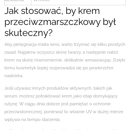
Jak stosować, by krem
przeciwzmarszczkowy był
skuteczny?
Aby pielęgnacja miała sens, warto trzymać się kilku prostych
zasad. Najpierw oczyszcz skórę twarzy, a następnie nałóż
krem na skórę równomiernie, delikatnie wmasowując. Dzięki
temu kosmetyk lepiej rozprowadza się po powierzchni
naskórka.
Jeśli używasz innych produktów aktywnych, takich jak
serum, możesz potraktować krem jako etap domykający
rutynę. W ciągu dnia dobrze jest pamiętać o ochronie
przeciwsłonecznej, ponieważ to właśnie UV w dużej mierze
wpływa na tempo starzenia.