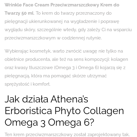
Wrinkle Face Cream Przeciwzmarszczkowy Krem ​​do
Twarzy 50 ml
. To krem do twarzy przeznaczony do
pielęgnacji ukierunkowanej na wygładzenie i poprawę
wyglądu skóry, szczególnie wtedy, gdy zależy Ci na wsparciu
przeciwzmarszczkowym w codziennej rutynie.
Wybierając kosmetyk, warto zwrócić uwagę nie tylko na
obietnice producenta, ale też na sens kompozycji: kolagen
oraz kwasy tłuszczowe (Omega 3 i Omega 6) kojarzą się z
pielęgnacją, która ma pomagać skórze utrzymać
sprężystość i komfort.
Jak działa Athena’s
Erboristica Phyto Collagen
Omega 3 Omega 6?
Ten krem przeciwzmarszczkowy został zaprojektowany tak,