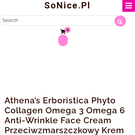
SoNice.pl
Skip
to
content
Search
0
Athena’s Erboristica Phyto
Collagen Omega 3 Omega 6
Anti-Wrinkle Face Cream
Przeciwzmarszczkowy Krem ​​