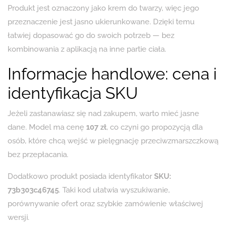
Produkt jest oznaczony jako krem do twarzy, więc jego
przeznaczenie jest jasno ukierunkowane. Dzięki temu
łatwiej dopasować go do swoich potrzeb — bez
kombinowania z aplikacją na inne partie ciała.
Informacje handlowe: cena i
identyfikacja SKU
Jeżeli zastanawiasz się nad zakupem, warto mieć jasne
dane. Model ma cenę
107 zł
, co czyni go propozycją dla
osób, które chcą wejść w pielęgnację przeciwzmarszczkową
bez przepłacania.
Dodatkowo produkt posiada identyfikator
SKU:
73b303c46745
. Taki kod ułatwia wyszukiwanie,
porównywanie ofert oraz szybkie zamówienie właściwej
wersji.