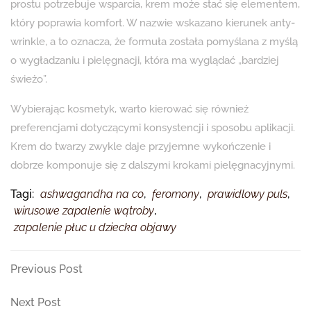
prostu potrzebuje wsparcia, krem może stać się elementem,
który poprawia komfort. W nazwie wskazano kierunek anty-
wrinkle, a to oznacza, że formuła została pomyślana z myślą
o wygładzaniu i pielęgnacji, która ma wyglądać „bardziej
świeżo”.
Wybierając kosmetyk, warto kierować się również
preferencjami dotyczącymi konsystencji i sposobu aplikacji.
Krem do twarzy zwykle daje przyjemne wykończenie i
dobrze komponuje się z dalszymi krokami pielęgnacyjnymi.
Tagi:
ashwagandha na co
,
feromony
,
prawidlowy puls
,
wirusowe zapalenie wątroby
,
zapalenie płuc u dziecka objawy
Nawigacja
Previous
Previous Post
Post
wpisu
Next
Next Post