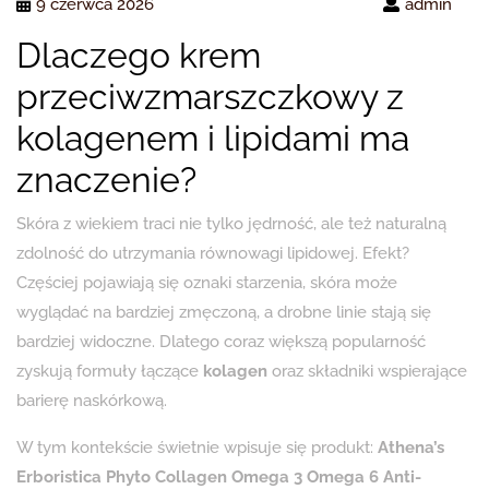
9 czerwca 2026
admin
Dlaczego krem
przeciwzmarszczkowy z
kolagenem i lipidami ma
znaczenie?
Skóra z wiekiem traci nie tylko jędrność, ale też naturalną
zdolność do utrzymania równowagi lipidowej. Efekt?
Częściej pojawiają się oznaki starzenia, skóra może
wyglądać na bardziej zmęczoną, a drobne linie stają się
bardziej widoczne. Dlatego coraz większą popularność
zyskują formuły łączące
kolagen
oraz składniki wspierające
barierę naskórkową.
W tym kontekście świetnie wpisuje się produkt:
Athena’s
Erboristica Phyto Collagen Omega 3 Omega 6 Anti-