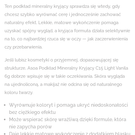
Ten podkład mineralny kryjący sprawdza się wtedy, gdy
chcesz szybko wyrównać cerę i jednocześnie zachować
naturalny efekt. Lekkie, matowe wykończenie pomaga
uzyskać spójny wygląd, a kryjąca formuła działa selektywnie
na to, co najbardziej rzuca się w oczy — jak zaczerwienienia
czy przebarwienia.
Jeśli lubisz kosmetyki o przyjemnej, dopasowującej się
strukturze, Asoa Podkład Mineralny Kryjący C15 Light Vanila
6g dobrze wpisuje się w takie oczekiwania. Skóra wygląda
na ujednoliconą, a makijaż nie odcina się od naturalnego
koloru twarzy.
Wyrównuje koloryt i pomaga ukryć niedoskonałości
bez ciężkiego efektu
Może wspierać skórę wrażliwą dzięki formule, która
nie zapycha porów
Daje lekkie matowe wykończenie z dodatkiem blasku