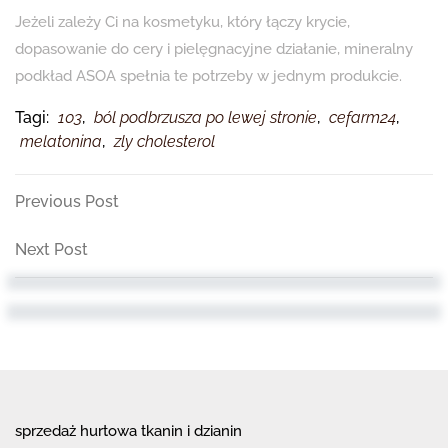
Jeżeli zależy Ci na kosmetyku, który łączy krycie,
dopasowanie do cery i pielęgnacyjne działanie, mineralny
podkład ASOA spełnia te potrzeby w jednym produkcie.
Tagi:
103
,
ból podbrzusza po lewej stronie
,
cefarm24
,
melatonina
,
zly cholesterol
Nawigacja
Previous
Previous Post
Post
wpisu
Next
Next Post
Post
sprzedaż hurtowa tkanin i dzianin