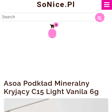
SoNice.pl
Skip
to
content
Search
0
Asoa Podkład Mineralny
Kryjący C15 Light Vanila 6g