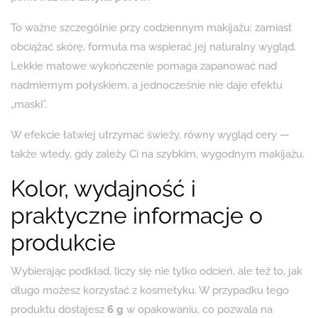
To ważne szczególnie przy codziennym makijażu: zamiast
obciążać skórę, formuła ma wspierać jej naturalny wygląd.
Lekkie matowe wykończenie pomaga zapanować nad
nadmiernym połyskiem, a jednocześnie nie daje efektu
„maski”.
W efekcie łatwiej utrzymać świeży, równy wygląd cery —
także wtedy, gdy zależy Ci na szybkim, wygodnym makijażu.
Kolor, wydajność i
praktyczne informacje o
produkcie
Wybierając podkład, liczy się nie tylko odcień, ale też to, jak
długo możesz korzystać z kosmetyku. W przypadku tego
produktu dostajesz
6 g
w opakowaniu, co pozwala na