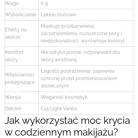
Waga
6 g
Wykończenie
Lekkie matowe
Maskuje przebarwienia,
Efekty na
zaczerwienienia, rozszerzone pory i
skórze
niedoskonałości; wyrównuje koloryt
Komfort
Nie zatyka porów; odpowiedni dla
skóry
skóry wrażliwej
Łagodzi podrażnienia; zapewnia
Właściwości
ochronę przed promieniowaniem
pielęgnujące
słonecznym
Wersja
Wegański kosmetyk
Odcień
C15 Light Vanila
Jak wykorzystać moc krycia
w codziennym makijażu?