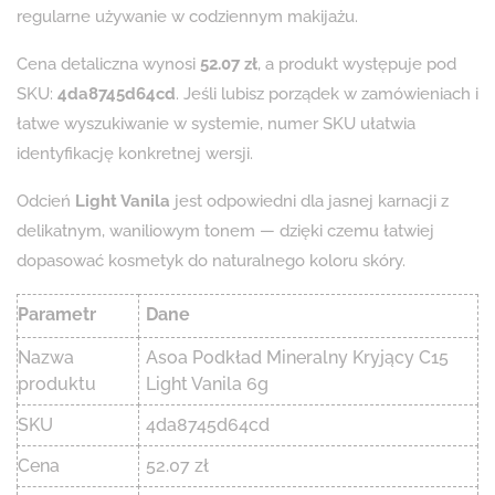
regularne używanie w codziennym makijażu.
Cena detaliczna wynosi
52.07 zł
, a produkt występuje pod
SKU:
4da8745d64cd
. Jeśli lubisz porządek w zamówieniach i
łatwe wyszukiwanie w systemie, numer SKU ułatwia
identyfikację konkretnej wersji.
Odcień
Light Vanila
jest odpowiedni dla jasnej karnacji z
delikatnym, waniliowym tonem — dzięki czemu łatwiej
dopasować kosmetyk do naturalnego koloru skóry.
Parametr
Dane
Nazwa
Asoa Podkład Mineralny Kryjący C15
produktu
Light Vanila 6g
SKU
4da8745d64cd
Cena
52.07 zł