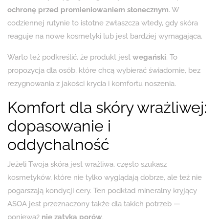
ochronę przed promieniowaniem słonecznym
. W
codziennej rutynie to istotne zwłaszcza wtedy, gdy skóra
reaguje na nowe kosmetyki lub jest bardziej wymagająca.
Warto też podkreślić, że produkt jest
wegański
. To
propozycja dla osób, które chcą wybierać świadomie, bez
rezygnowania z jakości krycia i komfortu noszenia.
Komfort dla skóry wrażliwej:
dopasowanie i
oddychalność
Jeżeli Twoja skóra jest wrażliwa, często szukasz
kosmetyków, które nie tylko wyglądają dobrze, ale też nie
pogarszają kondycji cery. Ten podkład mineralny kryjący
ASOA jest przeznaczony także dla takich potrzeb —
ponieważ
nie zatyka porów
.