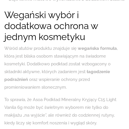
Wegański wybór i
dodatkowa ochrona w
jednym kosmetyku
Wśród atutów produktu znajduje się
wegańska formuła
,
która jest bliska osobom stawiającym na świadome
kosmetyki. Dodatkowo podkład został wzbogacony o
składniki aktywne, których zadaniem jest
łagodzenie
podrażnień
oraz wspieranie ochrony przed
promieniowaniem słonecznym.
To sprawia, że Asoa Podkład Mineralny Kryjący C15 Light
Vanila 6g może być świetnym wyborem nie tylko do
makijażu „na wyjście”, ale również do codziennej rutyny,
kiedy liczy się komfort noszenia i wygląd skóry.