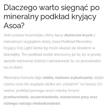
Dlaczego warto sięgnąć po
mineralny podkład kryjący
Asoa?
Jeśli szukasz kosmetyku, który łączy
skuteczne krycie
z
naturalnym wyglądem skóry, Asoa Podkład Mineralny
Kryjący C15 Light Vanila 6g może okazać się strzałem w
dziesiątkę. Ten podkład został stworzony po to, by w prosty
sposób wyrównać koloryt i zamaskować to, co przeszkadza
na co dzień.
Mineralna formuła daje
lekkie, matowe wykończenie
, dzięki
czemu cera nie wygląda ciężko ani „ciężarem” na twarzy. Co
ważne, podkład pomaga ukryć między innymi
przebarwienia, zaczerwienienia, rozszerzone pory oraz
różnego rodzaju niedoskonałości
.