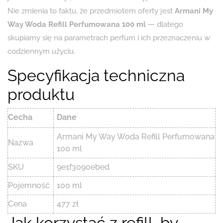
Nie zmienia to faktu, że przedmiotem oferty jest
Armani My
Way Woda Refill Perfumowana 100 ml
— dlatego
skupiamy się na parametrach perfum i ich przeznaczeniu w
codziennym użyciu.
Specyfikacja techniczna
produktu
Cecha
Dane
Armani My Way Woda Refill Perfumowana
Nazwa
100 ml
SKU
9e1f3090ebed
Pojemność
100 ml
Cena
477 zł
Jak korzystać z refill, by