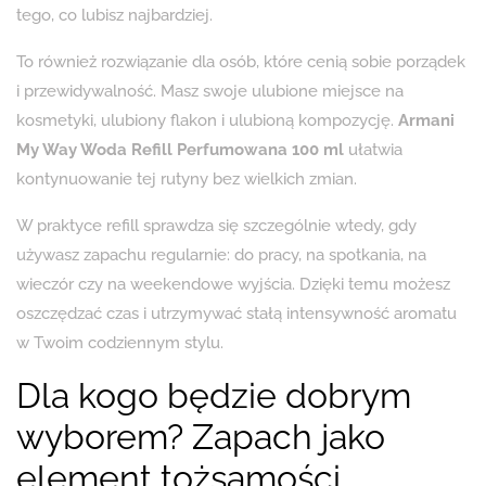
tego, co lubisz najbardziej.
To również rozwiązanie dla osób, które cenią sobie porządek
i przewidywalność. Masz swoje ulubione miejsce na
kosmetyki, ulubiony flakon i ulubioną kompozycję.
Armani
My Way Woda Refill Perfumowana 100 ml
ułatwia
kontynuowanie tej rutyny bez wielkich zmian.
W praktyce refill sprawdza się szczególnie wtedy, gdy
używasz zapachu regularnie: do pracy, na spotkania, na
wieczór czy na weekendowe wyjścia. Dzięki temu możesz
oszczędzać czas i utrzymywać stałą intensywność aromatu
w Twoim codziennym stylu.
Dla kogo będzie dobrym
wyborem? Zapach jako
element tożsamości