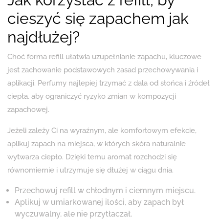
cieszyć się zapachem jak
najdłużej?
Choć forma refill ułatwia uzupełnianie zapachu, kluczowe
jest zachowanie podstawowych zasad przechowywania i
aplikacji. Perfumy najlepiej trzymać z dala od słońca i źródeł
ciepła, aby ograniczyć ryzyko zmian w kompozycji
zapachowej.
Jeżeli zależy Ci na wyraźnym, ale komfortowym efekcie,
aplikuj zapach na miejsca, w których skóra naturalnie
wytwarza ciepło. Dzięki temu aromat rozchodzi się
równomiernie i utrzymuje się dłużej w ciągu dnia.
Przechowuj refill w chłodnym i ciemnym miejscu.
Aplikuj w umiarkowanej ilości, aby zapach był
wyczuwalny, ale nie przytłaczał.