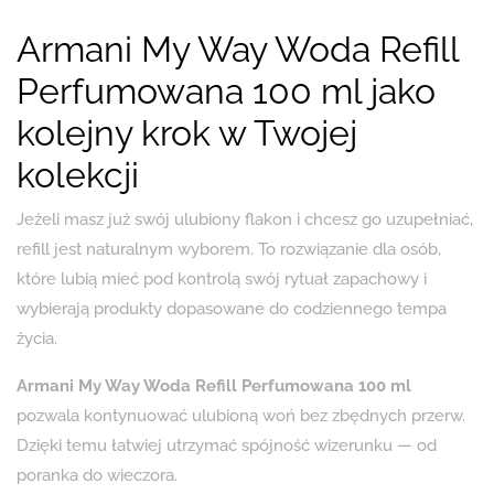
Armani My Way Woda Refill
Perfumowana 100 ml jako
kolejny krok w Twojej
kolekcji
Jeżeli masz już swój ulubiony flakon i chcesz go uzupełniać,
refill jest naturalnym wyborem. To rozwiązanie dla osób,
które lubią mieć pod kontrolą swój rytuał zapachowy i
wybierają produkty dopasowane do codziennego tempa
życia.
Armani My Way Woda Refill Perfumowana 100 ml
pozwala kontynuować ulubioną woń bez zbędnych przerw.
Dzięki temu łatwiej utrzymać spójność wizerunku — od
poranka do wieczora.