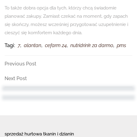
To także dobra opcja dla tych, którzy chcą świadomie
planować zakupy. Zamiast czekać na moment, gdy zapach
się skończy, możesz wcześniej przygotować uzupełnienie i
cieszyć się komfortem każdego dnia.
Tagi:
7
,
alantan
,
cefarm 24
,
nutridrink za darmo
,
pms
Nawigacja
Previous
Previous Post
Post
wpisu
Next
Next Post
Post
sprzedaż hurtowa tkanin i dzianin