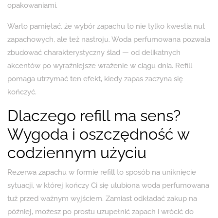
opakowaniami.
Warto pamiętać, że wybór zapachu to nie tylko kwestia nut
zapachowych, ale też nastroju. Woda perfumowana pozwala
zbudować charakterystyczny ślad — od delikatnych
akcentów po wyraźniejsze wrażenie w ciągu dnia. Refill
pomaga utrzymać ten efekt, kiedy zapas zaczyna się
kończyć.
Dlaczego refill ma sens?
Wygoda i oszczędność w
codziennym użyciu
Rezerwa zapachu w formie refill to sposób na uniknięcie
sytuacji, w której kończy Ci się ulubiona woda perfumowana
tuż przed ważnym wyjściem. Zamiast odkładać zakup na
później, możesz po prostu uzupełnić zapach i wrócić do