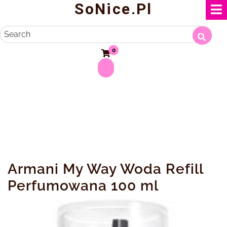
SoNice.pl
Skip
to
content
Search
0
Armani My Way Woda Refill
Perfumowana 100 ml