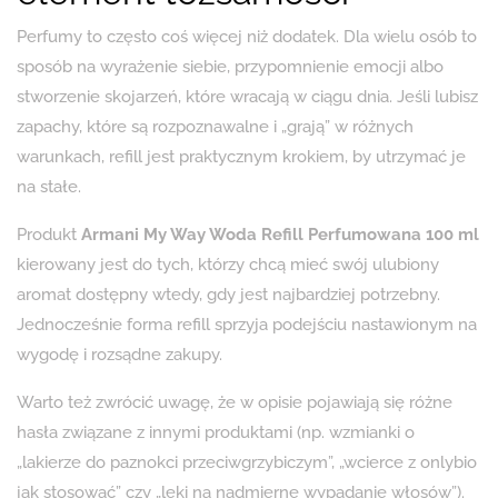
Perfumy to często coś więcej niż dodatek. Dla wielu osób to
sposób na wyrażenie siebie, przypomnienie emocji albo
stworzenie skojarzeń, które wracają w ciągu dnia. Jeśli lubisz
zapachy, które są rozpoznawalne i „grają” w różnych
warunkach, refill jest praktycznym krokiem, by utrzymać je
na stałe.
Produkt
Armani My Way Woda Refill Perfumowana 100 ml
kierowany jest do tych, którzy chcą mieć swój ulubiony
aromat dostępny wtedy, gdy jest najbardziej potrzebny.
Jednocześnie forma refill sprzyja podejściu nastawionym na
wygodę i rozsądne zakupy.
Warto też zwrócić uwagę, że w opisie pojawiają się różne
hasła związane z innymi produktami (np. wzmianki o
„lakierze do paznokci przeciwgrzybiczym”, „wcierce z onlybio
jak stosować” czy „leki na nadmierne wypadanie włosów”).