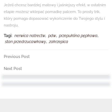
Jeżeli chcesz bardziej matowy i jaśniejszy efekt, w ostatnim
etapie możesz wklepać pomadkę palcem. To prosty trik,
który pomaga dopasować wykończenie do Twojego stylu i
nastroju.
Tagi:
nerwica natrectw
,
pdw
,
przepuklina pępkowa
,
stan przedrzucawkowy
,
zakrzepica
Nawigacja
Previous
Previous Post
Post
wpisu
Next
Next Post
Post