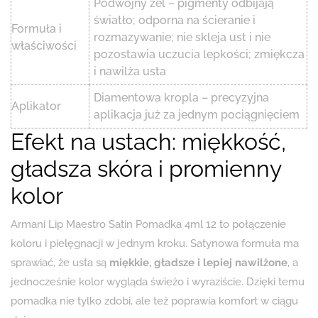
Podwójny żel – pigmenty odbijają
światło; odporna na ścieranie i
Formuła i
rozmazywanie; nie skleja ust i nie
właściwości
pozostawia uczucia lepkości; zmiękcza
i nawilża usta
Diamentowa kropla – precyzyjna
Aplikator
aplikacja już za jednym pociągnięciem
Efekt na ustach: miękkość,
gładsza skóra i promienny
kolor
Armani Lip Maestro Satin Pomadka 4ml 12 to połączenie
koloru i pielęgnacji w jednym kroku. Satynowa formuła ma
sprawiać, że usta są
miękkie, gładsze i lepiej nawilżone
, a
jednocześnie kolor wygląda świeżo i wyraziście. Dzięki temu
pomadka nie tylko zdobi, ale też poprawia komfort w ciągu