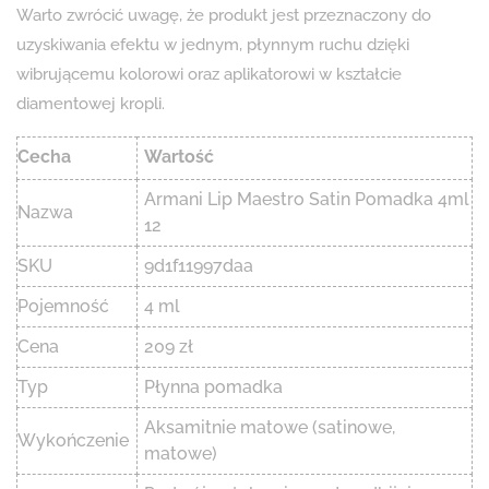
Warto zwrócić uwagę, że produkt jest przeznaczony do
uzyskiwania efektu w jednym, płynnym ruchu dzięki
wibrującemu kolorowi oraz aplikatorowi w kształcie
diamentowej kropli.
Cecha
Wartość
Armani Lip Maestro Satin Pomadka 4ml
Nazwa
12
SKU
9d1f11997daa
Pojemność
4 ml
Cena
209 zł
Typ
Płynna pomadka
Aksamitnie matowe (satinowe,
Wykończenie
matowe)