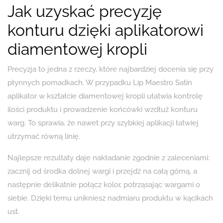
Jak uzyskać precyzję
konturu dzięki aplikatorowi
diamentowej kropli
Precyzja to jedna z rzeczy, które najbardziej docenia się przy
płynnych pomadkach. W przypadku Lip Maestro Satin
aplikator w kształcie diamentowej kropli ułatwia kontrolę
ilości produktu i prowadzenie końcówki wzdłuż konturu
warg. To sprawia, że nawet przy szybkiej aplikacji łatwiej
utrzymać równą linię.
Najlepsze rezultaty daje nakładanie zgodnie z zaleceniami:
zacznij od środka dolnej wargi i przejdź na całą górną, a
następnie delikatnie połącz kolor, potrząsając wargami o
siebie. Dzięki temu unikniesz nadmiaru produktu w kącikach
ust.