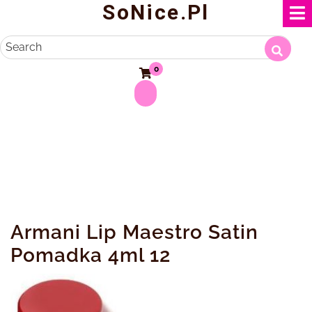
SoNice.pl
Skip
to
content
Search
0
Armani Lip Maestro Satin
Pomadka 4ml 12