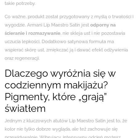
takie potrzeby.
Co ważne, produkt został przygotowany z myślą o trwałości i
wygodzie. Armani Lip Maestro Satin jest
odporny na
ścieranie i rozmazywanie
, nie skleja ust i nie pozostawia
uczucia lepkości. Dodatkowo satynowa formuła ma
wspierać skórę ust, zmiękczać ją i dawać efekt odżywienia
oraz regeneracji.
Dlaczego wyróżnia się w
codziennym makijażu?
Pigmenty, które „grają”
światłem
Jednym z kluczowych atutów Lip Maestro Satin jest to, że
kolor nie tylko dobrze wygląda, ale też zachowuje się
przewidywalnie. Wibrujący, intensywny odcień możesz