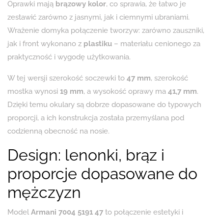
Oprawki mają
brązowy kolor
, co sprawia, że łatwo je
zestawić zarówno z jasnymi, jak i ciemnymi ubraniami.
Wrażenie domyka połączenie tworzyw: zarówno zauszniki,
jak i front wykonano z
plastiku
– materiału cenionego za
praktyczność i wygodę użytkowania.
W tej wersji szerokość soczewki to
47 mm
, szerokość
mostka wynosi
19 mm
, a wysokość oprawy ma
41,7 mm
.
Dzięki temu okulary są dobrze dopasowane do typowych
proporcji, a ich konstrukcja została przemyślana pod
codzienną obecność na nosie.
Design: lenonki, brąz i
proporcje dopasowane do
mężczyzn
Model
Armani 7004 5191 47
to połączenie estetyki i