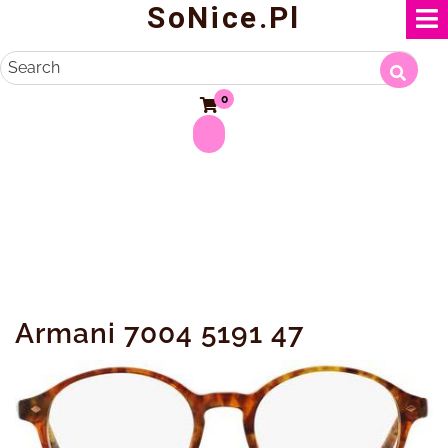
SoNice.pl
Skip
to
content
Search
0
Armani 7004 5191 47