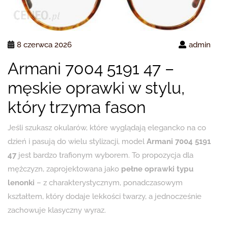
8 czerwca 2026
admin
Armani 7004 5191 47 –
męskie oprawki w stylu,
który trzyma fason
Jeśli szukasz okularów, które wyglądają elegancko na co
dzień i pasują do wielu stylizacji, model
Armani 7004 5191
47
jest bardzo trafionym wyborem. To propozycja dla
mężczyzn, zaprojektowana jako
pełne oprawki typu
lenonki
– z charakterystycznym, ponadczasowym
kształtem, który dodaje lekkości twarzy, a jednocześnie
zachowuje klasyczny wyraz.