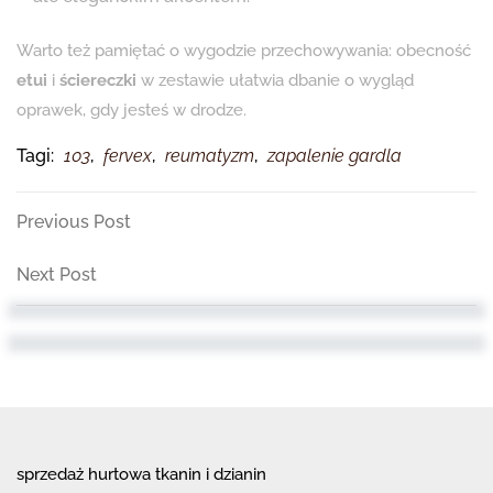
Warto też pamiętać o wygodzie przechowywania: obecność
etui
i
ściereczki
w zestawie ułatwia dbanie o wygląd
oprawek, gdy jesteś w drodze.
Tagi:
103
,
fervex
,
reumatyzm
,
zapalenie gardla
Nawigacja
Previous
Previous Post
Post
wpisu
Next
Next Post
Post
sprzedaż hurtowa tkanin i dzianin