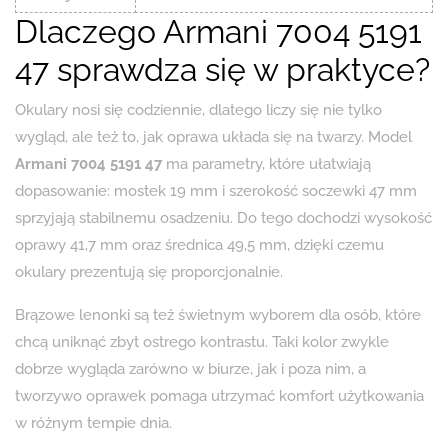
Dlaczego Armani 7004 5191
47 sprawdza się w praktyce?
Okulary nosi się codziennie, dlatego liczy się nie tylko
wygląd, ale też to, jak oprawa układa się na twarzy. Model
Armani 7004 5191 47
ma parametry, które ułatwiają
dopasowanie: mostek 19 mm i szerokość soczewki 47 mm
sprzyjają stabilnemu osadzeniu. Do tego dochodzi wysokość
oprawy 41,7 mm oraz średnica 49,5 mm, dzięki czemu
okulary prezentują się proporcjonalnie.
Brązowe lenonki są też świetnym wyborem dla osób, które
chcą uniknąć zbyt ostrego kontrastu. Taki kolor zwykle
dobrze wygląda zarówno w biurze, jak i poza nim, a
tworzywo oprawek pomaga utrzymać komfort użytkowania
w różnym tempie dnia.