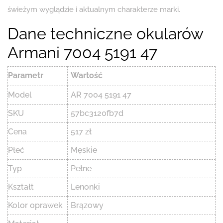
świeżym wyglądzie i aktualnym charakterze marki.
Dane techniczne okularów
Armani 7004 5191 47
Parametr
Wartość
Model
AR 7004 5191 47
SKU
57bc3120fb7d
Cena
517 zł
Płeć
Męskie
Typ
Pełne
Kształt
Lenonki
Kolor oprawek
Brązowy