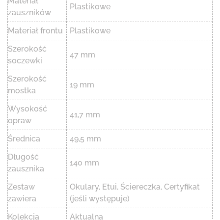
Materiał
Plastikowe
zauszników
Materiał frontu
Plastikowe
Szerokość
47 mm
soczewki
Szerokość
19 mm
mostka
Wysokość
41,7 mm
opraw
Średnica
49,5 mm
Długość
140 mm
zausznika
Zestaw
Okulary, Etui, Ściereczka, Certyfikat
zawiera
(jeśli występuje)
Kolekcja
Aktualna