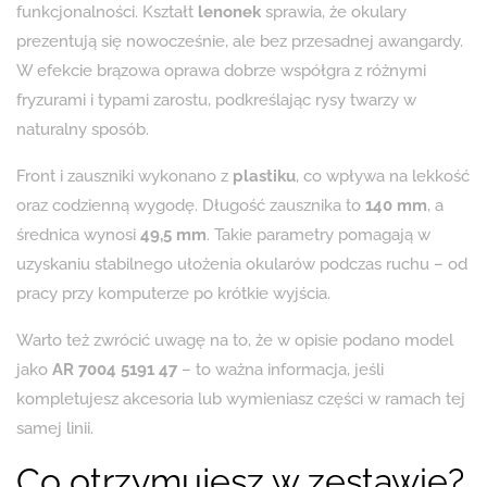
funkcjonalności. Kształt
lenonek
sprawia, że okulary
prezentują się nowocześnie, ale bez przesadnej awangardy.
W efekcie brązowa oprawa dobrze współgra z różnymi
fryzurami i typami zarostu, podkreślając rysy twarzy w
naturalny sposób.
Front i zauszniki wykonano z
plastiku
, co wpływa na lekkość
oraz codzienną wygodę. Długość zausznika to
140 mm
, a
średnica wynosi
49,5 mm
. Takie parametry pomagają w
uzyskaniu stabilnego ułożenia okularów podczas ruchu – od
pracy przy komputerze po krótkie wyjścia.
Warto też zwrócić uwagę na to, że w opisie podano model
jako
AR 7004 5191 47
– to ważna informacja, jeśli
kompletujesz akcesoria lub wymieniasz części w ramach tej
samej linii.
Co otrzymujesz w zestawie?