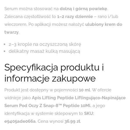
Serum można stosować na
dolną i górną powiekę
.
Zalecana częstotliwość to
1–2 razy dziennie
– rano i/lub
wieczorem. Po aplikacji możesz nałożyć
ulubiony krem do
twarzy
.
2–3 krople na oczyszczoną skórę
delikatny masaż kulką masującą
Specyfikacja produktu i
informacje zakupowe
Produkt jest dostępny w pojemności
10 ml
. W ofercie
widnieje jako
Apis Lifting Peptide Liftingująco-Napinające
Serum Pod Oczy Z Snap-8™ Peptide 10Ml
, a jego
identyfikacja w systemie sklepowym to
SKU:
e9405ade066a
. Cena wynosi
36.99 zł
.