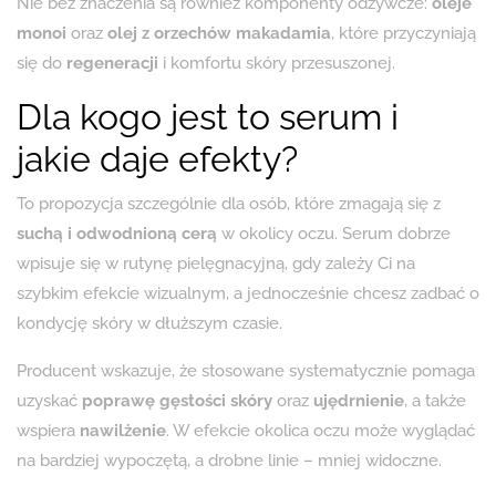
Nie bez znaczenia są również komponenty odżywcze:
oleje
monoi
oraz
olej z orzechów makadamia
, które przyczyniają
się do
regeneracji
i komfortu skóry przesuszonej.
Dla kogo jest to serum i
jakie daje efekty?
To propozycja szczególnie dla osób, które zmagają się z
suchą i odwodnioną cerą
w okolicy oczu. Serum dobrze
wpisuje się w rutynę pielęgnacyjną, gdy zależy Ci na
szybkim efekcie wizualnym, a jednocześnie chcesz zadbać o
kondycję skóry w dłuższym czasie.
Producent wskazuje, że stosowane systematycznie pomaga
uzyskać
poprawę gęstości skóry
oraz
ujędrnienie
, a także
wspiera
nawilżenie
. W efekcie okolica oczu może wyglądać
na bardziej wypoczętą, a drobne linie – mniej widoczne.