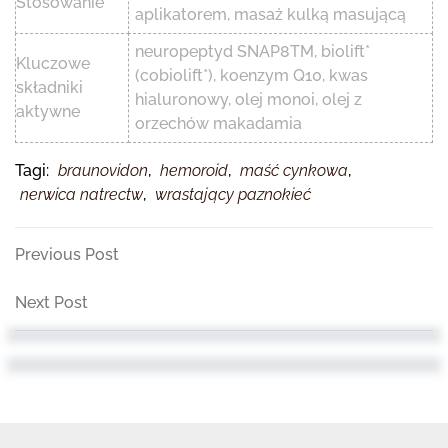
Stosowanie
aplikatorem, masaż kulką masującą
neuropeptyd SNAP8TM, biolift*
Kluczowe
(cobiolift*), koenzym Q10, kwas
składniki
hialuronowy, olej monoi, olej z
aktywne
orzechów makadamia
Tagi:
braunovidon
,
hemoroid
,
maść cynkowa
,
nerwica natrectw
,
wrastający paznokieć
Nawigacja
Previous
Previous Post
Post
wpisu
Next
Next Post
Post