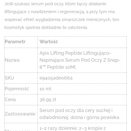
Jeśli szukasz serum pod oczy, które łączy działanie
liftingujące z nawilżeniem i regeneracją, a przy tym ma
wspierać efekt wygładzenia zmarszczek mimicznych, ten
kosmetyk spełnia dokładnie te założenia.
Parametr
Wartość
Apis Lifting Peptide Liftingująco-
Nazwa
Napinające Serum Pod Oczy Z Snap-
8™ Peptide 10Ml
SKU
e9405ade066a
Pojemność
10 ml
Cena
36.99 zł
Serum pod oczy dla cery suchej i
Zastosowanie
odwodnionej; dolna i górna powieka
1–2 razy dziennie; 2–3 krople z