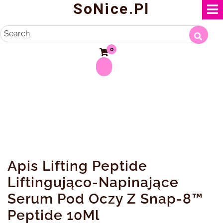
SoNice.pl
Skip
to
content
Search
0
Apis Lifting Peptide
Liftingująco-Napinające
Serum Pod Oczy Z Snap-8™
Peptide 10Ml