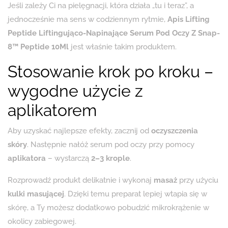
Jeśli zależy Ci na pielęgnacji, która działa „tu i teraz”, a
jednocześnie ma sens w codziennym rytmie,
Apis Lifting
Peptide Liftingująco-Napinające Serum Pod Oczy Z Snap-
8™ Peptide 10Ml
jest właśnie takim produktem.
Stosowanie krok po kroku –
wygodne użycie z
aplikatorem
Aby uzyskać najlepsze efekty, zacznij od
oczyszczenia
skóry
. Następnie nałóż serum pod oczy przy pomocy
aplikatora
– wystarczą
2–3 krople
.
Rozprowadź produkt delikatnie i wykonaj
masaż
przy użyciu
kulki masującej
. Dzięki temu preparat lepiej wtapia się w
skórę, a Ty możesz dodatkowo pobudzić mikrokrążenie w
okolicy zabiegowej.