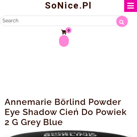
SoNice.pl
Skip
to
content
Search
0
Annemarie Börlind Powder
Eye Shadow Cień Do Powiek
2 G Grey Blue