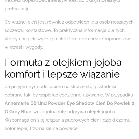
możesz dopasować intensywność do okazji i własnych
preferencji.
Co ważne, cień jest również odpowiedni dla osób noszących
soczewki kontaktowe. To praktyczna informacja dla tych,
którzy chcą cieszyć się makijażem oczu bez kompromisów
w kwestii wygody.
Formuła z olejkiem jojoba –
komfort i lepsze wiązanie
Za przyjemnym odczuciem na skórze stoją składniki
dobrane tak, by wspierać codzienne używanie. W przypadku
Annemarie Börlind Powder Eye Shadow Cień Do Powiek 2
G Grey Blue
szczególną rolę odgrywa olejek jojoba.
Wspomaga on siłę wiązania pudrowych cieni, dzięki czemu
kolor lepiej trzyma się na powiece.