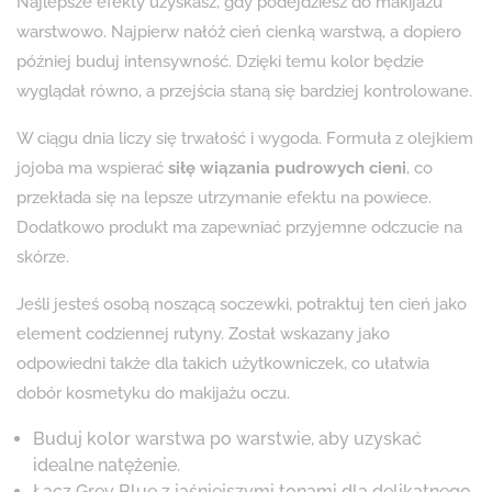
Najlepsze efekty uzyskasz, gdy podejdziesz do makijażu
warstwowo. Najpierw nałóż cień cienką warstwą, a dopiero
później buduj intensywność. Dzięki temu kolor będzie
wyglądał równo, a przejścia staną się bardziej kontrolowane.
W ciągu dnia liczy się trwałość i wygoda. Formuła z olejkiem
jojoba ma wspierać
siłę wiązania pudrowych cieni
, co
przekłada się na lepsze utrzymanie efektu na powiece.
Dodatkowo produkt ma zapewniać przyjemne odczucie na
skórze.
Jeśli jesteś osobą noszącą soczewki, potraktuj ten cień jako
element codziennej rutyny. Został wskazany jako
odpowiedni także dla takich użytkowniczek, co ułatwia
dobór kosmetyku do makijażu oczu.
Buduj kolor warstwa po warstwie, aby uzyskać
idealne natężenie.
Łącz Grey Blue z jaśniejszymi tonami dla delikatnego,