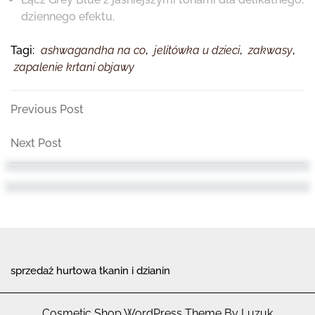
dziennego efektu.
Tagi:
ashwagandha na co
,
jelitówka u dzieci
,
zakwasy
,
zapalenie krtani objawy
Nawigacja
Previous
Previous Post
Post
wpisu
Next
Next Post
Post
sprzedaż hurtowa tkanin i dzianin
Cosmetic Shop WordPress Theme By Luzuk