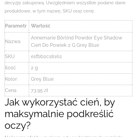
decyzję zakupową. Uwzględniam wszystkie podane dane
produktowe, w tym nazwę, SKU oraz cenę.
Parametr
Wartość
Annemarie Börlind Powder Eye Shadow
Nazwa
Cień Do Powiek 2 G Grey Blue
SKU
e1fbb2c18162
Ilość
2 g
Kolor
Grey Blue
Cena
73.95 zł
Jak wykorzystać cień, by
maksymalnie podkreślić
oczy?