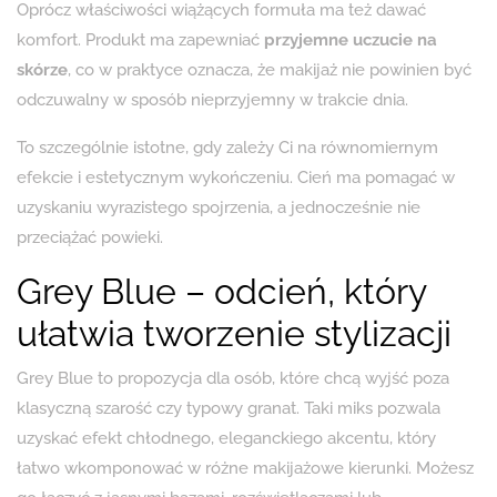
Oprócz właściwości wiążących formuła ma też dawać
komfort. Produkt ma zapewniać
przyjemne uczucie na
skórze
, co w praktyce oznacza, że makijaż nie powinien być
odczuwalny w sposób nieprzyjemny w trakcie dnia.
To szczególnie istotne, gdy zależy Ci na równomiernym
efekcie i estetycznym wykończeniu. Cień ma pomagać w
uzyskaniu wyrazistego spojrzenia, a jednocześnie nie
przeciążać powieki.
Grey Blue – odcień, który
ułatwia tworzenie stylizacji
Grey Blue to propozycja dla osób, które chcą wyjść poza
klasyczną szarość czy typowy granat. Taki miks pozwala
uzyskać efekt chłodnego, eleganckiego akcentu, który
łatwo wkomponować w różne makijażowe kierunki. Możesz