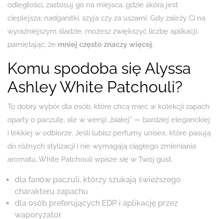
odległości, zastosuj go na miejsca, gdzie skóra jest
cieplejsza: nadgarstki, szyja czy za uszami. Gdy zależy Ci na
wyraźniejszym śladzie, możesz zwiększyć liczbę aplikacji,
pamiętając, że
mniej często znaczy więcej
.
Komu spodoba się Alyssa
Ashley White Patchouli?
To dobry wybór dla osób, które chcą mieć w kolekcji zapach
oparty o paczulę, ale w wersji „białej” — bardziej eleganckiej
i lekkiej w odbiorze. Jeśli lubisz perfumy unisex, które pasują
do różnych stylizacji i nie wymagają ciągłego zmieniania
aromatu, White Patchouli wpisze się w Twój gust.
dla fanów paczuli, którzy szukają świeższego
charakteru zapachu
dla osób preferujących EDP i aplikację przez
waporyzator