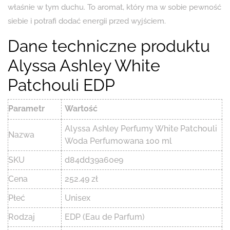
właśnie w tym duchu. To aromat, który ma w sobie pewność
siebie i potrafi dodać energii przed wyjściem.
Dane techniczne produktu
Alyssa Ashley White
Patchouli EDP
Parametr
Wartość
Alyssa Ashley Perfumy White Patchouli
Nazwa
Woda Perfumowana 100 ml
SKU
d84dd39a60e9
Cena
252.49 zł
Płeć
Unisex
Rodzaj
EDP (Eau de Parfum)