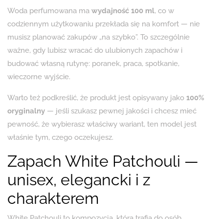
Woda perfumowana ma
wydajność 100 ml
, co w
codziennym użytkowaniu przekłada się na komfort — nie
musisz planować zakupów „na szybko”. To szczególnie
ważne, gdy lubisz wracać do ulubionych zapachów i
budować własną rutynę: poranek, praca, spotkanie,
wieczorne wyjście.
Warto też podkreślić, że produkt jest opisywany jako
100%
oryginalny
— jeśli szukasz pewnej jakości i chcesz mieć
pewność, że wybierasz właściwy wariant, ten model jest
właśnie tym, czego oczekujesz.
Zapach White Patchouli —
unisex, elegancki i z
charakterem
White Patchouli to kompozycja, która trafia do osób