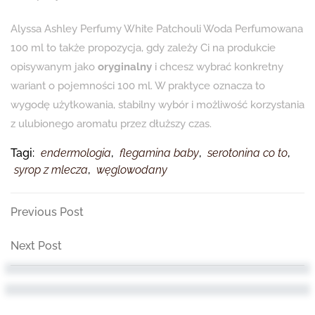
Alyssa Ashley Perfumy White Patchouli Woda Perfumowana
100 ml to także propozycja, gdy zależy Ci na produkcie
opisywanym jako
oryginalny
i chcesz wybrać konkretny
wariant o pojemności 100 ml. W praktyce oznacza to
wygodę użytkowania, stabilny wybór i możliwość korzystania
z ulubionego aromatu przez dłuższy czas.
Tagi:
endermologia
,
flegamina baby
,
serotonina co to
,
syrop z mlecza
,
węglowodany
Nawigacja
Previous
Previous Post
Post
wpisu
Next
Next Post
Post