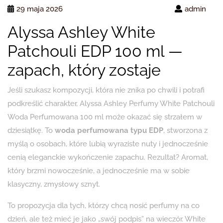
29 maja 2026
admin
Alyssa Ashley White
Patchouli EDP 100 ml —
zapach, który zostaje
Jeśli szukasz kompozycji, która nie znika po chwili i potrafi
podkreślić charakter, Alyssa Ashley Perfumy White Patchouli
Woda Perfumowana 100 ml może okazać się strzałem w
dziesiątkę. To
woda perfumowana typu EDP
, stworzona z
myślą o osobach, które lubią wyraziste nuty i jednocześnie
cenią eleganckie wykończenie zapachu. Rezultat? Aromat,
który brzmi nowocześnie, a jednocześnie ma w sobie
klasyczny, zmysłowy sznyt.
To propozycja dla tych, którzy chcą nosić perfumy na co
dzień, ale też mieć je jako „swój podpis” na wieczór. White