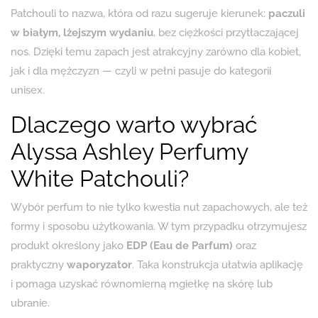
Patchouli to nazwa, która od razu sugeruje kierunek:
paczuli
w białym, lżejszym wydaniu
, bez ciężkości przytłaczającej
nos. Dzięki temu zapach jest atrakcyjny zarówno dla kobiet,
jak i dla mężczyzn — czyli w pełni pasuje do kategorii
unisex.
Dlaczego warto wybrać
Alyssa Ashley Perfumy
White Patchouli?
Wybór perfum to nie tylko kwestia nut zapachowych, ale też
formy i sposobu użytkowania. W tym przypadku otrzymujesz
produkt określony jako
EDP (Eau de Parfum)
oraz
praktyczny
waporyzator
. Taka konstrukcja ułatwia aplikację
i pomaga uzyskać równomierną mgiełkę na skórę lub
ubranie.