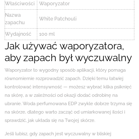
Właściwości
Waporyzator
Nazwa
White Patchouli
zapachu
Wydajność
100 ml
Jak używać waporyzatora,
aby zapach był wyczuwalny
Waporyzator to wygodny sposób aplikacji, który pomaga
równomiernie rozprowadzić zapach. Dzięki temu łatwiej
kontrolować intensywność — możesz wybrać kilka psiknięć
na skórę, a w zależności od okazji dodać odrobinę na
ubranie. Woda perfumowana EDP zwykle dobrze trzyma się
na skórze, dlatego warto zacząć od umiarkowanej ilości i
sprawdzić, jak układa się na Twojej skórze.
Jeśli lubisz, gdy zapach jest wyczuwalny w bliskiej