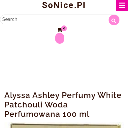
SoNice.pl
Skip
to
content
Search
0
Alyssa Ashley Perfumy White
Patchouli Woda
Perfumowana 100 ml