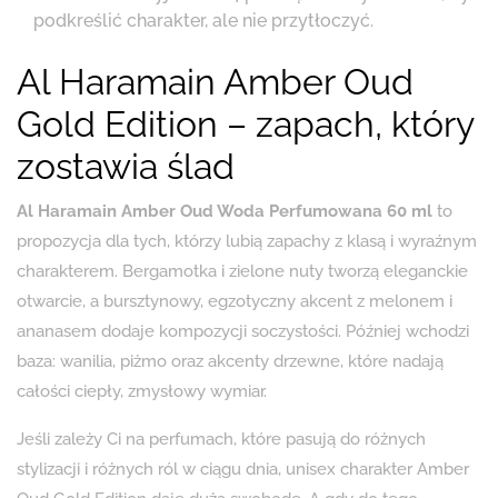
podkreślić charakter, ale nie przytłoczyć.
Al Haramain Amber Oud
Gold Edition – zapach, który
zostawia ślad
Al Haramain Amber Oud Woda Perfumowana 60 ml
to
propozycja dla tych, którzy lubią zapachy z klasą i wyraźnym
charakterem. Bergamotka i zielone nuty tworzą eleganckie
otwarcie, a bursztynowy, egzotyczny akcent z melonem i
ananasem dodaje kompozycji soczystości. Później wchodzi
baza: wanilia, piżmo oraz akcenty drzewne, które nadają
całości ciepły, zmysłowy wymiar.
Jeśli zależy Ci na perfumach, które pasują do różnych
stylizacji i różnych ról w ciągu dnia, unisex charakter Amber