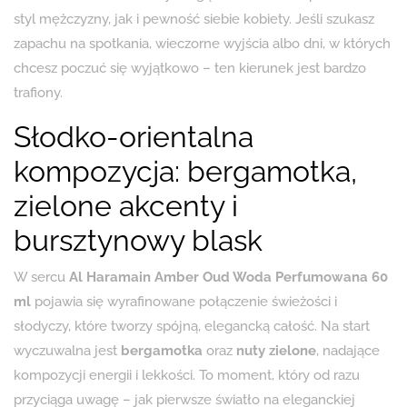
styl mężczyzny, jak i pewność siebie kobiety. Jeśli szukasz
zapachu na spotkania, wieczorne wyjścia albo dni, w których
chcesz poczuć się wyjątkowo – ten kierunek jest bardzo
trafiony.
Słodko-orientalna
kompozycja: bergamotka,
zielone akcenty i
bursztynowy blask
W sercu
Al Haramain Amber Oud Woda Perfumowana 60
ml
pojawia się wyrafinowane połączenie świeżości i
słodyczy, które tworzy spójną, elegancką całość. Na start
wyczuwalna jest
bergamotka
oraz
nuty zielone
, nadające
kompozycji energii i lekkości. To moment, który od razu
przyciąga uwagę – jak pierwsze światło na eleganckiej