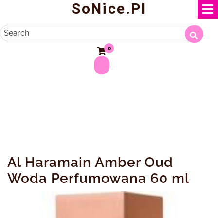
SoNice.pl
Skip
to
content
Search
0
Al Haramain Amber Oud
Woda Perfumowana 60 ml