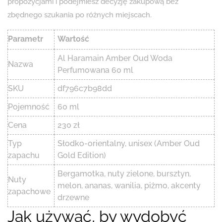
propozycjami i podejmiesz decyzję zakupową bez
zbędnego szukania po różnych miejscach.
Parametr
Wartość
Al Haramain Amber Oud Woda
Nazwa
Perfumowana 60 ml
SKU
df796c7b98dd
Pojemność
60 ml
Cena
230 zł
Typ
Słodko-orientalny, unisex (Amber Oud
zapachu
Gold Edition)
Bergamotka, nuty zielone, bursztyn,
Nuty
melon, ananas, wanilia, piżmo, akcenty
zapachowe
drzewne
Jak używać, by wydobyć