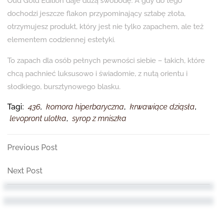
Oud Gold Edition daje dużą swobodę. A gdy do tego
dochodzi jeszcze flakon przypominający sztabę złota,
otrzymujesz produkt, który jest nie tylko zapachem, ale też
elementem codziennej estetyki.
To zapach dla osób pełnych pewności siebie – takich, które
chcą pachnieć luksusowo i świadomie, z nutą orientu i
słodkiego, bursztynowego blasku.
Tagi:
436
,
komora hiperbaryczna
,
krwawiące dziąsła
,
levopront ulotka
,
syrop z mniszka
Nawigacja
Previous
Previous Post
Post
wpisu
Next
Next Post
Post