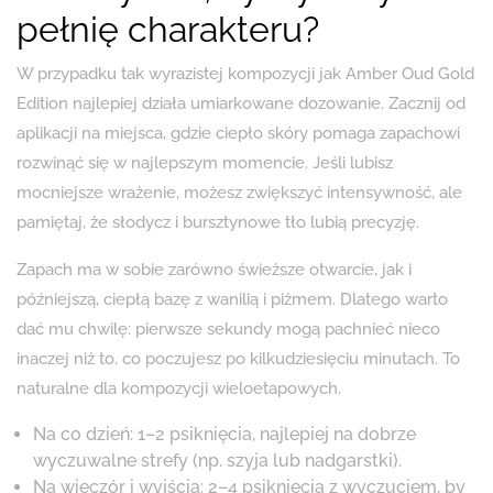
pełnię charakteru?
W przypadku tak wyrazistej kompozycji jak Amber Oud Gold
Edition najlepiej działa umiarkowane dozowanie. Zacznij od
aplikacji na miejsca, gdzie ciepło skóry pomaga zapachowi
rozwinąć się w najlepszym momencie. Jeśli lubisz
mocniejsze wrażenie, możesz zwiększyć intensywność, ale
pamiętaj, że słodycz i bursztynowe tło lubią precyzję.
Zapach ma w sobie zarówno świeższe otwarcie, jak i
późniejszą, ciepłą bazę z wanilią i piżmem. Dlatego warto
dać mu chwilę: pierwsze sekundy mogą pachnieć nieco
inaczej niż to, co poczujesz po kilkudziesięciu minutach. To
naturalne dla kompozycji wieloetapowych.
Na co dzień: 1–2 psiknięcia, najlepiej na dobrze
wyczuwalne strefy (np. szyja lub nadgarstki).
Na wieczór i wyjścia: 2–4 psiknięcia z wyczuciem, by