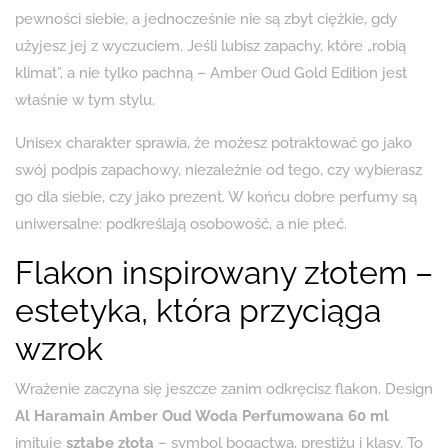
pewności siebie, a jednocześnie nie są zbyt ciężkie, gdy
użyjesz jej z wyczuciem. Jeśli lubisz zapachy, które „robią
klimat”, a nie tylko pachną – Amber Oud Gold Edition jest
właśnie w tym stylu.
Unisex charakter sprawia, że możesz potraktować go jako
swój podpis zapachowy, niezależnie od tego, czy wybierasz
go dla siebie, czy jako prezent. W końcu dobre perfumy są
uniwersalne: podkreślają osobowość, a nie płeć.
Flakon inspirowany złotem –
estetyka, która przyciąga
wzrok
Wrażenie zaczyna się jeszcze zanim odkręcisz flakon. Design
Al Haramain Amber Oud Woda Perfumowana 60 ml
imituje
sztabę złota
– symbol bogactwa, prestiżu i klasy. To