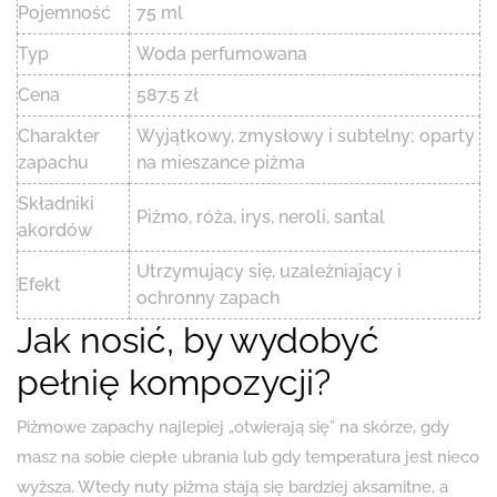
Pojemność
75 ml
Typ
Woda perfumowana
Cena
587.5 zł
Charakter
Wyjątkowy, zmysłowy i subtelny; oparty
zapachu
na mieszance piżma
Składniki
Piżmo, róża, irys, neroli, santal
akordów
Utrzymujący się, uzależniający i
Efekt
ochronny zapach
Jak nosić, by wydobyć
pełnię kompozycji?
Piżmowe zapachy najlepiej „otwierają się” na skórze, gdy
masz na sobie ciepłe ubrania lub gdy temperatura jest nieco
wyższa. Wtedy nuty piżma stają się bardziej aksamitne, a