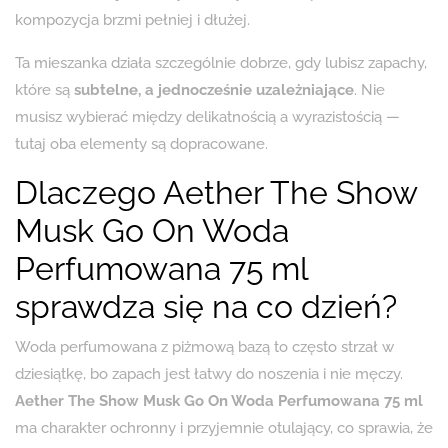
kompozycja brzmi pełniej i dłużej.
Ta mieszanka działa szczególnie dobrze, gdy lubisz zapachy,
które są
subtelne, a jednocześnie uzależniające
. Nie
musisz wybierać między delikatnością a wyrazistością —
tutaj oba elementy są dopracowane.
Dlaczego Aether The Show
Musk Go On Woda
Perfumowana 75 ml
sprawdza się na co dzień?
Woda perfumowana z piżmową bazą to często strzał w
dziesiątkę, bo zapach jest łatwy do noszenia i nie męczy.
Aether The Show Musk Go On Woda Perfumowana 75 ml
ma charakter ochronny i przyjemnie otulający, co sprawia, że