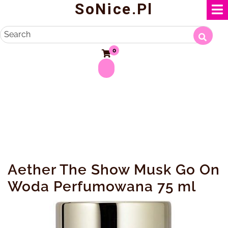
SoNice.pl
Skip
to
content
Search
0
Aether The Show Musk Go On
Woda Perfumowana 75 ml