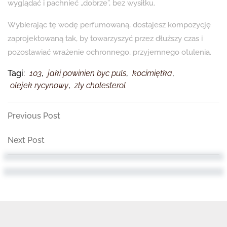
wyglądać i pachnieć „dobrze”, bez wysiłku.
Wybierając tę wodę perfumowaną, dostajesz kompozycję
zaprojektowaną tak, by towarzyszyć przez dłuższy czas i
pozostawiać wrażenie ochronnego, przyjemnego otulenia.
Tagi:
103
,
jaki powinien byc puls
,
kocimiętka
,
olejek rycynowy
,
zly cholesterol
Nawigacja
Previous
Previous Post
Post
wpisu
Next
Next Post
Post