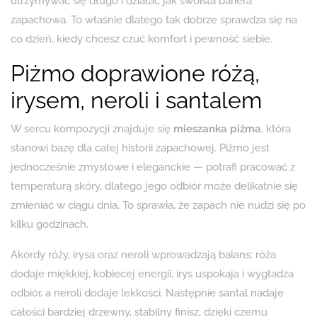
utrzymywać się długo i działać jak swoista bariera
zapachowa. To właśnie dlatego tak dobrze sprawdza się na
co dzień, kiedy chcesz czuć komfort i pewność siebie.
Piżmo doprawione różą,
irysem, neroli i santalem
W sercu kompozycji znajduje się
mieszanka piżma
, która
stanowi bazę dla całej historii zapachowej. Piżmo jest
jednocześnie zmysłowe i eleganckie — potrafi pracować z
temperaturą skóry, dlatego jego odbiór może delikatnie się
zmieniać w ciągu dnia. To sprawia, że zapach nie nudzi się po
kilku godzinach.
Akordy róży, irysa oraz neroli wprowadzają balans: róża
dodaje miękkiej, kobiecej energii, irys uspokaja i wygładza
odbiór, a neroli dodaje lekkości. Następnie santal nadaje
całości bardziej drzewny, stabilny finisz, dzięki czemu