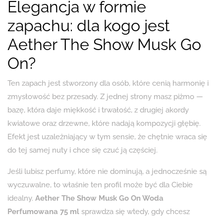
Elegancja w formie
zapachu: dla kogo jest
Aether The Show Musk Go
On?
Ten zapach jest stworzony dla osób, które cenią harmonię i
zmysłowość bez przesady. Z jednej strony masz piżmo —
bazę, która daje miękkość i trwałość, z drugiej akordy
kwiatowe oraz drzewne, które nadają kompozycji głębię.
Efekt jest uzależniający w tym sensie, że chętnie wraca się
do tej samej nuty i chce się czuć ją częściej.
Jeśli lubisz perfumy, które nie dominują, a jednocześnie są
wyczuwalne, to właśnie ten profil może być dla Ciebie
idealny.
Aether The Show Musk Go On Woda
Perfumowana 75 ml
sprawdza się wtedy, gdy chcesz