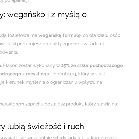
 po aplikacji.
y: wegańsko i z myślą o
 Woda toaletowa ma
wegańską formułę
, co dla wielu osób
. Jeśli preferujesz produkty zgodne z zasadami
ekiwania.
a. Flakon został wykonany w
25% ze szkła pochodzącego
odzącego z recyklingu
. To drobiazg, który w skali
e kierunek myślenia o ograniczaniu wpływu na
arakterem zapachu dostajesz produkt, który stawia na
y lubią świeżość i ruch
prawdzi się szczególnie wtedy, gdy lubisz kompozycje