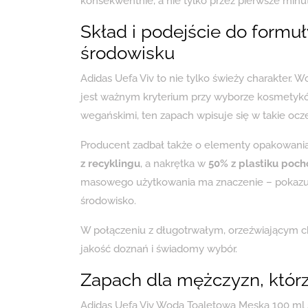
konsekwentnie, a nie tylko przez pierwsze minuty
Skład i podejście do formuł
środowisku
Adidas Uefa Viv to nie tylko świeży charakter.
jest ważnym kryterium przy wyborze kosmetyków
wegańskimi, ten zapach wpisuje się w takie ocz
Producent zadbał także o elementy opakowani
z recyklingu
, a nakrętka w
50% z plastiku poch
masowego użytkowania ma znaczenie – pokazuj
środowisko.
W połączeniu z długotrwałym, orzeźwiającym ch
jakość doznań i świadomy wybór.
Zapach dla mężczyzn, którz
Adidas Uefa Viv Woda Toaletowa Męska 100 ml s