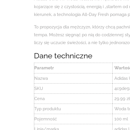
kojarzące się z czystością, energią i „startem o
kierunek, a technologia All-Day Fresh pomaga p
To propozycja dla mężczyzn, którzy chcą pachnie
tempa. Możesz sięgnąć po nią do codziennej styli
liczy się uczucie świeżości, a nie tylko jednoraz
Dane techniczne
Parametr
Wartoś
Nazwa
Adidas 
SKU
4c9de9
Cena
29.99 zł
Typ produktu
Woda t
Pojemność
100 ml
Linia/marka
adidas