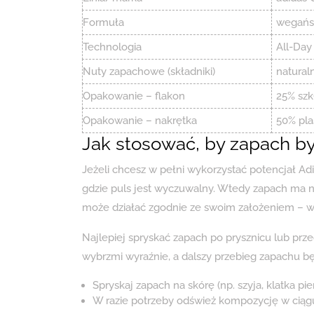
Formuła
wegańs
Technologia
All-Day
Nuty zapachowe (składniki)
naturaln
Opakowanie – flakon
25% szk
Opakowanie – nakrętka
50% pla
Jak stosować, by zapach by
Jeżeli chcesz w pełni wykorzystać potencjał Adi
gdzie puls jest wyczuwalny. Wtedy zapach ma na
może działać zgodnie ze swoim założeniem – w 
Najlepiej spryskać zapach po prysznicu lub prze
wybrzmi wyraźnie, a dalszy przebieg zapachu bę
Spryskaj zapach na skórę (np. szyja, klatka pi
W razie potrzeby odśwież kompozycję w ciągu 