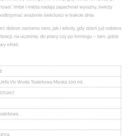
d nowa”. Imbir i mięta nadają zapachowi wyraźny, świeży
odtrzymać wrażenie świeżości w trakcie dnia.
ć dobrze zarówno rano, jak i wtedy, gdy dzień już nabiera
zacji, na uczelnię, do pracy czy po treningu – tam, gdzie
owy efekt.
ć
Uefa Viv Woda Toaletowa Męska 100 ml
27c2e7
oaletowa
 UEFA