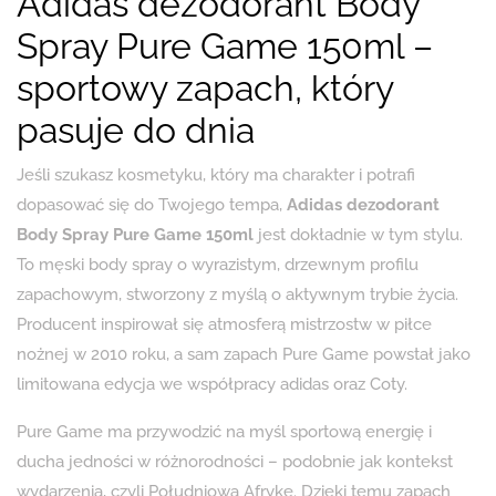
Adidas dezodorant Body
Spray Pure Game 150ml –
sportowy zapach, który
pasuje do dnia
Jeśli szukasz kosmetyku, który ma charakter i potrafi
dopasować się do Twojego tempa,
Adidas dezodorant
Body Spray Pure Game 150ml
jest dokładnie w tym stylu.
To męski body spray o wyrazistym, drzewnym profilu
zapachowym, stworzony z myślą o aktywnym trybie życia.
Producent inspirował się atmosferą mistrzostw w piłce
nożnej w 2010 roku, a sam zapach Pure Game powstał jako
limitowana edycja we współpracy adidas oraz Coty.
Pure Game ma przywodzić na myśl sportową energię i
ducha jedności w różnorodności – podobnie jak kontekst
wydarzenia, czyli Południową Afrykę. Dzięki temu zapach