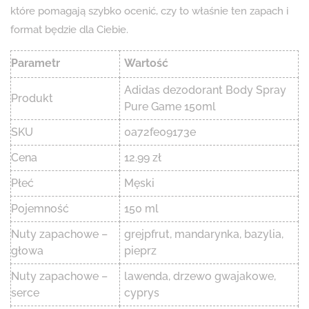
które pomagają szybko ocenić, czy to właśnie ten zapach i
format będzie dla Ciebie.
Parametr
Wartość
Adidas dezodorant Body Spray
Produkt
Pure Game 150ml
SKU
0a72fe09173e
Cena
12.99 zł
Płeć
Męski
Pojemność
150 ml
Nuty zapachowe –
grejpfrut, mandarynka, bazylia,
głowa
pieprz
Nuty zapachowe –
lawenda, drzewo gwajakowe,
serce
cyprys