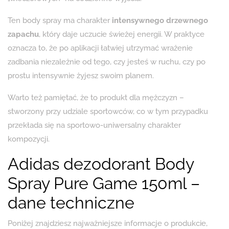
Ten body spray ma charakter
intensywnego drzewnego
zapachu
, który daje uczucie świeżej energii. W praktyce
oznacza to, że po aplikacji łatwiej utrzymać wrażenie
zadbania niezależnie od tego, czy jesteś w ruchu, czy po
prostu intensywnie żyjesz swoim planem.
Warto też pamiętać, że to produkt dla mężczyzn –
stworzony przy udziale sportowców, co w tym przypadku
przekłada się na sportowo-uniwersalny charakter
kompozycji.
Adidas dezodorant Body
Spray Pure Game 150ml –
dane techniczne
Poniżej znajdziesz najważniejsze informacje o produkcie,