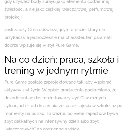
gdy używasz body sprayu jako elementu codziennej
świeżości, a nie jako ciężkiej, wieczorowej perfumowej
projekcji.
Jeśli zależy Ci na odświeżającym efekcie, który nie
przytłacza, a jednocześnie ma charakter, ten parametr
dobrze wpisuje się w styl Pure Game.
Na co dzień: praca, szkoła i
trening w jednym rytmie
Pure Game zostało zaprojektowane tak, aby wspierać
aktywny styl życia. W opisie producenta podkreślono, że
dezodorant adidas może towarzyszyć Ci w różnych
sytuacjach – od dnia w biurze, przez zajęcia w szkole, aż po
momenty na boisku. To ważne, bo wiele zapachów bywa
zbyt delikatnych na intensywny dzień albo zbyt
„wieczorowych” na codzienne wyjścia.