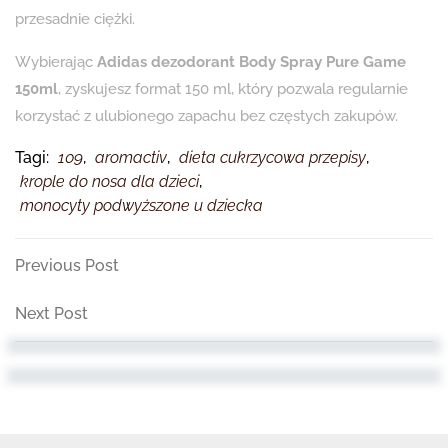
przesadnie ciężki.
Wybierając
Adidas dezodorant Body Spray Pure Game
150ml
, zyskujesz format 150 ml, który pozwala regularnie
korzystać z ulubionego zapachu bez częstych zakupów.
Tagi:
109
,
aromactiv
,
dieta cukrzycowa przepisy
,
krople do nosa dla dzieci
,
monocyty podwyższone u dziecka
Nawigacja
Previous
Previous Post
Post
wpisu
Next
Next Post
Post