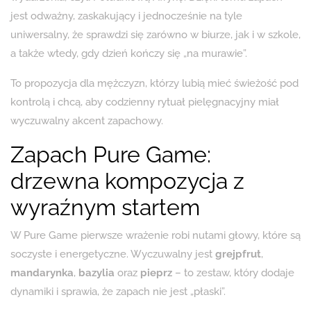
jest odważny, zaskakujący i jednocześnie na tyle
uniwersalny, że sprawdzi się zarówno w biurze, jak i w szkole,
a także wtedy, gdy dzień kończy się „na murawie”.
To propozycja dla mężczyzn, którzy lubią mieć świeżość pod
kontrolą i chcą, aby codzienny rytuał pielęgnacyjny miał
wyczuwalny akcent zapachowy.
Zapach Pure Game:
drzewna kompozycja z
wyraźnym startem
W Pure Game pierwsze wrażenie robi nutami głowy, które są
soczyste i energetyczne. Wyczuwalny jest
grejpfrut
,
mandarynka
,
bazylia
oraz
pieprz
– to zestaw, który dodaje
dynamiki i sprawia, że zapach nie jest „płaski”.